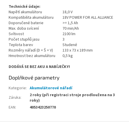
Technické údaje:
Napětí akumulátoru
18,0 V
Kompatibilita akumulátoru
18V POWER FOR ALL ALLIANCE
Doporučené baterie
>= 1,5 Ah
Max. doba svícení
70 min/Ah
Svítivost
2100 lm
Počet stupňů jasu
3
Teplota barev
Studené
Rozměry nářadí (D × Š × V)
133 x 73 x 189 mm
Hmotnost bez akumulátoru
0,5 kg
DODÁVÁ SE BEZ AKU A NABÍJEČKY!
Doplňkové parametry
Kategorie
:
Akumulátorové nářadí
2 roky (při registraci stroje prodloužena na 3
Záruka
:
roky)
EAN
:
4053423250770
Z