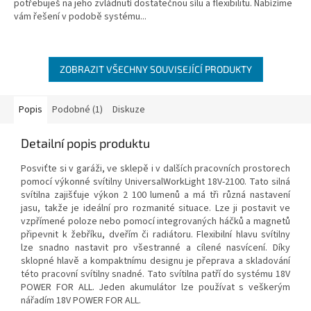
potřebuješ na jeho zvládnutí dostatečnou sílu a flexibilitu. Nabízíme
5
vám řešení v podobě systému...
hvězdiček.
ZOBRAZIT VŠECHNY SOUVISEJÍCÍ PRODUKTY
Popis
Podobné (1)
Diskuze
Detailní popis produktu
Posviťte si v garáži, ve sklepě i v dalších pracovních prostorech
pomocí výkonné svítilny UniversalWorkLight 18V-2100. Tato silná
svítilna zajišťuje výkon 2 100 lumenů a má tři různá nastavení
jasu, takže je ideální pro rozmanité situace. Lze ji postavit ve
vzpřímené poloze nebo pomocí integrovaných háčků a magnetů
připevnit k žebříku, dveřím či radiátoru. Flexibilní hlavu svítilny
lze snadno nastavit pro všestranné a cílené nasvícení. Díky
sklopné hlavě a kompaktnímu designu je přeprava a skladování
této pracovní svítilny snadné. Tato svítilna patří do systému 18V
POWER FOR ALL. Jeden akumulátor lze používat s veškerým
nářadím 18V POWER FOR ALL.