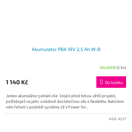
Akumulátor PBA 18V 2,5 Ah W-B
SKLADEM
(1 ks)
Průměrné
hodnocení
produktu
1 140 Kč
Do košíku
je
5,0
Jeden akumulátor pohání vše. Stojí-li před tebou větší projekt,
z
potřebuješ na jeho zvládnutí dostatečnou sílu a flexibilitu. Nabízíme
5
vám řešení v podobě systému 18 V Power for...
hvězdiček.
Kód:
4137