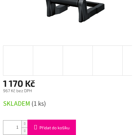
1 170 Kč
967 Kč bez DPH
Měrná
SKLADEM
(1 ks)
cena:
Přidat do košíku