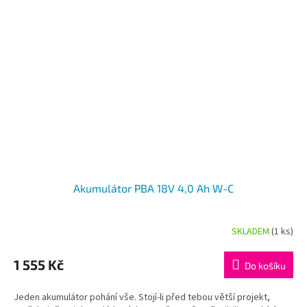
Akumulátor PBA 18V 4,0 Ah W-C
SKLADEM
(1 ks)
Průměrné
hodnocení
produktu
1 555 Kč
Do košíku
je
5,0
Jeden akumulátor pohání vše. Stojí-li před tebou větší projekt,
z