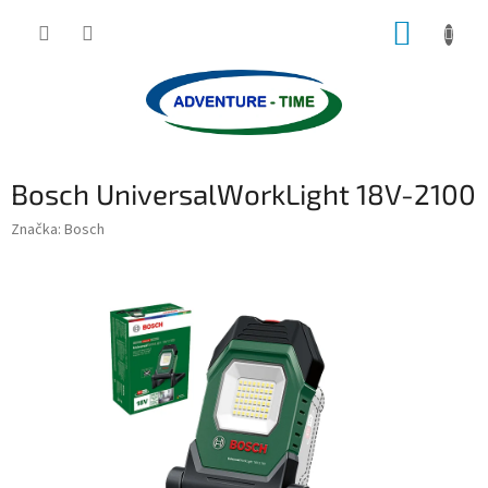
Přejít
NÁKUP
na
obsah
KOŠÍK
Bosch UniversalWorkLight 18V-2100
Značka:
Bosch