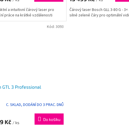
tní a intuitivní čárový laser pro
Čárový laser Bosch GLL 3-80 G - 3×
ční práce na krátké vzdálenosti
silné zelené čáry pro optimální vid
Kód:
3093
 GTL 3 Professional
C. SKLAD, DODÁNÍ DO 3 PRAC. DNŮ
Do košíku
99 Kč
/ ks