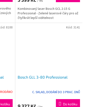
/ ks
serového
Kombinovaný laser Bosch GCL 2-15 G
íznivých
Professional - Zelené laserové čáry pro až
čtyřikrát lepší viditelnost
Kód:
8188
Kód:
3141
nal
Bosch GLL 3-80 Professional
PRODÁNO
C. SKLAD, DODÁNÍ DO 3 PRAC. DNŮ
 košíku
Do košíku
9 327 Kč
/ ks