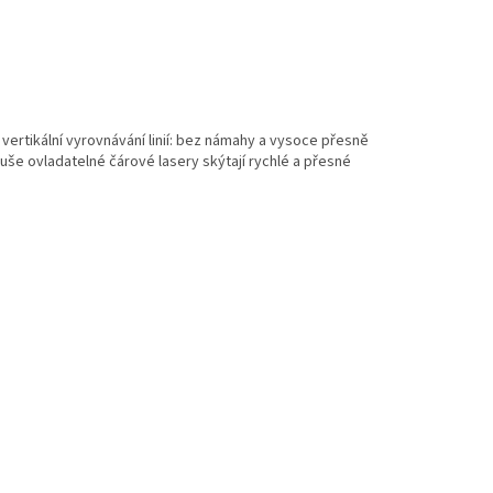
a vertikální vyrovnávání linií: bez námahy a vysoce přesně
uše ovladatelné čárové lasery skýtají rychlé a přesné