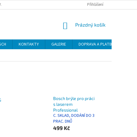
VAT
Přihlášení
NÁKUPNÍ
Prázdný košík
KOŠÍK
SCH
KONTAKTY
GALERIE
DOPRAVA A PLATBA
NÁVO
Bosch brýle pro práci
G
s laserem
Professional
C. SKLAD, DODÁNÍ DO 3
PRAC. DNŮ
499 Kč