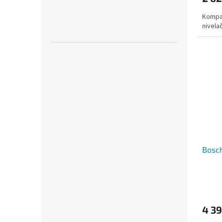
Kompak
nivela
Bosch
4 3