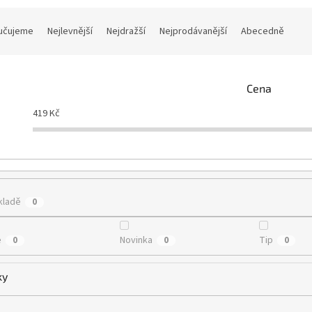
učujeme
Nejlevnější
Nejdražší
Nejprodávanější
Abecedně
Cena
419
Kč
kladě
0
e
Novinka
Tip
0
0
0
ky