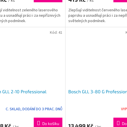
/ ks
/ ks
jí viditelnost zeleného laserového
Zlepšují viditelnost červeného la
u a usnadňují práci i za nepříznivých
paprsku a usnadňují práci i za nepř
ných podmínek.
světelných podmínek.
Kód:
41
 GLL 2-10 Professional
Bosch GLL 3-80 G Professio
C. SKLAD, DODÁNÍ DO 3 PRAC. DNŮ
VY
Do košíku
Do
28 Kč
13 499 Kč
/ ks
/ ks