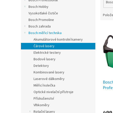
Bosch Professional
Bos
Bosch Hobby
Vysokotlaké čističe
Polože
Bosch Promoline
Bosch zahrada
V
ý
Bosch měřicí technika
p
Akumulátorové kontrolní kamery
i
Čárové lasery
s
Elektrické testery
p
Bodové lasery
r
o
Detektory
d
Kombinované lasery
u
Laserové dálkoměry
Bosch
k
Měřicí kolečka
Profe
t
Optické nivelační přístroje
ů
Přískušenství
Vlhkoměry
Rotační lasery
499