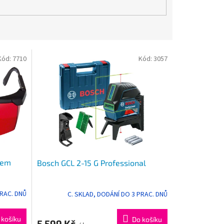
Kód:
7710
Kód:
3057
rem
Bosch GCL 2-15 G Professional
PRAC. DNŮ
C. SKLAD, DODÁNÍ DO 3 PRAC. DNŮ
 košíku
Do košíku
5 599 Kč