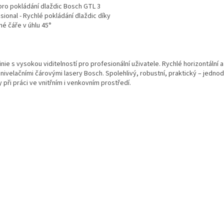
pro pokládání dlaždic Bosch GTL 3
sional - Rychlé pokládání dlaždic díky
né čáře v úhlu 45°
O
v
inie s vysokou viditelností pro profesionální uživatele. Rychlé horizontální 
l
ivelačními čárovými lasery Bosch. Spolehlivý, robustní, praktický – jednod
á
 při práci ve vnitřním i venkovním prostředí.
d
a
c
í
p
r
v
k
y
v
ý
p
i
s
u