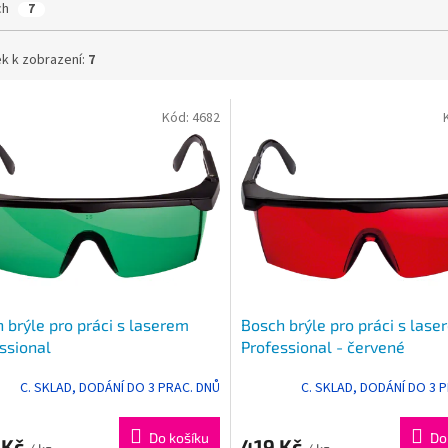
ch
7
k k zobrazení:
7
Kód:
4682
 brýle pro práci s laserem
Bosch brýle pro práci s lase
ssional
Professional - červené
C. SKLAD, DODÁNÍ DO 3 PRAC. DNŮ
C. SKLAD, DODÁNÍ DO 3 
Do košíku
Do
 Kč
419 Kč