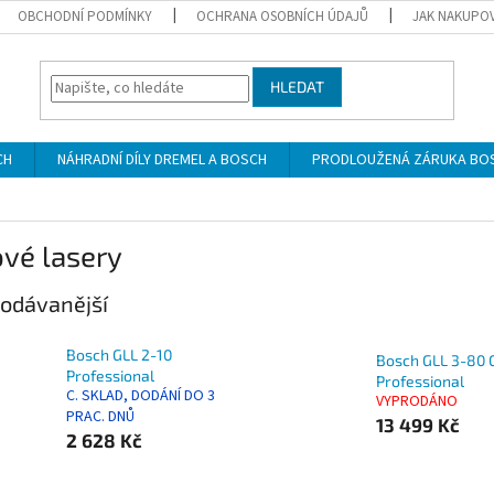
OBCHODNÍ PODMÍNKY
OCHRANA OSOBNÍCH ÚDAJŮ
JAK NAKUPO
HLEDAT
CH
NÁHRADNÍ DÍLY DREMEL A BOSCH
PRODLOUŽENÁ ZÁRUKA BO
vé lasery
odávanější
Bosch GLL 2-10
Bosch GLL 3-80 
Professional
Professional
C. SKLAD, DODÁNÍ DO 3
VYPRODÁNO
PRAC. DNŮ
13 499 Kč
2 628 Kč