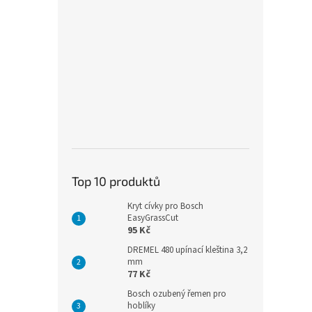
Top 10 produktů
Kryt cívky pro Bosch
EasyGrassCut
95 Kč
DREMEL 480 upínací kleština 3,2
mm
77 Kč
Bosch ozubený řemen pro
hoblíky