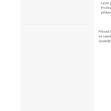
Laser 
Profes
přídav
Přesné l
se samon
výsledky