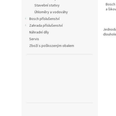
Bosch 
Stavební stativy
a šiko
Úhloměry a vodováhy
Bosch příslušenství
Zahrada příslušenství
Jednoduc
Náhradní díly
dlouhole
Servis
Zboží s poškozeným obalem