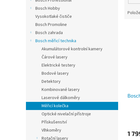
Bosch Professional
Bosch Hobby
Polože
Vysokotlaké čističe
Bosch Promoline
V
Bosch zahrada
ý
Bosch měřicí technika
p
i
Akumulátorové kontrolní kamery
s
Čárové lasery
p
Elektrické testery
r
Bodové lasery
o
Detektory
d
u
Kombinované lasery
Bosc
k
Laserové dálkoměry
t
Měřicí kolečka
ů
Optické nivelační přístroje
Přískušenství
Vlhkoměry
1 79
Rotační lasery