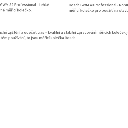
GWM 32 Professional - Lehké
Bosch GWM 40 Professional - Robu
vné měřicí kolečko.
měřicí kolečko pro použití na stav
O
v
hé zjištění a odečet tras – kvalitní a stabilní zpracování měřicích koleček 
l
tém používání, to jsou měřící kolečka Bosch.
á
d
a
c
í
p
r
v
k
y
v
ý
p
i
s
u