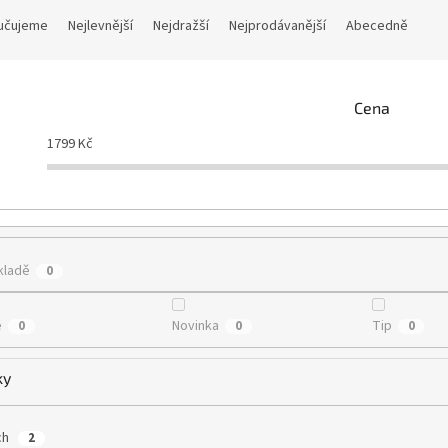
učujeme
Nejlevnější
Nejdražší
Nejprodávanější
Abecedně
Cena
1799
Kč
kladě
0
e
Novinka
Tip
0
0
0
ky
ch
2