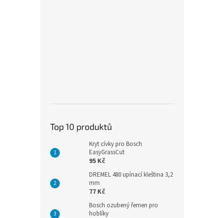
Top 10 produktů
Kryt cívky pro Bosch
EasyGrassCut
95 Kč
DREMEL 480 upínací kleština 3,2
mm
77 Kč
Bosch ozubený řemen pro
hoblíky