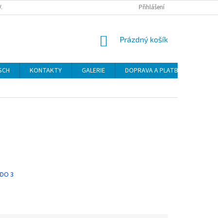
VAT
Přihlášení
NÁKUPNÍ
Prázdný košík
KOŠÍK
SCH
KONTAKTY
GALERIE
DOPRAVA A PLATBA
NÁVO
 DO 3