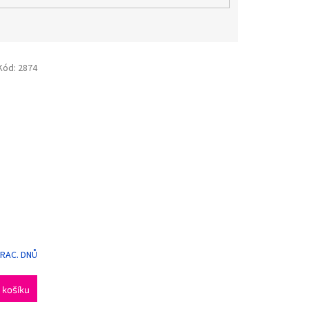
Kód:
2874
PRAC. DNŮ
 košíku