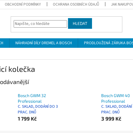
OBCHODNÍ PODMÍNKY
OCHRANA OSOBNÍCH ÚDAJŮ
JAK NAKUPO
HLEDAT
CH
NÁHRADNÍ DÍLY DREMEL A BOSCH
PRODLOUŽENÁ ZÁRUKA BO
cí kolečka
odávanější
Bosch GWM 32
Bosch GWM 40
Professional
Professional
C. SKLAD, DODÁNÍ DO 3
C. SKLAD, DODÁNÍ
PRAC. DNŮ
PRAC. DNŮ
1 799 Kč
3 999 Kč