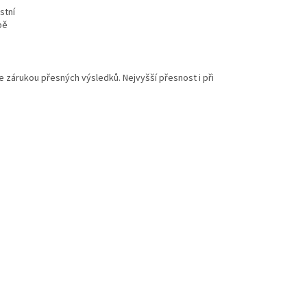
stní
bě
je zárukou přesných výsledků. Nejvyšší přesnost i při