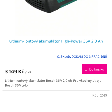
Lithium-Iontový akumulátor High-Power 36V 2,0 Ah
C. SKLAD, DODÁNÍ DO 3 PRAC. DNŮ
Průměrné
hodnocení
produktu
Do košíku
3 149 Kč
je
/ ks
5,0
Lithium-iontový akumulátor Bosch 36 V 2,0 Ah. Pro všechny stroje
z
Bosch 36 V Li-Ion.
5
hvězdiček.
Kód:
2025