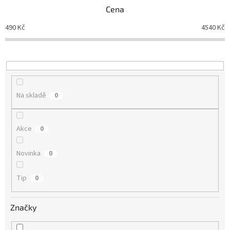
p
Cena
r
o
490
Kč
4540
Kč
d
u
k
t
ů
Na skladě
0
Akce
0
Novinka
0
Tip
0
Značky