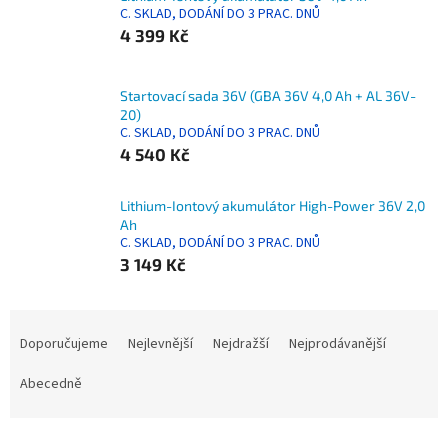
C. SKLAD, DODÁNÍ DO 3 PRAC. DNŮ
4 399 Kč
Startovací sada 36V (GBA 36V 4,0 Ah + AL 36V-
20)
C. SKLAD, DODÁNÍ DO 3 PRAC. DNŮ
4 540 Kč
Lithium-Iontový akumulátor High-Power 36V 2,0
Ah
C. SKLAD, DODÁNÍ DO 3 PRAC. DNŮ
3 149 Kč
Ř
a
Doporučujeme
Nejlevnější
Nejdražší
Nejprodávanější
z
e
Abecedně
n
í