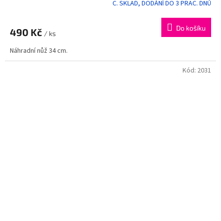
C. SKLAD, DODÁNÍ DO 3 PRAC. DNŮ
Do košíku
490 Kč
/ ks
Náhradní nůž 34 cm.
Kód:
2031