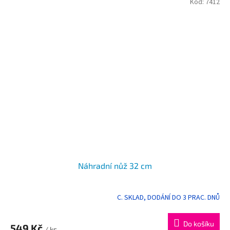
Kód:
7412
Náhradní nůž 32 cm
C. SKLAD, DODÁNÍ DO 3 PRAC. DNŮ
Do košíku
549 Kč
/ ks