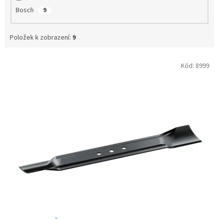
Bosch
9
Položek k zobrazení:
9
V
Kód:
8999
ý
p
i
s
p
r
o
d
u
k
t
ů