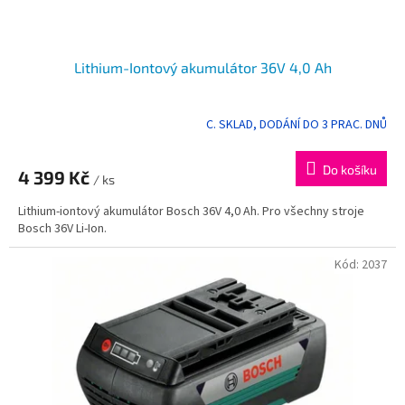
Lithium-Iontový akumulátor 36V 4,0 Ah
C. SKLAD, DODÁNÍ DO 3 PRAC. DNŮ
Průměrné
hodnocení
produktu
Do košíku
4 399 Kč
je
/ ks
5,0
Lithium-iontový akumulátor Bosch 36V 4,0 Ah. Pro všechny stroje
z
Bosch 36V Li-Ion.
5
hvězdiček.
Kód:
2037