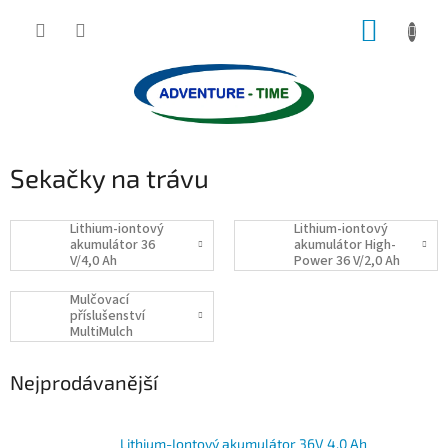
Přejít
NÁKUP
na
obsah
KOŠÍK
Sekačky na trávu
Lithium-iontový
Lithium-iontový
akumulátor 36
akumulátor High-
V/4,0 Ah
Power 36 V/2,0 Ah
Mulčovací
příslušenství
MultiMulch
Nejprodávanější
Lithium-Iontový akumulátor 36V 4,0 Ah