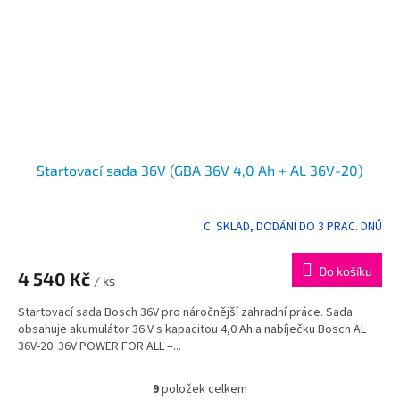
Startovací sada 36V (GBA 36V 4,0 Ah + AL 36V-20)
C. SKLAD, DODÁNÍ DO 3 PRAC. DNŮ
Do košíku
4 540 Kč
/ ks
Startovací sada Bosch 36V pro náročnější zahradní práce. Sada
obsahuje akumulátor 36 V s kapacitou 4,0 Ah a nabíječku Bosch AL
36V-20. 36V POWER FOR ALL –...
9
položek celkem
O