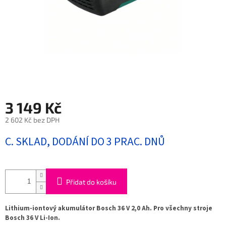
3 149 Kč
2 602 Kč bez DPH
Měrná
C. SKLAD, DODÁNÍ DO 3 PRAC. DNŮ
cena:
Přidat do košíku
Lithium-iontový akumulátor Bosch 36 V 2,0 Ah. Pro všechny stroje
Bosch 36 V Li-Ion.