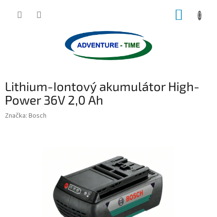
Přejít
NÁKUP
na
obsah
KOŠÍK
Lithium-Iontový akumulátor High-
Power 36V 2,0 Ah
Značka:
Bosch