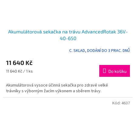
Akumulátorová sekačka na trávu AdvancedRotak 36V-
40-650
C. SKLAD, DODÁNÍ DO 3 PRAC. DNŮ
11 640 Kč
Měrná
11 640 Kč / 1 ks
Do košíku
cena:
Akumulátorová vysoce účinná sekačka pro zdravé velké
trávníky s výborným žacím výkonem a sběrem trávy.
Kód:
4637