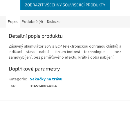
ZOBRAZIT VŠECHNY SOUVISEJÍCÍ PRODUKTY
Popis
Podobné (4)
Diskuze
Detailní popis produktu
Zásuvný akumulátor 36 V s ECP (elektronickou ochranou článků) a
indikací stavu nabití. Lithium-iontová technologie – bez
samovybíjení, bez paměťového efektu, krátká doba nabíjení.
Doplňkové parametry
Kategorie
:
Sekačky na trávu
EAN
:
3165140824064
Z
á
p
a
t