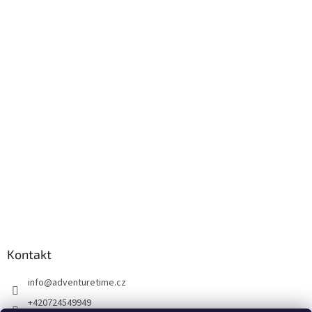
Kontakt
info
@
adventuretime.cz
+420724549949