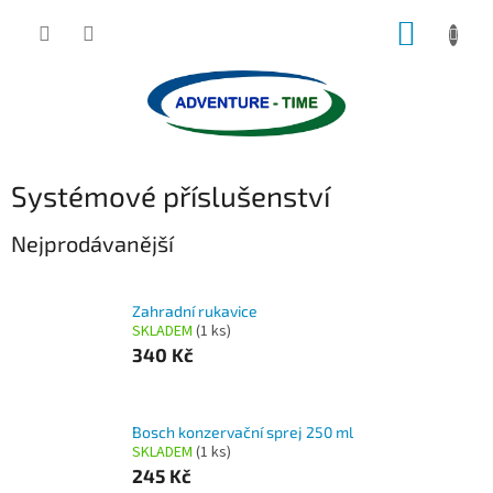
Přejít
NÁKUP
na
obsah
KOŠÍK
Systémové příslušenství
Nejprodávanější
Zahradní rukavice
SKLADEM
(1 ks)
340 Kč
Bosch konzervační sprej 250 ml
SKLADEM
(1 ks)
245 Kč