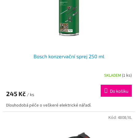
o
d
u
k
t
ů
Bosch konzervační sprej 250 ml
SKLADEM
(1 ks)
Průměrné
hodnocení
produktu
Do košíku
245 Kč
je
/ ks
5,0
Dlouhodobá péče o veškeré elektrické nářadí.
z
5
hvězdiček.
Kód:
4808/XL