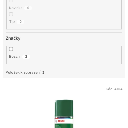
Novinka
0
Tip
0
Značky
Bosch
2
Položek k zobrazení:
2
V
Kód:
4784
ý
p
i
s
p
r