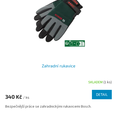
Zahradní rukavice
SKLADEM
(1 ks)
Průměrné
hodnocení
produktu
DETAIL
340 Kč
je
/ ks
5,0
Bezpečnější práce se zahradnickými rukavicemi Bosch.
z
5