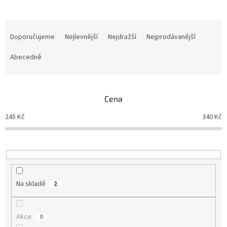
Ř
a
Doporučujeme
Nejlevnější
Nejdražší
Nejprodávanější
z
e
Abecedně
n
í
p
Cena
r
o
245
Kč
340
Kč
d
u
k
t
ů
Na skladě
2
Akce
0