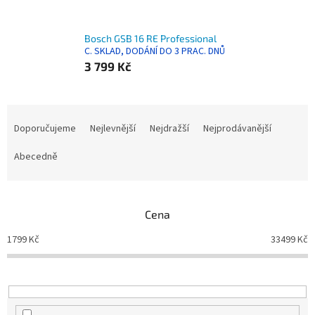
Bosch GSB 16 RE Professional
C. SKLAD, DODÁNÍ DO 3 PRAC. DNŮ
3 799 Kč
Ř
a
Doporučujeme
Nejlevnější
Nejdražší
Nejprodávanější
z
e
Abecedně
n
í
p
Cena
r
o
1799
Kč
33499
Kč
d
u
k
t
ů