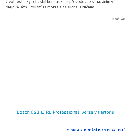
životnost díky robustní konstrukci a převodovce s mazáním v
olejové lázni. Použití za mokra a za sucha; s ručním...
Kód:
48
Bosch GSB 13 RE Professional, verze v kartonu
C. SKLAD, DODÁNÍ DO 3 PRAC. DNŮ