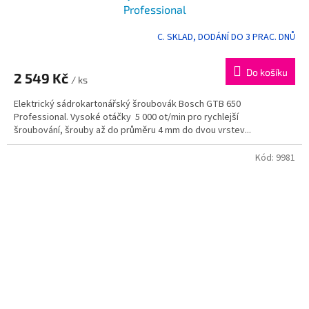
Professional
C. SKLAD, DODÁNÍ DO 3 PRAC. DNŮ
Do košíku
2 549 Kč
/ ks
Elektrický sádrokartonářský šroubovák Bosch GTB 650
Professional. Vysoké otáčky 5 000 ot/min pro rychlejší
šroubování, šrouby až do průměru 4 mm do dvou vrstev...
Kód:
9981