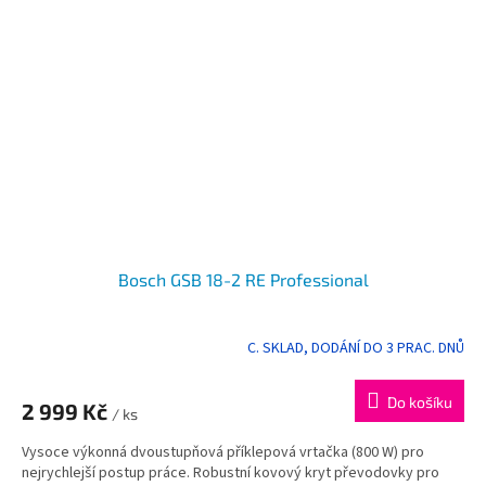
Bosch GSB 18-2 RE Professional
C. SKLAD, DODÁNÍ DO 3 PRAC. DNŮ
Průměrné
hodnocení
produktu
Do košíku
2 999 Kč
je
/ ks
5,0
Vysoce výkonná dvoustupňová příklepová vrtačka (800 W) pro
z
nejrychlejší postup práce. Robustní kovový kryt převodovky pro
5