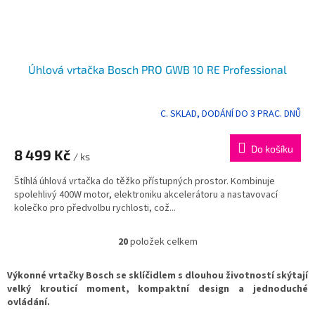
Úhlová vrtačka Bosch PRO GWB 10 RE Professional
C. SKLAD, DODÁNÍ DO 3 PRAC. DNŮ
Do košíku
8 499 Kč
/ ks
Štíhlá úhlová vrtačka do těžko přístupných prostor. Kombinuje
spolehlivý 400W motor, elektroniku akcelerátoru a nastavovací
kolečko pro předvolbu rychlosti, což...
20
položek celkem
O
v
l
Výkonné vrtačky Bosch se sklíčidlem s dlouhou životností skýtají
á
velký krouticí moment, kompaktní design a jednoduché
d
ovládání.
a