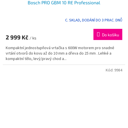
Bosch PRO GBM 10 RE Professional
C. SKLAD, DODÁNÍ DO 3 PRAC. DNŮ
Do košíku
2 999 Kč
/ ks
Kompaktní jednostupňová vrtačka s 600W motorem pro snadné
vrtání otvorů do kovu až do 10 mm a dřeva do 25 mm . Lehké a
kompaktní tělo, levý/pravý chod a...
Kód:
9984