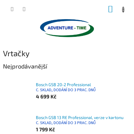
Přejít
NÁKUP
na
obsah
KOŠÍK
Vrtačky
Nejprodávanější
Bosch GSB 20-2 Professional
C. SKLAD, DODÁNÍ DO 3 PRAC. DNŮ
4 699 Kč
Bosch GSB 13 RE Professional, verze v kartonu
C. SKLAD, DODÁNÍ DO 3 PRAC. DNŮ
1 799 Kč