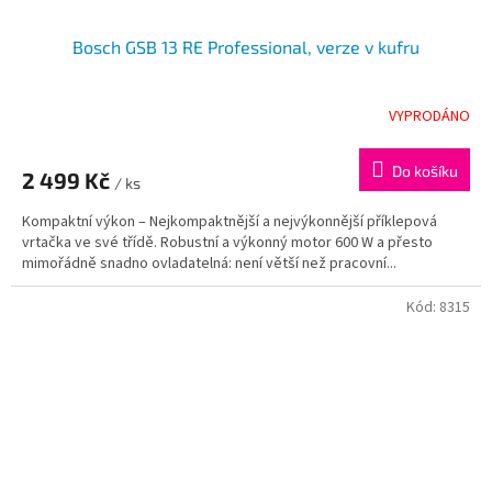
Bosch GSB 13 RE Professional, verze v kufru
VYPRODÁNO
Do košíku
2 499 Kč
/ ks
Kompaktní výkon – Nejkompaktnější a nejvýkonnější příklepová
vrtačka ve své třídě. Robustní a výkonný motor 600 W a přesto
mimořádně snadno ovladatelná: není větší než pracovní...
Kód:
8315