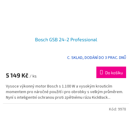
Bosch GSB 24-2 Professional
C. SKLAD, DODÁNÍ DO 3 PRAC. DNŮ
Do košíku
5 149 Kč
/ ks
Vysoce výkonný motor Bosch s 1.100 W a vysokým krouticím
momentem pro náročné použití i pro obrobky s velkým průměrem.
Nyní s inteligentní ochranou proti zpětnému rázu KickBack...
Kód:
9978