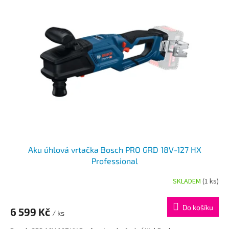
p
i
s
p
r
o
d
u
k
t
ů
Aku úhlová vrtačka Bosch PRO GRD 18V-127 HX
Professional
SKLADEM
(1 ks)
Do košíku
6 599 Kč
/ ks