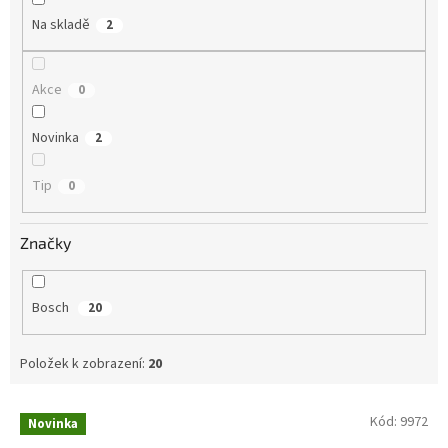
Na skladě
2
Akce
0
Novinka
2
Tip
0
Značky
Bosch
20
Položek k zobrazení:
20
V
Kód:
9972
Novinka
ý