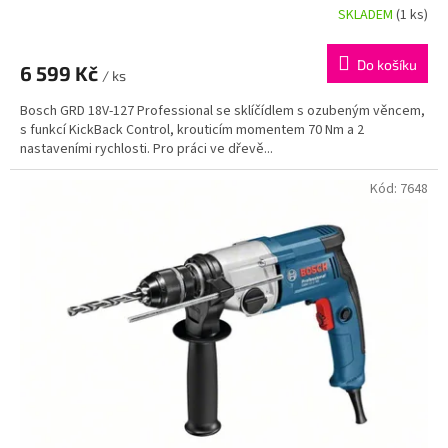
SKLADEM
(1 ks)
Do košíku
6 599 Kč
/ ks
Bosch GRD 18V-127 Professional se sklíčídlem s ozubeným věncem,
s funkcí KickBack Control, krouticím momentem 70 Nm a 2
nastaveními rychlosti. Pro práci ve dřevě...
Kód:
7648