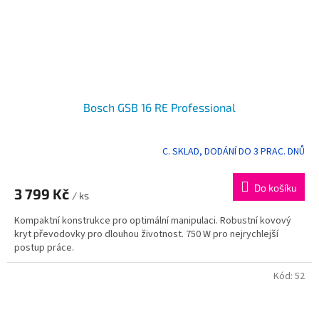
Bosch GSB 16 RE Professional
C. SKLAD, DODÁNÍ DO 3 PRAC. DNŮ
Do košíku
3 799 Kč
/ ks
Kompaktní konstrukce pro optimální manipulaci. Robustní kovový
kryt převodovky pro dlouhou životnost. 750 W pro nejrychlejší
postup práce.
Kód:
52