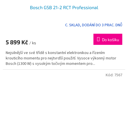
Bosch GSB 21-2 RCT Professional
C. SKLAD, DODÁNÍ DO 3 PRAC. DNŮ
Do košíku
5 899 Kč
/ ks
Nejsilnější ve své třídě s konstantní elektronikou a řízením
krouticího momentu pro nejtvrdší použití. Vysoce výkonný motor
Bosch (1300 W) s vysokým točivým momentem pro...
Kód:
7567