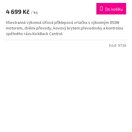
Do košíku
4 699 Kč
/ ks
Všestranná výkonná síťová příklepová vrtačka s výkonným 850W
motorem, dvěmi převody, kovový krytem převodovky a kontrolou
zpětného rázu KickBack Control.
Kód:
9736