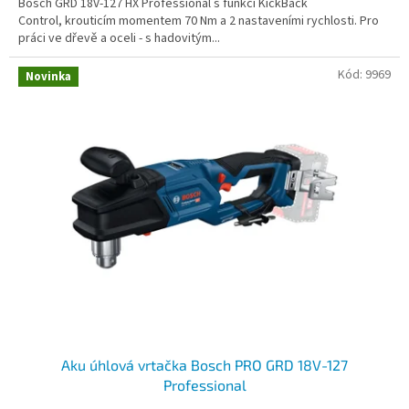
Bosch GRD 18V-127 HX Professional s funkcí KickBack
Control, krouticím momentem 70 Nm a 2 nastaveními rychlosti. Pro
práci ve dřevě a oceli - s hadovitým...
Kód:
9969
Novinka
Aku úhlová vrtačka Bosch PRO GRD 18V-127
Professional