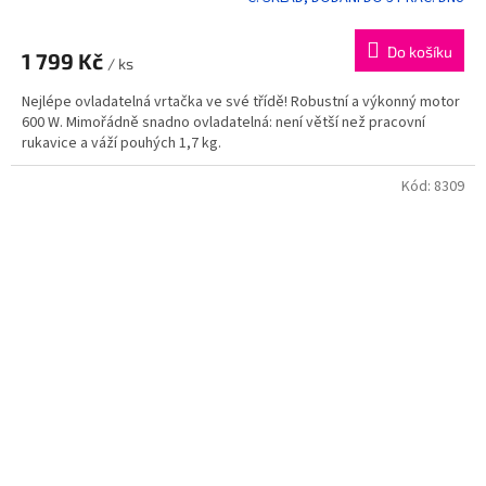
Průměrné
hodnocení
produktu
Do košíku
1 799 Kč
je
/ ks
4,0
Nejlépe ovladatelná vrtačka ve své třídě! Robustní a výkonný motor
z
600 W. Mimořádně snadno ovladatelná: není větší než pracovní
5
rukavice a váží pouhých 1,7 kg.
hvězdiček.
Kód:
8309