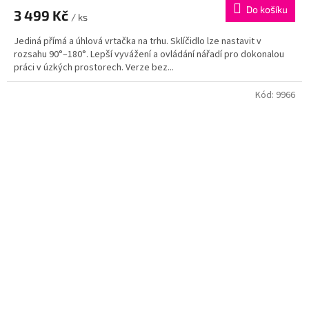
Do košíku
3 499 Kč
/ ks
Jediná přímá a úhlová vrtačka na trhu. Sklíčidlo lze nastavit v
rozsahu 90°–180°. Lepší vyvážení a ovládání nářadí pro dokonalou
práci v úzkých prostorech. Verze bez...
Kód:
9966