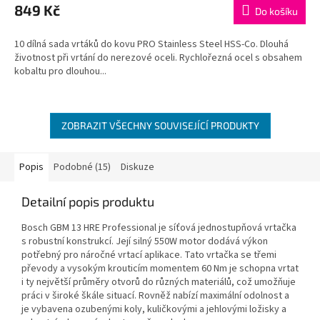
849 Kč
Do košíku
10 dílná sada vrtáků do kovu PRO Stainless Steel HSS-Co. Dlouhá
životnost při vrtání do nerezové oceli. Rychlořezná ocel s obsahem
kobaltu pro dlouhou...
ZOBRAZIT VŠECHNY SOUVISEJÍCÍ PRODUKTY
Popis
Podobné (15)
Diskuze
Detailní popis produktu
Bosch GBM 13 HRE Professional je síťová jednostupňová vrtačka
s robustní konstrukcí. Její silný 550W motor dodává výkon
potřebný pro náročné vrtací aplikace. Tato vrtačka se třemi
převody a vysokým krouticím momentem 60 Nm je schopna vrtat
i ty největší průměry otvorů do různých materiálů, což umožňuje
práci v široké škále situací. Rovněž nabízí maximální odolnost a
je vybavena ozubenými koly, kuličkovými a jehlovými ložisky a