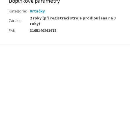
Doplňkové parametry
Kategorie
:
Vrtačky
2 roky (při registraci stroje prodloužena na 3
Záruka
:
roky)
EAN
:
3165140261678
Z
á
p
a
t
í