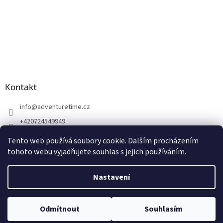
Kontakt
info
@
adventuretime.cz
+420724549949
+420606618099
Tento web používá soubory cookie. Dalším procházením
tohoto webu vyjadřujete souhlas s jejich používáním.
Nastavení
Vytvořil Shoptet
Odmítnout
Souhlasím
Copyright 2026
Dremel-Bosch
. Všechna práva vyhrazena.