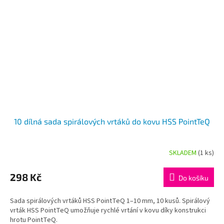
10 dílná sada spirálových vrtáků do kovu HSS PointTeQ
SKLADEM
(1 ks)
298 Kč
Do košíku
Sada spirálových vrtáků HSS PointTeQ 1–10 mm, 10 kusů. Spirálový
vrták HSS PointTeQ umožňuje rychlé vrtání v kovu díky konstrukci
hrotu PointTeQ.