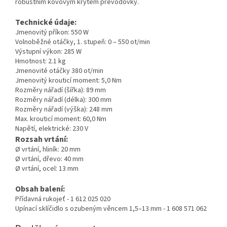
robustním kovovým krytem převodovky.
Technické údaje:
Jmenovitý příkon: 550 W
Volnoběžné otáčky, 1. stupeň: 0 – 550 ot/min
Výstupní výkon: 285 W
Hmotnost: 2.1 kg
Jmenovité otáčky 380 ot/min
Jmenovitý krouticí moment: 5,0 Nm
Rozměry nářadí (šířka): 89 mm
Rozměry nářadí (délka): 300 mm
Rozměry nářadí (výška): 248 mm
Max. krouticí moment: 60,0 Nm
Napětí, elektrické: 230 V
Rozsah vrtání:
Ø vrtání, hliník: 20 mm
Ø vrtání, dřevo: 40 mm
Ø vrtání, ocel: 13 mm
Obsah balení:
Přídavná rukojeť - 1 612 025 020
Upínací sklíčidlo s ozubeným věncem 1,5–13 mm - 1 608 571 062