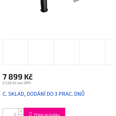
7 899 Kč
6 528 Kč bez DPH
Měrná
C. SKLAD, DODÁNÍ DO 3 PRAC. DNŮ
cena:
Přidat do košíku