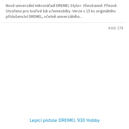
4,2
Nové univerzální mikronářadí DREMEL Stylo+. Všestranné. Přesné.
z
Stvořeno pro tvořivé lidi a řemeslníky. Verze s 15 ks originálního
5
příslušenství DREMEL, včetně univerzálního...
hvězdiček.
Kód:
278
Lepicí pistole DREMEL 930 Hobby