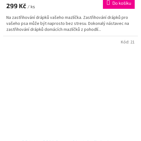
Do košíku
299 Kč
/ ks
Na zastřihování drápků vašeho mazlíčka. Zastřihování drápků pro
vašeho psa může být naprosto bez stresu. Dokonalý nástavec na
zastřihování drápků domácích mazlíčků z pohodlí...
Kód:
21