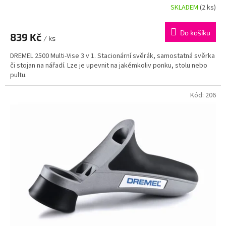
SKLADEM
(2 ks)
Průměrné
hodnocení
produktu
Do košíku
839 Kč
je
/ ks
5,0
DREMEL 2500 Multi-Vise 3 v 1. Stacionární svěrák, samostatná svěrka
z
či stojan na nářadí. Lze je upevnit na jakémkoliv ponku, stolu nebo
5
pultu.
hvězdiček.
Kód:
206