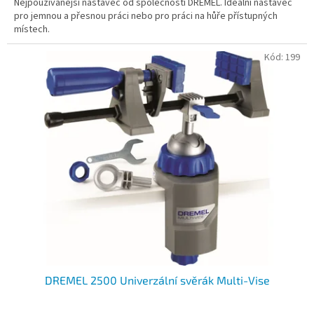
Nejpoužívanější nástavec od společnosti DREMEL. Ideální nástavec
z
pro jemnou a přesnou práci nebo pro práci na hůře přístupných
5
místech.
hvězdiček.
Kód:
199
DREMEL 2500 Univerzální svěrák Multi-Vise