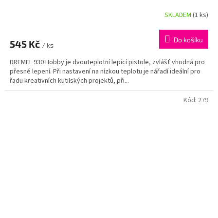
SKLADEM
(1 ks)
Průměrné
hodnocení
produktu
Do košíku
545 Kč
je
/ ks
5,0
DREMEL 930 Hobby je dvouteplotní lepicí pistole, zvlášť vhodná pro
z
přesné lepení. Při nastavení na nízkou teplotu je nářadí ideální pro
5
řadu kreativních kutilských projektů, při...
hvězdiček.
Kód:
279