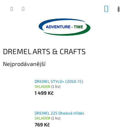
Přejít
NÁKUP
na
obsah
KOŠÍK
DREMEL ARTS & CRAFTS
Nejprodávanější
DREMEL STYLO+ (2050-15)
SKLADEM
(1 ks)
1 499 Kč
DREMEL 225 Ohebná hřídel
SKLADEM
(1 ks)
769 Kč