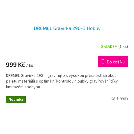
DREMEL Gravírka 290-3 Hobby
SKLADEM
(1 ks)
Průměrné
hodnocení
produktu
Do košíku
999 Kč
je
/ ks
3,0
DREMEL Gravírka 290 – gravírujte s vysokou přesností širokou
z
paletu materiálů s optimální kontrolou hloubky gravírování díky
5
kmitavému pohybu.
hvězdiček.
Kód:
9963
Novinka