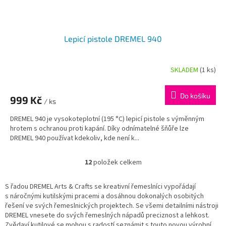
Lepicí pistole DREMEL 940
SKLADEM
(1 ks)
Průměrné
hodnocení
produktu
Do košíku
999 Kč
je
/ ks
3,6
DREMEL 940 je vysokoteplotní (195 °C) lepicí pistole s výměnným
z
hrotem s ochranou proti kapání. Díky odnímatelné šňůře lze
5
DREMEL 940 používat kdekoliv, kde není k...
hvězdiček.
12
položek celkem
O
v
l
S řadou DREMEL Arts & Crafts se kreativní řemeslníci vypořádají
á
s náročnými kutilskými pracemi a dosáhnou dokonalých osobitých
d
řešení ve svých řemeslnických projektech. Se všemi detailními nástroji
a
DREMEL vnesete do svých řemeslných nápadů preciznost a lehkost.
c
Zvědaví kutilové se mohou s radostí seznámit s touto novou výrobní