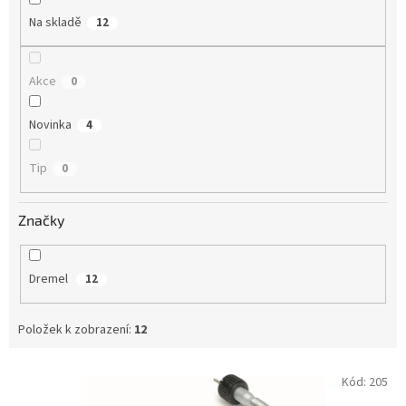
Na skladě
12
Akce
0
Novinka
4
Tip
0
Značky
Dremel
12
Položek k zobrazení:
12
V
Kód:
205
ý