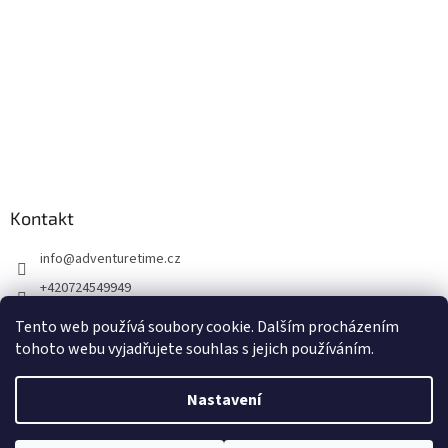
Kontakt
info
@
adventuretime.cz
+420724549949
+420606618099
Tento web používá soubory cookie. Dalším procházením
tohoto webu vyjadřujete souhlas s jejich používáním.
Nastavení
Vytvořil Shoptet