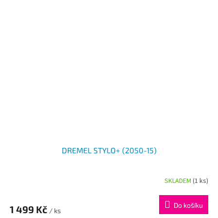
DREMEL STYLO+ (2050-15)
SKLADEM
(1 ks)
Průměrné
hodnocení
produktu
Do košíku
1 499 Kč
je
/ ks