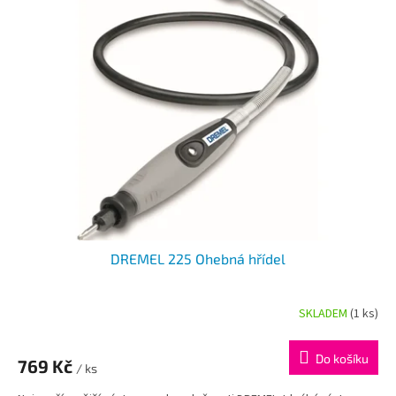
p
i
s
p
r
o
d
u
k
t
ů
DREMEL 225 Ohebná hřídel
SKLADEM
(1 ks)
Průměrné
hodnocení
produktu
Do košíku
769 Kč
je
/ ks
5,0