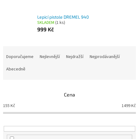
Lepicí pistole DREMEL 940
SKLADEM
(1 ks)
999 Kč
Ř
a
Doporučujeme
Nejlevnější
Nejdražší
Nejprodávanější
z
e
Abecedně
n
í
p
Cena
r
o
155
Kč
1499
Kč
d
u
k
t
ů