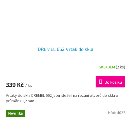
DREMEL 662 Vrták do skla
SKLADEM
(2 ks)
Do košíku
339 Kč
/ ks
Vrtáky do skla DREMEL 662 jsou ideální na řezání otvorů do skla o
průměru 3,2 mm.
Kód:
4022
Novinka