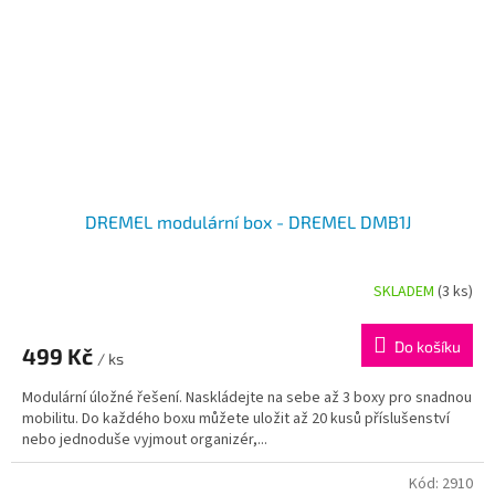
DREMEL modulární box - DREMEL DMB1J
SKLADEM
(3 ks)
Do košíku
499 Kč
/ ks
Modulární úložné řešení. Naskládejte na sebe až 3 boxy pro snadnou
mobilitu. Do každého boxu můžete uložit až 20 kusů příslušenství
nebo jednoduše vyjmout organizér,...
Kód:
2910