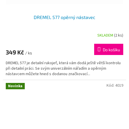
DREMEL 577 opěrný nástavec
SKLADEM
(2 ks)
Do košíku
349 Kč
/ ks
DREMEL 577 je detailní rukojeť, která vám dodá ještě větší kontrolu
při detailní práci. Se svým univerzálním nářadím a opěrným
nástavcem můžete hned s dodanou značkovací...
Kód:
4019
Novinka