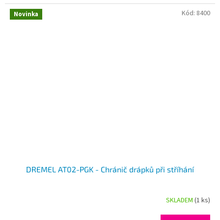
Kód:
8400
Novinka
DREMEL AT02-PGK - Chránič drápků při stříhání
SKLADEM
(1 ks)