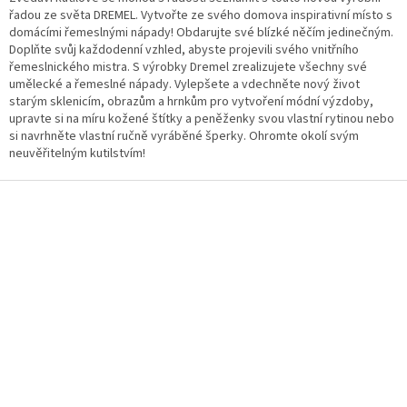
í
řadou ze světa DREMEL. Vytvořte ze svého domova inspirativní místo s
p
domácími řemeslnými nápady! Obdarujte své blízké něčím jedinečným.
r
Doplňte svůj každodenní vzhled, abyste projevili svého vnitřního
v
řemeslnického mistra. S výrobky Dremel zrealizujete všechny své
k
umělecké a řemeslné nápady. Vylepšete a vdechněte nový život
y
starým sklenicím, obrazům a hrnkům pro vytvoření módní výzdoby,
v
upravte si na míru kožené štítky a peněženky svou vlastní rytinou nebo
ý
si navrhněte vlastní ručně vyráběné šperky. Ohromte okolí svým
p
neuvěřitelným kutilstvím!
i
s
Z
u
á
p
a
t
í