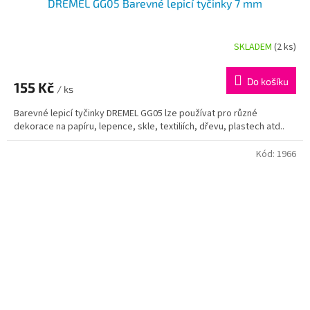
DREMEL GG05 Barevné lepicí tyčinky 7 mm
SKLADEM
(2 ks)
Do košíku
155 Kč
/ ks
Barevné lepicí tyčinky DREMEL GG05 lze používat pro různé
dekorace na papíru, lepence, skle, textiliích, dřevu, plastech atd..
Kód:
1966