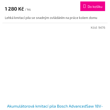
Do košíku
1 280 Kč
/ ks
Lehká kmitací pila se snadným ovládáním na práce kolem domu
Kód:
9476
Akumulátorová kmitací pila Bosch AdvancedSaw 18V-