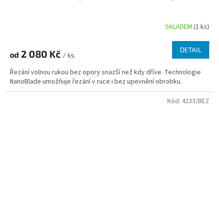
SKLADEM
(1 ks)
Průměrné
hodnocení
produktu
DETAIL
2 080 Kč
od
je
/ ks
4,3
Řezání volnou rukou bez opory snazší než kdy dříve. Technologie
z
NanoBlade umožňuje řezání v ruce i bez upevnění obrobku.
5
hvězdiček.
Kód:
4233/BEZ