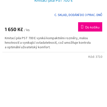
Kmitací pila PST 700 E
C. SKLAD, DODÁNÍ DO 3 PRAC. DNŮ
Průměrné
hodnocení
produktu
Do košíku
1 650 Kč
je
/ ks
5,0
Kmitací pila PST 700 E vyniká kompaktními rozměry, malou
z
hmotností a vynikající ovladatelností, což umožňuje kontrolu
5
a optimální uživatelský komfort.
hvězdiček.
Kód:
3710