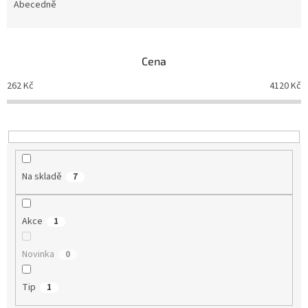
e
Abecedně
n
í
p
Cena
r
o
262
Kč
4120
Kč
d
u
k
t
ů
Na skladě
7
Akce
1
Novinka
0
Tip
1