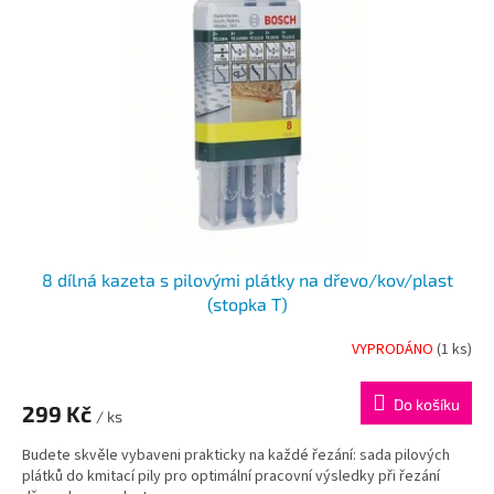
8 dílná kazeta s pilovými plátky na dřevo/kov/plast
(stopka T)
VYPRODÁNO
(1 ks)
Průměrné
hodnocení
produktu
Do košíku
299 Kč
je
/ ks
5,0
Budete skvěle vybaveni prakticky na každé řezání: sada pilových
z
plátků do kmitací pily pro optimální pracovní výsledky při řezání
5