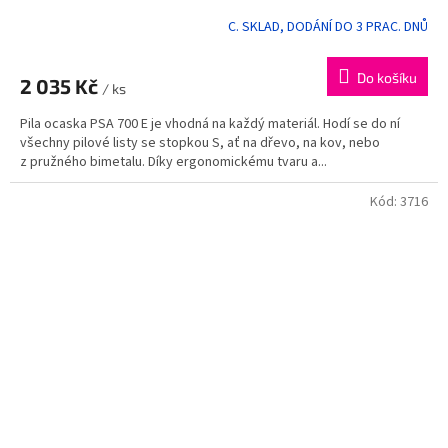
C. SKLAD, DODÁNÍ DO 3 PRAC. DNŮ
Průměrné
hodnocení
produktu
Do košíku
2 035 Kč
je
/ ks
5,0
Pila ocaska PSA 700 E je vhodná na každý materiál. Hodí se do ní
z
všechny pilové listy se stopkou S, ať na dřevo, na kov, nebo
5
z pružného bimetalu. Díky ergonomickému tvaru a...
hvězdiček.
Kód:
3716