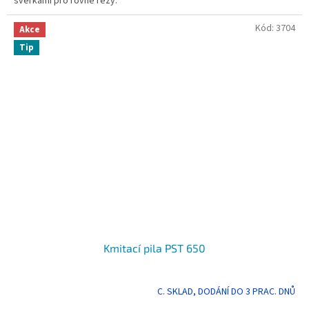
svěrkami pro rovné řezy.
Kód:
3704
Akce
Tip
Kmitací pila PST 650
C. SKLAD, DODÁNÍ DO 3 PRAC. DNŮ
Průměrné
hodnocení