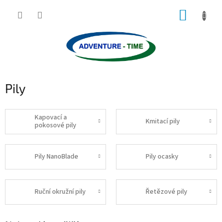
Přejít
NÁKUP
na
obsah
KOŠÍK
Pily
Kapovací a
Kmitací pily
pokosové pily
Pily NanoBlade
Pily ocasky
Ruční okružní pily
Řetězové pily