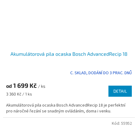
Akumulátorová pila ocaska Bosch AdvancedRecip 18
C. SKLAD, DODÁNÍ DO 3 PRAC. DNŮ
Průměrné
hodnocení
1 699 Kč
produktu
od
/ ks
je
DETAIL
Měrná
3 360 Kč / 1 ks
5,0
cena:
z
Akumulátorová pila ocaska Bosch AdvancedRecip 18 je perfektní
5
pro náročné řezání se snadným ovládáním, doma i venku.
hvězdiček.
Kód:
55952