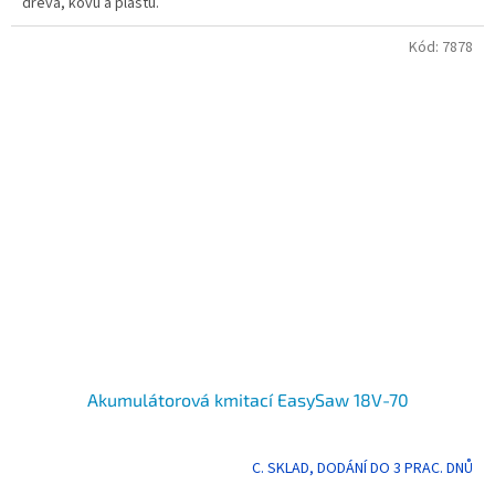
dřeva, kovu a plastu.
hvězdiček.
Kód:
7878
Akumulátorová kmitací EasySaw 18V-70
C. SKLAD, DODÁNÍ DO 3 PRAC. DNŮ