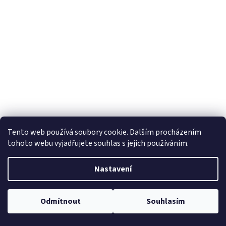
Kontakt
Tento web používá soubory cookie. Dalším procházením
tohoto webu vyjadřujete souhlas s jejich používáním.
info
@
adventuretime.cz
+420724549949
Nastavení
+420606618099
Odmítnout
Souhlasím
Vytvořil Shoptet