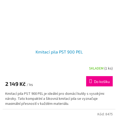
Kmitací pila PST 900 PEL
SKLADEM
(1 ks)
Průměrné
hodnocení
produktu
Do košíku
2 149 Kč
je
/ ks
5,0
Kmitací pila PST 900 PEL je ideální pro domácí kutily s vysokými
z
nároky. Tato kompaktní a šikovná kmitací pila se vyznačuje
5
maximální přesností v každém materiálu.
hvězdiček.
Kód:
8475