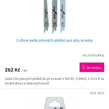
3 dílná sada pilových plátků pro pily ocasky
SKLADEM
(4 ks)
Průměrné
hodnocení
produktu
Do košíku
262 Kč
je
/ ks
5,0
Sada 3 ks pilových plátků do pil ocasek S 922 EF, S 644 D, S 1111 K na
z
řezání dřeva a železných kovů.
5
hvězdiček.
Kód:
4253