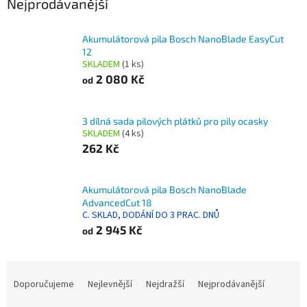
Nejprodávanější
Akumulátorová pila Bosch NanoBlade EasyCut
12
SKLADEM
(1 ks)
2 080 Kč
od
3 dílná sada pilových plátků pro pily ocasky
SKLADEM
(4 ks)
262 Kč
Akumulátorová pila Bosch NanoBlade
AdvancedCut 18
C. SKLAD, DODÁNÍ DO 3 PRAC. DNŮ
2 945 Kč
od
Ř
a
Doporučujeme
Nejlevnější
Nejdražší
Nejprodávanější
z