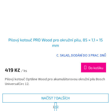
Pilový kotouč PRO Wood pro okružní pilu, 85 × 1,1 × 15
mm
C. SKLAD, DODÁNÍ DO 3 PRAC. DNŮ
Průměrné
hodnocení
produktu
Do košíku
419 Kč
je
/ ks
5,0
Pilový kotouč Optiline Wood pro akumulátorovou okružní pilu Bosch
z
UniversalCirc 12.
5
hvězdiček.
NAČÍST 7 DALŠÍCH
S
1
2
t