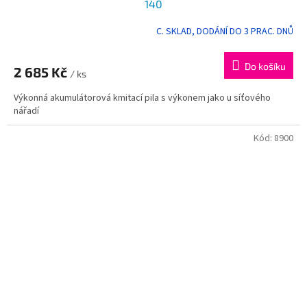
140
C. SKLAD, DODÁNÍ DO 3 PRAC. DNŮ
Do košíku
2 685 Kč
/ ks
Výkonná akumulátorová kmitací pila s výkonem jako u síťového
nářadí
Kód:
8900