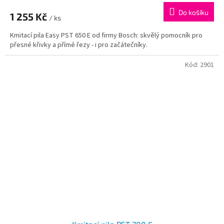
produktu
Do košíku
1 255 Kč
je
/ ks
5,0
Kmitací pila Easy PST 650 E od firmy Bosch: skvělý pomocník pro
z
přesné křivky a přímé řezy - i pro začátečníky.
5
hvězdiček.
Kód:
2901