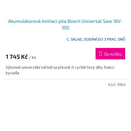
Akumulátorová kmitací pila Bosch Universal Saw 18V-
100
C. SKLAD, DODÁNÍ DO 3 PRAC. DNŮ
Do košíku
1 745 Kč
/ ks
Výkonné univerzální nářadí na přesné či rychlé řezy díky funkci
kyvadla
Kód:
9964