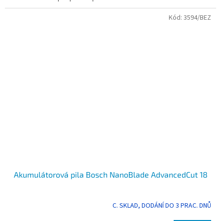
Kód:
3594/BEZ
Akumulátorová pila Bosch NanoBlade AdvancedCut 18
C. SKLAD, DODÁNÍ DO 3 PRAC. DNŮ
Průměrné
hodnocení