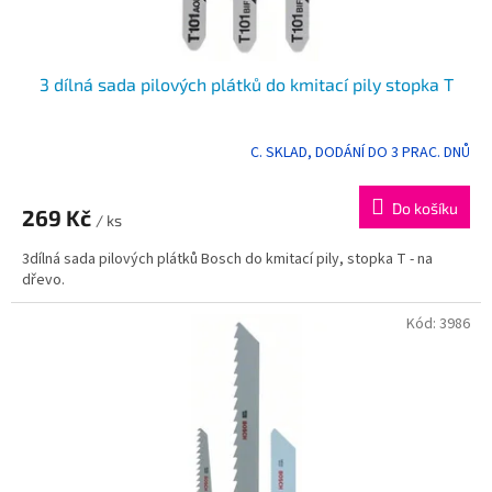
ů
3 dílná sada pilových plátků do kmitací pily stopka T
C. SKLAD, DODÁNÍ DO 3 PRAC. DNŮ
Průměrné
hodnocení
produktu
Do košíku
269 Kč
je
/ ks
5,0
3dílná sada pilových plátků Bosch do kmitací pily, stopka T - na
z
dřevo.
5
hvězdiček.
Kód:
3986