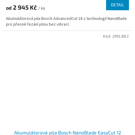
produktu
DETAIL
2 945 Kč
od
je
/ ks
4,5
Akumulátorová pila Bosch AdvancedCut 18 s technologií NanoBlade
z
pro přesné řezání pilou bez vibrací.
5
hvězdiček.
Kód:
2991/BEZ
Akumulátorová pila Bosch NanoBlade EasyCut 12