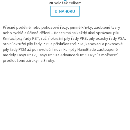
O
r
28
položek celkem
v
á
l
NAHORU
n
á
k
d
o
v
Přesné podélné nebo pokosové řezy, jemné křivky, zaoblené tvary
a
á
nebo rychlé a účinné dělení – Bosch má na každý úkol správnou pilu.
c
n
Kmitací pily řady PST, ruční okružní pily řady PKS, pily ocasky řady PSA,
í
í
stolní okružní pily řady PTS a příslušenství PTA, kapovací a pokosové
p
pily řady PCM až po revoluční novinku - pliy NanoBlade zastoupené
r
modely EasyCut 12, EasyCut 50 a AdvancedCut 50. Nyní s možností
v
prodloužené záruky na 3 roky.
k
y
Z
v
ý
á
p
p
i
a
s
t
u
í