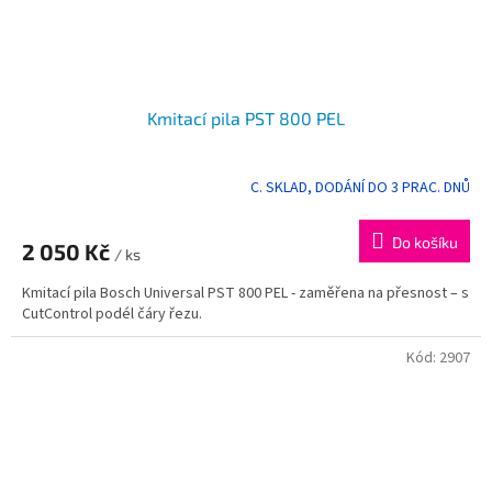
Kmitací pila PST 800 PEL
C. SKLAD, DODÁNÍ DO 3 PRAC. DNŮ
Průměrné
hodnocení
produktu
Do košíku
2 050 Kč
je
/ ks
5,0
Kmitací pila Bosch Universal PST 800 PEL - zaměřena na přesnost – s
z
CutControl podél čáry řezu.
5
hvězdiček.
Kód:
2907