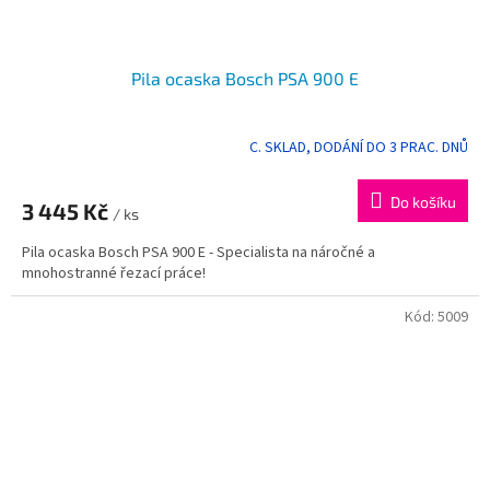
Pila ocaska Bosch PSA 900 E
C. SKLAD, DODÁNÍ DO 3 PRAC. DNŮ
Průměrné
hodnocení
produktu
Do košíku
3 445 Kč
je
/ ks
5,0
Pila ocaska Bosch PSA 900 E - Specialista na náročné a
z
mnohostranné řezací práce!
5
hvězdiček.
Kód:
5009