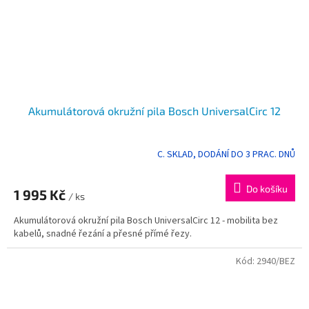
Akumulátorová okružní pila Bosch UniversalCirc 12
C. SKLAD, DODÁNÍ DO 3 PRAC. DNŮ
Průměrné
hodnocení
produktu
Do košíku
1 995 Kč
je
/ ks
5,0
Akumulátorová okružní pila Bosch UniversalCirc 12 - mobilita bez
z
kabelů, snadné řezání a přesné přímé řezy.
5
hvězdiček.
Kód:
2940/BEZ