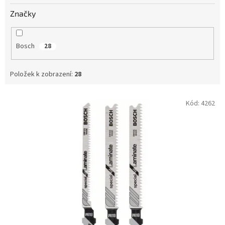
Značky
Bosch
28
Položek k zobrazení:
28
V
Kód:
4262
ý
p
i
s
p
r
o
d
u
k
t