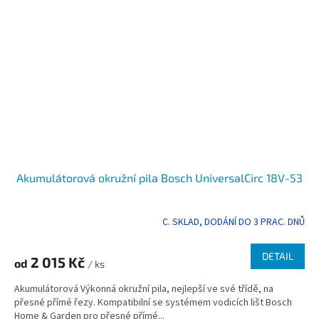
Akumulátorová okružní pila Bosch UniversalCirc 18V-53
C. SKLAD, DODÁNÍ DO 3 PRAC. DNŮ
Průměrné
hodnocení
produktu
DETAIL
2 015 Kč
od
je
/ ks
5,0
Akumulátorová Výkonná okružní pila, nejlepší ve své třídě, na
z
přesné přímé řezy. Kompatibilní se systémem vodicích lišt Bosch
5
Home & Garden pro přesné přímé...
hvězdiček.