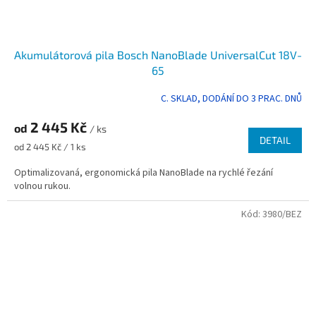
Akumulátorová pila Bosch NanoBlade UniversalCut 18V-
65
C. SKLAD, DODÁNÍ DO 3 PRAC. DNŮ
2 445 Kč
od
/ ks
DETAIL
Měrná
od 2 445 Kč / 1 ks
cena:
Optimalizovaná, ergonomická pila NanoBlade na rychlé řezání
volnou rukou.
Kód:
3980/BEZ