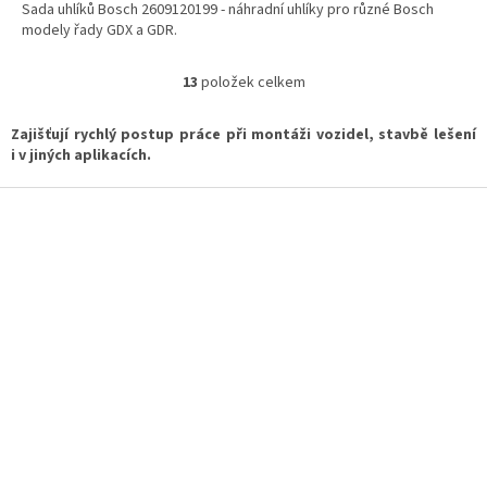
Sada uhlíků Bosch 2609120199 - náhradní uhlíky pro různé Bosch
modely řady GDX a GDR.
13
položek celkem
O
v
l
Zajišťují rychlý postup práce při montáži vozidel, stavbě lešení
á
i v jiných aplikacích.
d
a
Z
c
á
í
p
p
a
r
t
v
í
k
y
v
ý
p
i
s
u