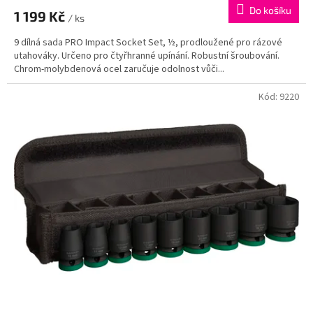
Do košíku
1 199 Kč
/ ks
9 dílná sada PRO Impact Socket Set, ½, prodloužené pro rázové
utahováky. Určeno pro čtyřhranné upínání. Robustní šroubování.
Chrom-molybdenová ocel zaručuje odolnost vůči...
Kód:
9220