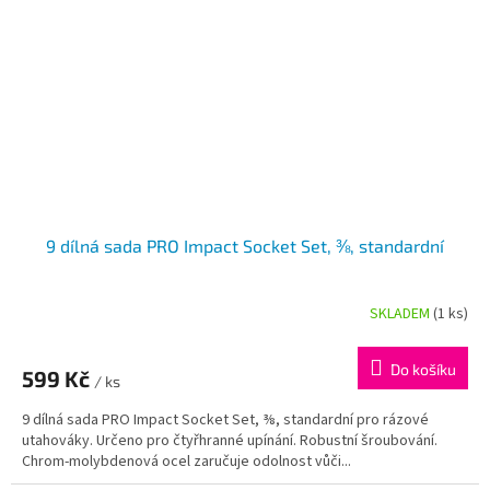
9 dílná sada PRO Impact Socket Set, ⅜, standardní
SKLADEM
(1 ks)
Do košíku
599 Kč
/ ks
9 dílná sada PRO Impact Socket Set, ⅜, standardní pro rázové
utahováky. Určeno pro čtyřhranné upínání. Robustní šroubování.
Chrom-molybdenová ocel zaručuje odolnost vůči...