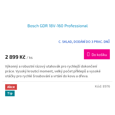
Bosch GDR 18V-160 Professional
C. SKLAD, DODÁNÍ DO 3 PRAC. DNŮ
Do košíku
2 899 Kč
/ ks
Výkonný a robustní rázový utahovák pro rychlejší dokončení
práce. Vysoký krouticí moment, velký počet příklepů a vysoké
otáčky pro rychlé šroubování a vrtání do kovu a dřeva.
Kód:
8976
Akce
Tip