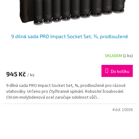
9 dílná sada PRO Impact Socket Set, ⅜, prodloužené
SKLADEM
(1 ks)
Do košíku
945 Kč
/ ks
9 dílná sada PRO Impact Socket Set, ⅜, prodloužené pro rázové
utahováky. Určeno pro čtyřhranné upínání. Robustní šroubování.
Chrom-molybdenová ocel zaručuje odolnost vůči...
Kód:
10038