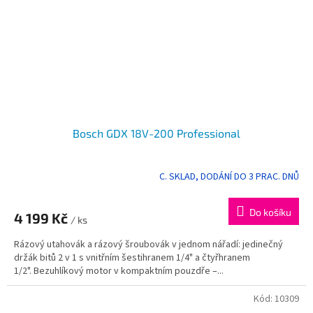
Bosch GDX 18V-200 Professional
C. SKLAD, DODÁNÍ DO 3 PRAC. DNŮ
Do košíku
4 199 Kč
/ ks
Rázový utahovák a rázový šroubovák v jednom nářadí: jedinečný
držák bitů 2 v 1 s vnitřním šestihranem 1/4" a čtyřhranem
1/2". Bezuhlíkový motor v kompaktním pouzdře –...
Kód:
10309