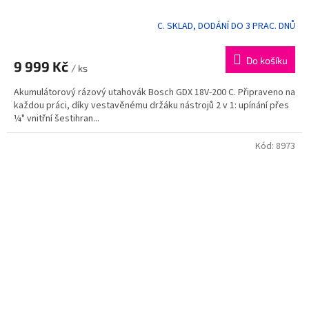
C. SKLAD, DODÁNÍ DO 3 PRAC. DNŮ
Do košíku
9 999 Kč
/ ks
Akumulátorový rázový utahovák Bosch GDX 18V-200 C. Připraveno na
každou práci, díky vestavěnému držáku nástrojů 2 v 1: upínání přes
¼" vnitřní šestihran...
Kód:
8973