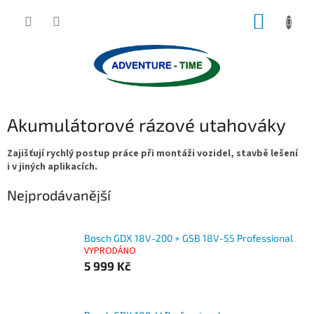
Přejít
NÁKUP
na
obsah
KOŠÍK
Akumulátorové rázové utahováky
Zajišťují rychlý postup práce při montáži vozidel, stavbě lešení
i v jiných aplikacích.
Nejprodávanější
Bosch GDX 18V-200 + GSB 18V-55 Professional
VYPRODÁNO
5 999 Kč