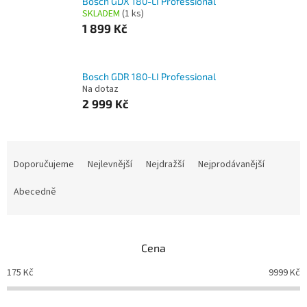
Bosch GDX 180-LI Professional
SKLADEM
(1 ks)
1 899 Kč
Bosch GDR 180-LI Professional
Na dotaz
2 999 Kč
Ř
a
Doporučujeme
Nejlevnější
Nejdražší
Nejprodávanější
z
e
Abecedně
n
í
p
Cena
r
o
175
Kč
9999
Kč
d
u