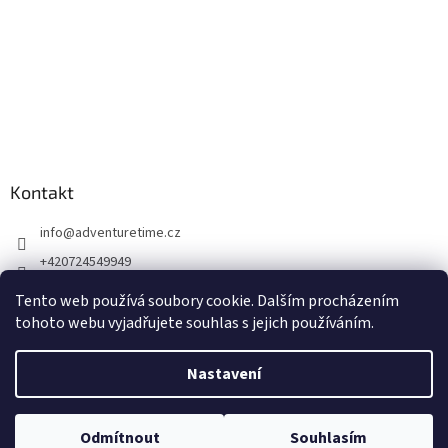
Kontakt
info
@
adventuretime.cz
+420724549949
+420606618099
Tento web používá soubory cookie. Dalším procházením
tohoto webu vyjadřujete souhlas s jejich používáním.
Nastavení
Vytvořil Shoptet
Odmítnout
Souhlasím
Copyright 2026
Dremel-Bosch
. Všechna práva vyhrazena.