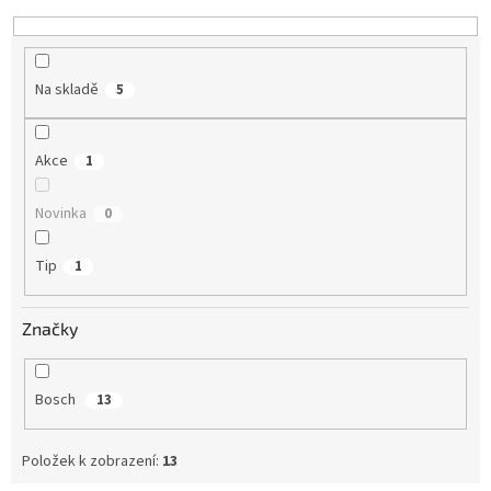
k
t
ů
Na skladě
5
Akce
1
Novinka
0
Tip
1
Značky
Bosch
13
Položek k zobrazení:
13