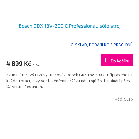
Bosch GDX 18V-200 C Professional, sólo stroj
C. SKLAD, DODÁNÍ DO 3 PRAC. DNŮ
Do košíku
4 899 Kč
/ ks
Akumulátorový rázový utahovák Bosch GDX 18V-200 C. Připraveno na
každou práci, díky vestavěnému držáku nástrojů 2 v 1: upínání přes
¼" vnitřní šestihran...
Kód:
9016