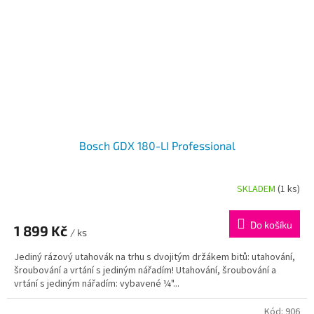
Bosch GDX 180-LI Professional
SKLADEM
(1 ks)
Do košíku
1 899 Kč
/ ks
Jediný rázový utahovák na trhu s dvojitým držákem bitů: utahování,
šroubování a vrtání s jediným nářadím! Utahování, šroubování a
vrtání s jediným nářadím: vybavené ¼"...
Kód:
906