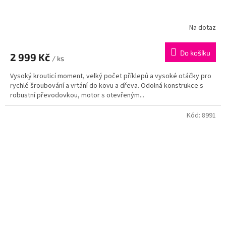
Na dotaz
Do košíku
2 999 Kč
/ ks
Vysoký krouticí moment, velký počet příklepů a vysoké otáčky pro
rychlé šroubování a vrtání do kovu a dřeva. Odolná konstrukce s
robustní převodovkou, motor s otevřeným...
Kód:
8991