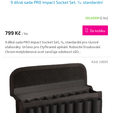
9 dílná sada PRO Impact Socket Set, ½, standardní
SKLADEM
(1 ks)
Do košíku
799 Kč
/ ks
9 dílná sada PRO Impact Socket Set, ½, standardní pro rázové
utahováky. Určeno pro čtyřhranné upínání. Robustní šroubování.
Chrom-molybdenová ocel zaručuje odolnost vůči...
Kód:
10035