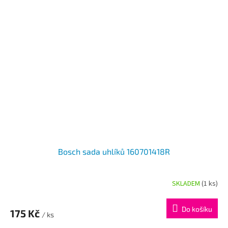
Bosch sada uhlíků 160701418R
SKLADEM
(1 ks)
Do košíku
175 Kč
/ ks