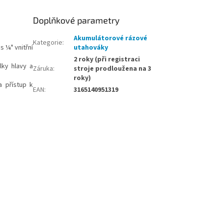
Doplňkové parametry
Akumulátorové rázové
Kategorie
:
s ¼" vnitřní
utahováky
2 roky (při registraci
lky hlavy a
Záruka
:
stroje prodloužena na 3
roky)
a přístup k
EAN
:
3165140951319