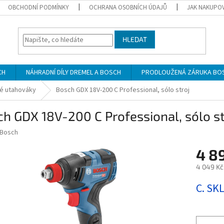
OBCHODNÍ PODMÍNKY
OCHRANA OSOBNÍCH ÚDAJŮ
JAK NAKUPO
HLEDAT
CH
NÁHRADNÍ DÍLY DREMEL A BOSCH
PRODLOUŽENÁ ZÁRUKA BO
é utahováky
Bosch GDX 18V-200 C Professional, sólo stroj
h GDX 18V-200 C Professional, sólo st
Bosch
4 8
4 049 Kč
Měrná
C. SK
cena: