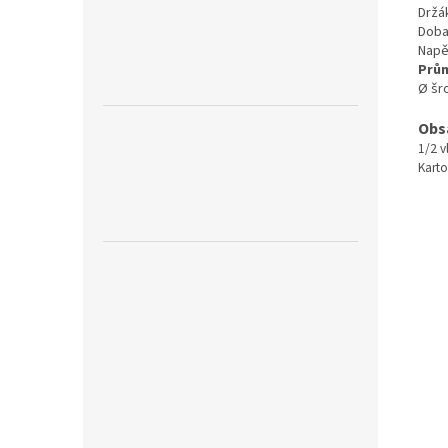
Držák
Doba 
Napě
Prů
Ø šr
Obs
1/2 v
Karto