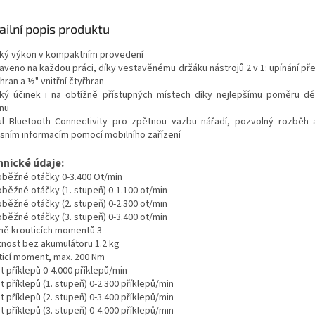
ailní popis produktu
ký výkon v kompaktním provedení
aveno na každou práci, díky vestavěnému držáku nástrojů 2 v 1: upínání pře
hran a ½" vnitřní čtyřhran
ký účinek i na obtížně přístupných místech díky nejlepšímu poměru dé
nu
l Bluetooth Connectivity pro zpětnou vazbu nářadí, pozvolný rozběh 
isním informacím pomocí mobilního zařízení
hnické údaje:
oběžné otáčky 0-3.400 Ot/min
oběžné otáčky (1. stupeň) 0-1.100 ot/min
oběžné otáčky (2. stupeň) 0-2.300 ot/min
oběžné otáčky (3. stupeň) 0-3.400 ot/min
ně krouticích momentů 3
nost bez akumulátoru 1.2 kg
ticí moment, max. 200 Nm
t příklepů 0-4.000 příklepů/min
 příklepů (1. stupeň) 0-2.300 příklepů/min
 příklepů (2. stupeň) 0-3.400 příklepů/min
 příklepů (3. stupeň) 0-4.000 příklepů/min