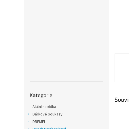
n
e
l
Přeskočit
Kategorie
kategorie
Souvi
Akční nabídka
Dárkové poukazy
DREMEL