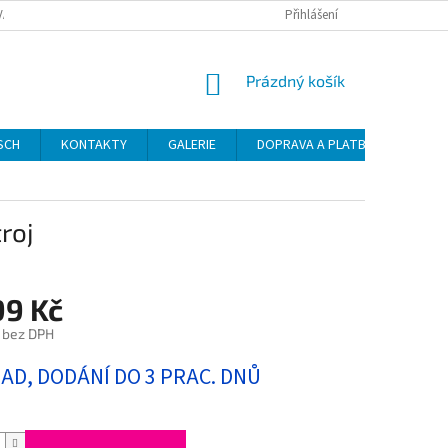
VAT
Přihlášení
NÁKUPNÍ
Prázdný košík
KOŠÍK
SCH
KONTAKTY
GALERIE
DOPRAVA A PLATBA
NÁVO
roj
99 Kč
 bez DPH
LAD, DODÁNÍ DO 3 PRAC. DNŮ