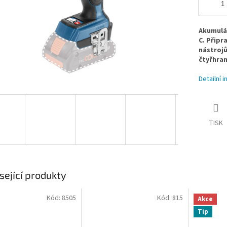
Akumulá
C. Připr
nástrojů
čtyřhran
Detailní 
TISK
sející produkty
Kód:
8505
Kód:
815
Akce
Tip