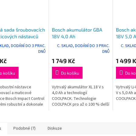
ná sada šroubovacích
Bosch akumulátor GBA
Bosch ak
icových nástavců
18V 4,0 Ah
18V 5,0 
t Control
SKLAD, DODÁNÍ DO 3 PRAC.
C. SKLAD, DODÁNÍ DO 3 PRAC.
C. SKLA
DNŮ
DNŮ
 Kč
1 749 Kč
1 499 
o košíku
Do košíku
Do ko
robustní nástavce
Vytrvalý akumulátor XL 18 V s
Vytrvalý Li
bovací a maticové
4,0 Ah a technologií
V s 5,0 Ah 
ce Bosch Impact Control
COOLPACK. Technologie
COOLPACK
elmi robustní a dokonale
COOLPACK pro až o 100 % delší
í pro náročnou práci.
životnost (srovn. akumulátor
bez COOLPACK). Profesionální
18V systém:...
s
Podobné (7)
Diskuze