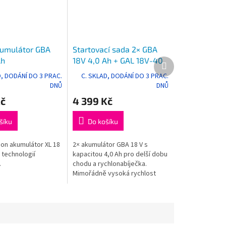
umulátor GBA
Startovací sada 2× GBA
Ah
18V 4,0 Ah + GAL 18V-40
Další
produkt
Professional
D, DODÁNÍ DO 3 PRAC.
C. SKLAD, DODÁNÍ DO 3 PRAC.
DNŮ
DNŮ
Kč
4 399 Kč
šíku
Do košíku
-Ion akumulátor XL 18
2× akumulátor GBA 18 V s
a technologií
kapacitou 4,0 Ah pro delší dobu
.
chodu a rychlonabíječka.
Mimořádně vysoká rychlost
nabíjení pro všechny 18 V
akumulátory, nabije standardní
18 V 4,0 Ah...