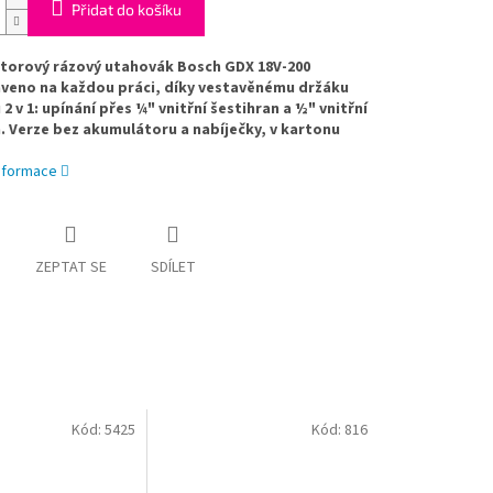
Přidat do košíku
torový rázový utahovák Bosch GDX 18V-200
aveno na každou práci, díky vestavěnému držáku
 2 v 1: upínání přes ¼" vnitřní šestihran a ½" vnitřní
. Verze bez akumulátoru a nabíječky, v kartonu
informace
ZEPTAT SE
SDÍLET
Kód:
5425
Kód:
816