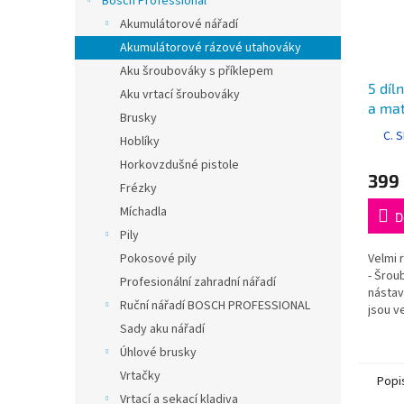
Bosch Professional
Akumulátorové nářadí
Akumulátorové rázové utahováky
Aku šroubováky s příklepem
5 díl
Aku vrtací šroubováky
a mat
Brusky
Impac
C. 
Hoblíky
Horkovzdušné pistole
399
Frézky
Míchadla
D
Pily
Velmi 
Pokosové pily
- Šrou
Profesionální zahradní nářadí
nástav
Ruční nářadí BOSCH PROFESSIONAL
jsou v
se hod
Sady aku nářadí
Úhlové brusky
Vrtačky
Popi
Vrtací a sekací kladiva