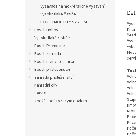
Vysavače na mokré/suché vysávání
Det
Vysokotlaké čističe
BOSCH MOBILITY SYSTEM
Vyso
Připr
Bosch Hobby
šesti
Vysokotlaké čističe
Vyso
Bosch Promoline
výko
Modu
Bosch zahrada
serv
Bosch měřicí technika
Bosch příslušenství
Tec
Voln
Zahrada příslušenství
Voln
Náhradní díly
Voln
Servis
Voln
Stup
Zboží s poškozeným obalem
Hmot
Krou
Poče
Počet
Počet
Počet