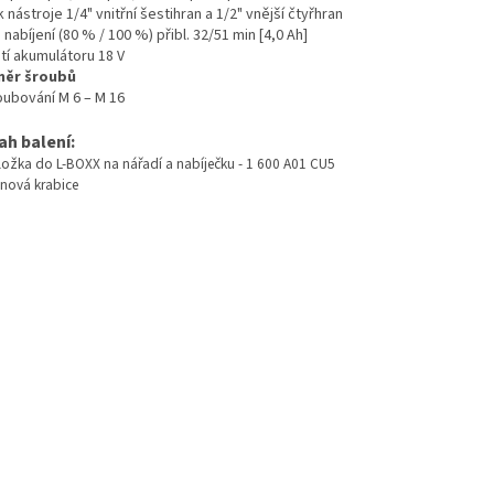
 nástroje 1/4" vnitřní šestihran a 1/2" vnější čtyřhran
nabíjení (80 % / 100 %) přibl. 32/51 min [4,0 Ah]
tí akumulátoru 18 V
měr šroubů
oubování M 6 – M 16
ah balení:
ložka do L-BOXX na nářadí a nabíječku - 1 600 A01 CU5
nová krabice