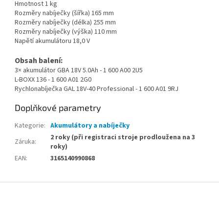
Hmotnost 1 kg
Rozměry nabíječky (šířka) 165 mm
Rozměry nabíječky (délka) 255 mm
Rozměry nabíječky (výška) 110 mm
Napětí akumulátoru 18,0 V
Obsah balení:
3× akumulátor GBA 18V 5.0Ah - 1 600 A00 2U5
L-BOXX 136 - 1 600 A01 2G0
Rychlonabíječka GAL 18V-40 Professional - 1 600 A01 9RJ
Doplňkové parametry
Kategorie
:
Akumulátory a nabíječky
2 roky (při registraci stroje prodloužena na 3
Záruka
:
roky)
EAN
:
3165140990868
Z
á
p