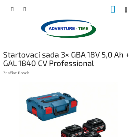
Přejít
NÁKUP
na
obsah
KOŠÍK
Startovací sada 3× GBA 18V 5,0 Ah +
GAL 1840 CV Professional
Značka:
Bosch