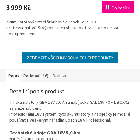
3 999 Kč
Do košíku
Akumulátorový vrtací šroubovák Bosch GSR 180-LI
Professional. Větší výkon. Více robustnosti. Kvalita Bosch za
dostupnou cenu!
ZOBRAZIT VŠECHNY SOUVISEJÍCÍ PRODUKTY
Popis
Podobné (16)
Diskuze
Detailní popis produktu
Tři akumulátory GBA 18V 5,0 Ah a nabíječka GAL 18V-40 v L-BOXXu
za sníženou cenu.
Profesionální 18V systém: tyto akumulátory a nabíječky je možné
používat s veškerým nářadím Bosch 18 V Professional.
Technické údaje GBA 18V 5,0 Ah:
Napětí akumulátoru 18,0 V