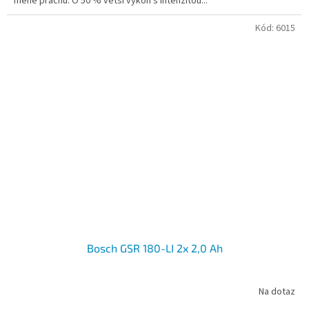
méně prachu. O 50 % větší výkon s intenzitou...
Kód:
6015
Bosch GSR 180-LI 2x 2,0 Ah
Na dotaz