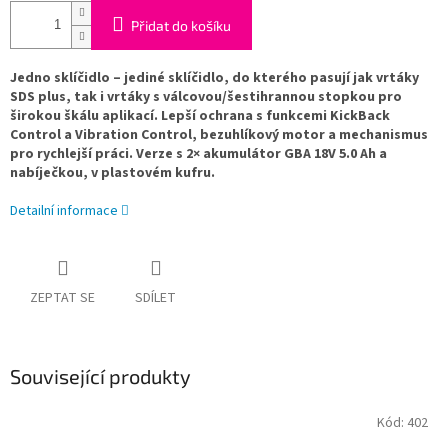
Přidat do košíku
Jedno sklíčidlo – jediné sklíčidlo, do kterého pasují jak vrtáky
SDS plus, tak i vrtáky s válcovou/šestihrannou stopkou pro
širokou škálu aplikací. Lepší ochrana s funkcemi KickBack
Control a Vibration Control, bezuhlíkový motor a mechanismus
pro rychlejší práci. Verze s 2× akumulátor GBA 18V 5.0 Ah a
nabíječkou, v plastovém kufru.
Detailní informace
ZEPTAT SE
SDÍLET
Související produkty
Kód:
402