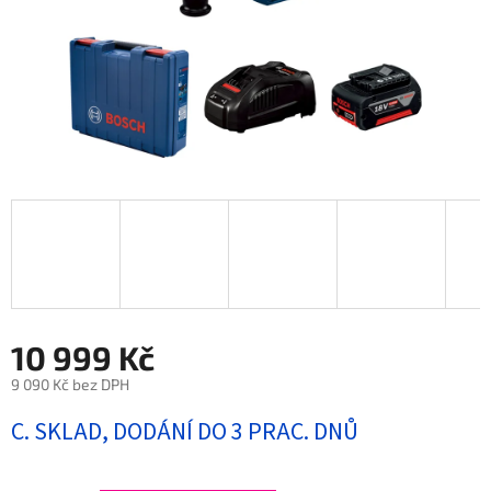
10 999 Kč
9 090 Kč bez DPH
Měrná
C. SKLAD, DODÁNÍ DO 3 PRAC. DNŮ
cena: