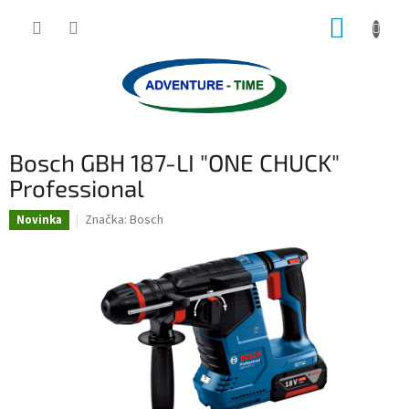
Přejít
NÁKUP
na
obsah
KOŠÍK
Bosch GBH 187-LI "ONE CHUCK"
Professional
Značka:
Bosch
Novinka