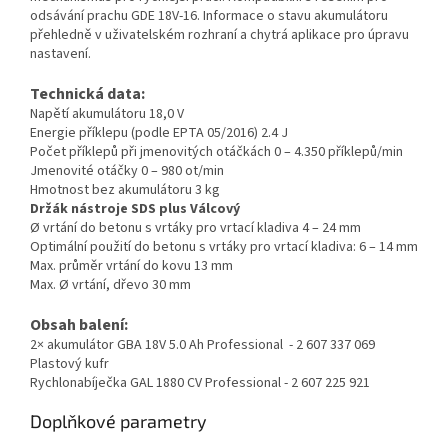
odsávání prachu GDE 18V-16. Informace o stavu akumulátoru
přehledně v uživatelském rozhraní a chytrá aplikace pro úpravu
nastavení.
Technická data:
Napětí akumulátoru 18,0 V
Energie příklepu (podle EPTA 05/2016) 2.4 J
Počet příklepů při jmenovitých otáčkách 0 – 4.350 příklepů/min
Jmenovité otáčky 0 – 980 ot/min
Hmotnost bez akumulátoru 3 kg
Držák nástroje SDS plus Válcový
Ø vrtání do betonu s vrtáky pro vrtací kladiva 4 – 24 mm
Optimální použití do betonu s vrtáky pro vrtací kladiva: 6 – 14 mm
Max. průměr vrtání do kovu 13 mm
Max. Ø vrtání, dřevo 30 mm
Obsah balení:
2× akumulátor GBA 18V 5.0 Ah Professional - 2 607 337 069
Plastový kufr
Rychlonabíječka GAL 1880 CV Professional - 2 607 225 921
Doplňkové parametry