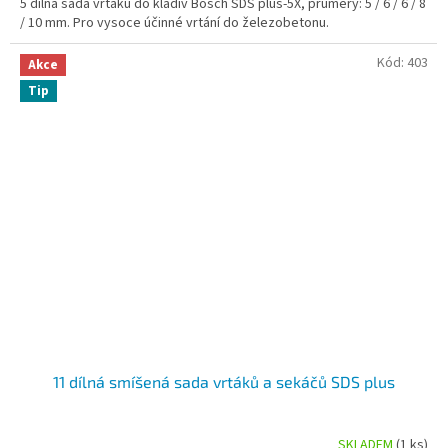
5 dílná sada vrtáků do kladiv Bosch SDS plus-5X, průměry: 5 / 6 / 6 / 8
/ 10 mm. Pro vysoce účinné vrtání do železobetonu.
Kód:
403
Akce
Tip
11 dílná smíšená sada vrtáků a sekáčů SDS plus
SKLADEM
(1 ks)