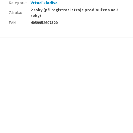
Kategorie
:
Vrtací kladiva
2 roky (při registraci stroje prodloužena na 3
Záruka
:
roky)
EAN
:
4059952607320
Z
á
p
a
t
í