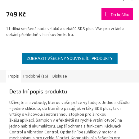
749 Kč
Do košíku
11 dílná smíšená sada vrtáků a sekáčů SDS plus. Vše pro vrtání a
sekání přehledně v hliníkovém kufru.
ZOBRAZIT VŠECHNY SOUVISEJÍCÍ PRODUKTY
Popis
Podobné (16)
Diskuze
Detailní popis produktu
Užívejte si svobody, kterou vaše práce vyžaduje. Jedno sklíčidlo
– jediné sklíčidlo, do kterého pasují jak vrtáky SDS plus, tak i
vrtáky s válcovou/šestihrannou stopkou pro širokou
škálu aplikací. Šampion v efektivitě na rychlé vrtání otvorů na
jedno nabití akumulátoru. Lepší ochrana s funkcemi KickBack
Control a Vibration Control. Optimální bezuhlíkový motor a
mechanismus pro rychlejší práci. Kompatibilní s řešením pro