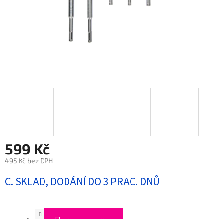
599 Kč
495 Kč bez DPH
Měrná
C. SKLAD, DODÁNÍ DO 3 PRAC. DNŮ
cena: