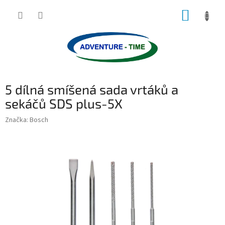
Přejít
NÁKUP
na
obsah
KOŠÍK
5 dílná smíšená sada vrtáků a
sekáčů SDS plus-5X
Značka:
Bosch