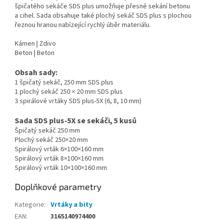
špičatého sekáče SDS plus umožňuje přesné sekání betonu
a cihel. Sada obsahuje také plochý sekáč SDS plus s plochou
řeznou hranou nabízející rychlý úběr materiálu.
Kámen | Zdivo
Beton | Beton
Obsah sady:
1 špičatý sekáč, 250 mm SDS plus
1 plochý sekáč 250 × 20 mm SDS plus
3 spirálové vrtáky SDS plus-5X (6, 8, 10 mm)
Sada SDS plus-5X se sekáči, 5 kusů
Špičatý sekáč 250 mm
Plochý sekáč 250×20 mm
Spirálový vrták 6×100×160 mm
Spirálový vrták 8×100×160 mm
Spirálový vrták 10×100×160 mm
Doplňkové parametry
Kategorie
:
Vrtáky a bity
EAN
:
3165140974400