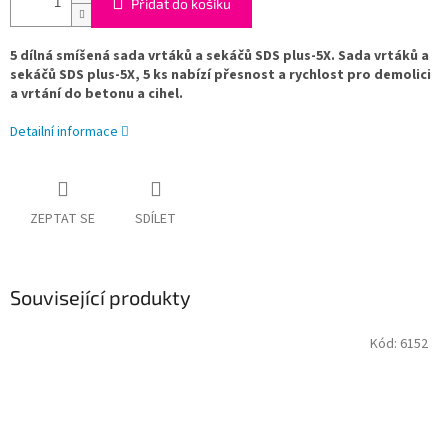
Přidat do košíku
5 dílná smíšená sada vrtáků a sekáčů SDS plus-5X. Sada vrtáků a
sekáčů SDS plus-5X, 5 ks nabízí přesnost a rychlost pro demolici
a vrtání do betonu a cihel.
Detailní informace
ZEPTAT SE
SDÍLET
Související produkty
Kód:
6152