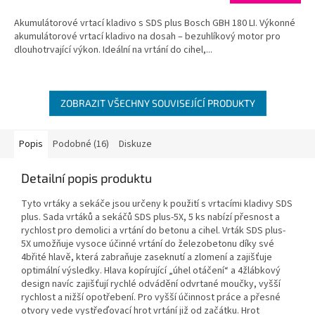
Akumulátorové vrtací kladivo s SDS plus Bosch GBH 180 LI. Výkonné
akumulátorové vrtací kladivo na dosah – bezuhlíkový motor pro
dlouhotrvající výkon. Ideální na vrtání do cihel,...
ZOBRAZIT VŠECHNY SOUVISEJÍCÍ PRODUKTY
Popis
Podobné (16)
Diskuze
Detailní popis produktu
Tyto vrtáky a sekáče jsou určeny k použití s vrtacími kladivy SDS
plus. Sada vrtáků a sekáčů SDS plus-5X, 5 ks nabízí přesnost a
rychlost pro demolici a vrtání do betonu a cihel. Vrták SDS plus-
5X umožňuje vysoce účinné vrtání do železobetonu díky své
4břité hlavě, která zabraňuje zaseknutí a zlomení a zajišťuje
optimální výsledky. Hlava kopírující „úhel otáčení“ a 4žlábkový
design navíc zajišťují rychlé odvádění odvrtané moučky, vyšší
rychlost a nižší opotřebení. Pro vyšší účinnost práce a přesné
otvory vede vystřeďovací hrot vrtání již od začátku. Hrot