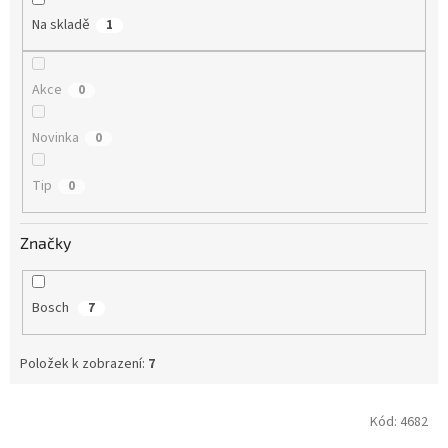
Na skladě
1
Akce
0
Novinka
0
Tip
0
Značky
Bosch
7
Položek k zobrazení:
7
V
Kód:
4682
ý