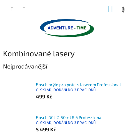
Přejít
NÁKUP
na
obsah
KOŠÍK
Kombinované lasery
Nejprodávanější
Bosch brýle pro práci s laserem Professional
C. SKLAD, DODÁNÍ DO 3 PRAC. DNŮ
499 Kč
Bosch GCL 2-50 + LR 6 Professional
C. SKLAD, DODÁNÍ DO 3 PRAC. DNŮ
5 499 Kč