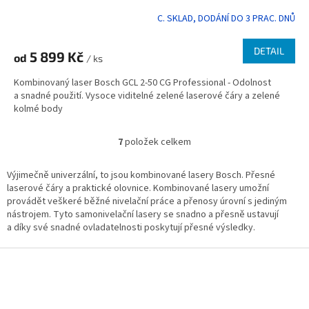
C. SKLAD, DODÁNÍ DO 3 PRAC. DNŮ
DETAIL
5 899 Kč
od
/ ks
Kombinovaný laser Bosch GCL 2-50 CG Professional - Odolnost
a snadné použití. Vysoce viditelné zelené laserové čáry a zelené
kolmé body
7
položek celkem
O
v
l
Výjimečně univerzální, to jsou kombinované lasery Bosch. Přesné
á
laserové čáry a praktické olovnice. Kombinované lasery umožní
d
provádět veškeré běžné nivelační práce a přenosy úrovní s jediným
a
nástrojem. Tyto samonivelační lasery se snadno a přesně ustavují
c
a díky své snadné ovladatelnosti poskytují přesné výsledky.
í
p
Z
r
á
v
p
k
a
y