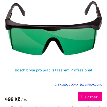
p
i
s
p
r
o
d
u
k
t
ů
Bosch brýle pro práci s laserem Professional
C. SKLAD, DODÁNÍ DO 3 PRAC. DNŮ
Do košíku
499 Kč
/ ks