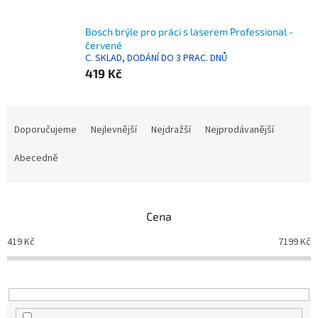
Bosch brýle pro práci s laserem Professional -
červené
C. SKLAD, DODÁNÍ DO 3 PRAC. DNŮ
419 Kč
Ř
a
Doporučujeme
Nejlevnější
Nejdražší
Nejprodávanější
z
e
Abecedně
n
í
p
Cena
r
o
419
Kč
7199
Kč
d
u
k
t
ů