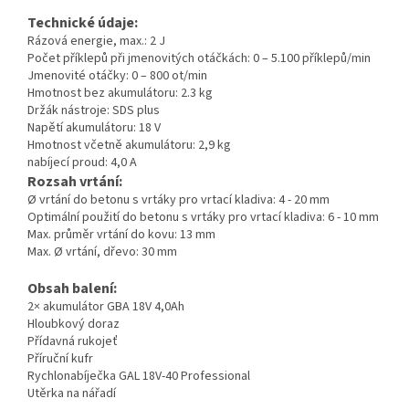
Technické údaje:
Rázová energie, max.: 2 J
Počet příklepů při jmenovitých otáčkách: 0 – 5.100 příklepů/min
Jmenovité otáčky: 0 – 800 ot/min
Hmotnost bez akumulátoru: 2.3 kg
Držák nástroje: SDS plus
Napětí akumulátoru: 18 V
Hmotnost včetně akumulátoru: 2,9 kg
nabíjecí proud: 4,0 A
Rozsah vrtání:
Ø vrtání do betonu s vrtáky pro vrtací kladiva: 4 - 20 mm
Optimální použití do betonu s vrtáky pro vrtací kladiva: 6 - 10 mm
Max. průměr vrtání do kovu: 13 mm
Max. Ø vrtání, dřevo: 30 mm
Obsah balení:
2× akumulátor GBA 18V 4,0Ah
Hloubkový doraz
Přídavná rukojeť
Příruční kufr
Rychlonabíječka GAL 18V-40 Professional
Utěrka na nářadí