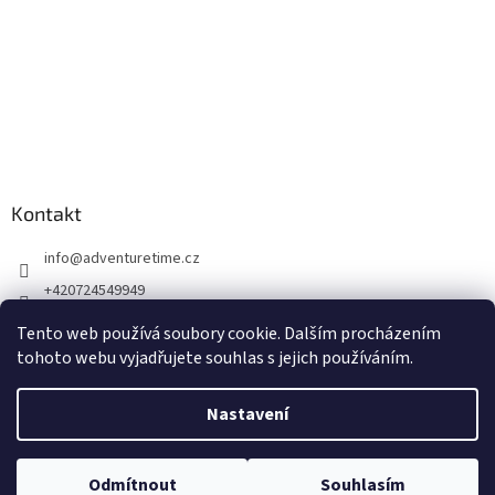
Kontakt
info
@
adventuretime.cz
+420724549949
+420606618099
Tento web používá soubory cookie. Dalším procházením
tohoto webu vyjadřujete souhlas s jejich používáním.
Nastavení
Vytvořil Shoptet
Odmítnout
Souhlasím
Copyright 2026
Dremel-Bosch
. Všechna práva vyhrazena.