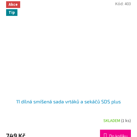
Kód:
403
Akce
Tip
11 dílná smíšená sada vrtáků a sekáčů SDS plus
SKLADEM
(1 ks)
749 Kč
Do košíku