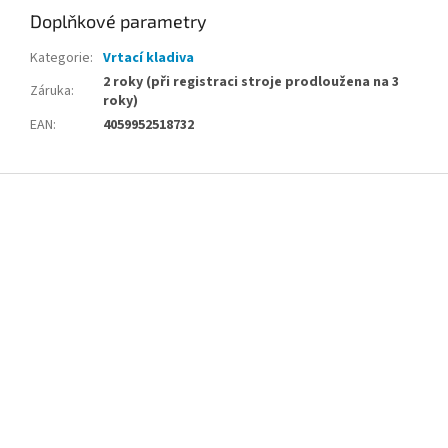
Doplňkové parametry
Kategorie
:
Vrtací kladiva
2 roky (při registraci stroje prodloužena na 3
Záruka
:
roky)
EAN
:
4059952518732
Z
á
p
a
t
í