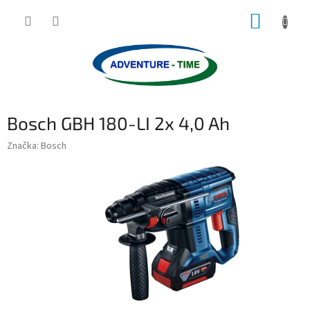
Přejít
NÁKUP
na
obsah
KOŠÍK
Bosch GBH 180-LI 2x 4,0 Ah
Značka:
Bosch