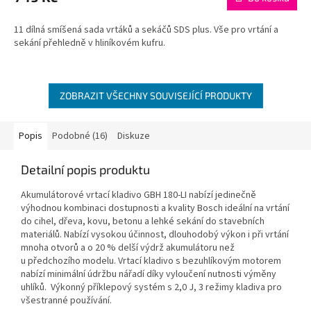
11 dílná smíšená sada vrtáků a sekáčů SDS plus. Vše pro vrtání a
sekání přehledně v hliníkovém kufru.
ZOBRAZIT VŠECHNY SOUVISEJÍCÍ PRODUKTY
Popis
Podobné (16)
Diskuze
Detailní popis produktu
Akumulátorové vrtací kladivo GBH 180-LI nabízí jedinečně
výhodnou kombinaci dostupnosti a kvality Bosch ideální na vrtání
do cihel, dřeva, kovu, betonu a lehké sekání do stavebních
materiálů. Nabízí vysokou účinnost, dlouhodobý výkon i při vrtání
mnoha otvorů a o 20 % delší výdrž akumulátoru než
u předchozího modelu. Vrtací kladivo s bezuhlíkovým motorem
nabízí minimální údržbu nářadí díky vyloučení nutnosti výměny
uhlíků. Výkonný příklepový systém s 2,0 J, 3 režimy kladiva pro
všestranné používání.