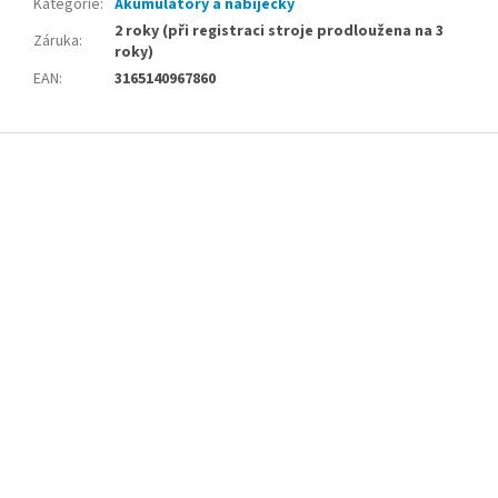
Kategorie
:
Akumulátory a nabíječky
2 roky (při registraci stroje prodloužena na 3
Záruka
:
roky)
EAN
:
3165140967860
Z
á
p
a
t
í