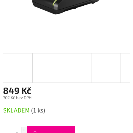
849 Kč
702 Kč bez DPH
Měrná
SKLADEM
(1 ks)
cena: