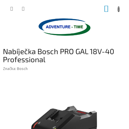
Přejít
NÁKUP
na
obsah
KOŠÍK
P
Nabíječka Bosch PRO GAL 18V-40
o
s
Professional
t
Značka:
Bosch
r
a
n
n
í
p
a
n
e
l