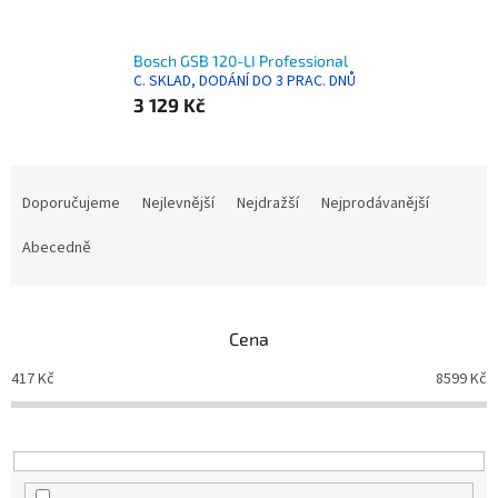
Bosch GSB 120-LI Professional
C. SKLAD, DODÁNÍ DO 3 PRAC. DNŮ
3 129 Kč
Ř
a
Doporučujeme
Nejlevnější
Nejdražší
Nejprodávanější
z
e
Abecedně
n
í
p
Cena
r
o
417
Kč
8599
Kč
d
u
k
t
ů