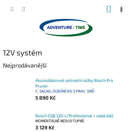
Přejít
NÁKUP
na
obsah
KOŠÍK
12V systém
Nejprodávanější
Akumulátorové zahradní nůžky Bosch Pro
Pruner
C. SKLAD, DODÁNÍ DO 3 PRAC. DNŮ
5 890 Kč
Bosch GSB 120-LI Professional + sada bitů
MOMENTÁLNĚ NEDOSTUPNÉ
3 129 Kč