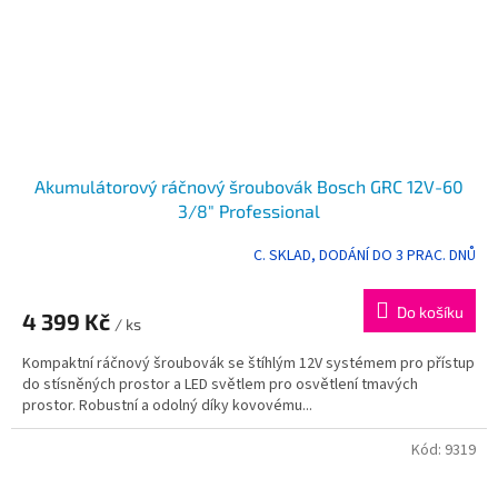
Akumulátorový ráčnový šroubovák Bosch GRC 12V-60
3/8" Professional
C. SKLAD, DODÁNÍ DO 3 PRAC. DNŮ
Do košíku
4 399 Kč
/ ks
Kompaktní ráčnový šroubovák se štíhlým 12V systémem pro přístup
do stísněných prostor a LED světlem pro osvětlení tmavých
prostor. Robustní a odolný díky kovovému...
Kód:
9319