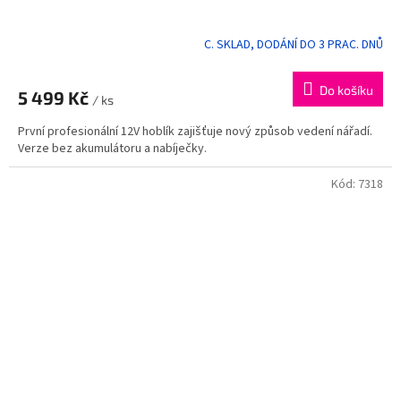
C. SKLAD, DODÁNÍ DO 3 PRAC. DNŮ
Do košíku
5 499 Kč
/ ks
První profesionální 12V hoblík zajišťuje nový způsob vedení nářadí.
Verze bez akumulátoru a nabíječky.
Kód:
7318