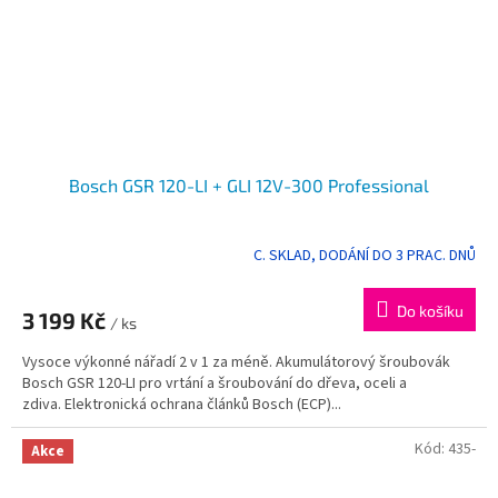
Bosch GSR 120-LI + GLI 12V-300 Professional
C. SKLAD, DODÁNÍ DO 3 PRAC. DNŮ
Do košíku
3 199 Kč
/ ks
Vysoce výkonné nářadí 2 v 1 za méně. Akumulátorový šroubovák
Bosch GSR 120-LI pro vrtání a šroubování do dřeva, oceli a
zdiva. Elektronická ochrana článků Bosch (ECP)...
Kód:
435-
Akce