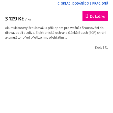
C. SKLAD, DODÁNÍ DO 3 PRAC. DNŮ
Průměrné
hodnocení
produktu
Do košíku
3 129 Kč
je
/ ks
5,0
Akumulátorový šroubovák s příklepem pro vrtání a šroubování do
z
dřeva, oceli a zdiva. Elektronická ochrana článků Bosch (ECP) chrání
5
akumulátor před přetížením, přehřátím....
hvězdiček.
Kód:
371