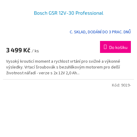
Bosch GSR 12V-30 Professional
C. SKLAD, DODÁNÍ DO 3 PRAC. DNŮ
Do košíku
3 499 Kč
/ ks
Vysoký krouticí moment a rychlost vrtání pro svižné a výkonné
výsledky. Vrtací šroubovák s bezuhlíkovým motorem pro delší
životnost nářadí - verze s 2x 12V 2,0 Ah...
Kód:
9019-