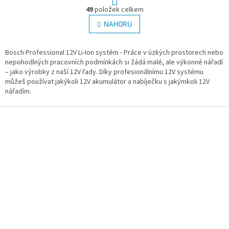
O
r
49
položek celkem
v
á
l
NAHORU
n
á
k
d
o
v
Bosch Professional 12V Li-Ion systém - Práce v úzkých prostorech nebo
a
á
nepohodlných pracovních podmínkách si žádá malé, ale výkonné nářadí
c
n
– jako výrobky z naší 12V řady. Díky profesionálnímu 12V systému
í
í
můžeš používat jakýkoli 12V akumulátor a nabíječku s jakýmkoli 12V
p
nářadím.
r
v
Z
k
y
á
v
p
ý
a
p
t
i
í
s
u