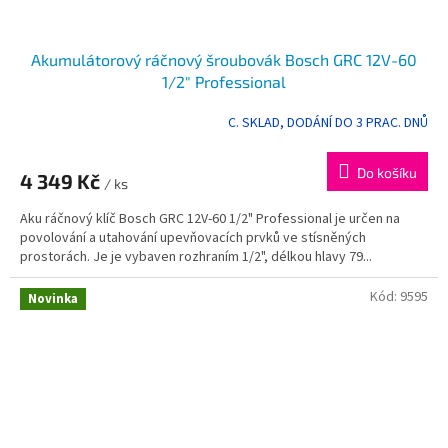
Akumulátorový ráčnový šroubovák Bosch GRC 12V-60
1/2" Professional
C. SKLAD, DODÁNÍ DO 3 PRAC. DNŮ
Do košíku
4 349 Kč
/ ks
Aku ráčnový klíč Bosch GRC 12V-60 1/2" Professional je určen na
povolování a utahování upevňovacích prvků ve stísněných
prostorách. Je je vybaven rozhraním 1/2", délkou hlavy 79...
Kód:
9595
Novinka