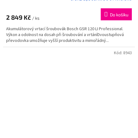
Do košíku
2 849 Kč
/ ks
Akumulátorový vrtací šroubovák Bosch GSR 120 LI Professional.
Výkon a odolnost na dosah při šroubování a vrtáníDvoustupňová
převodovka umožňuje vyšší produktivitu a mimořádný...
Kód:
8943