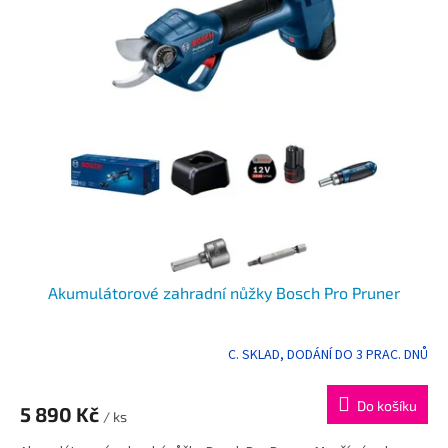
p
i
s
p
r
o
d
u
k
t
ů
Akumulátorové zahradní nůžky Bosch Pro Pruner
C. SKLAD, DODÁNÍ DO 3 PRAC. DNŮ
Do košíku
5 890 Kč
/ ks