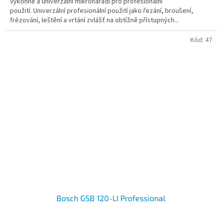
Výkonné a univerzální mikronářadí pro profesionální
použití. Univerzální profesionální použití jako řezání, broušení,
frézování, leštění a vrtání zvlášť na obtížně přístupných...
Kód:
47
Bosch GSB 120-LI Professional