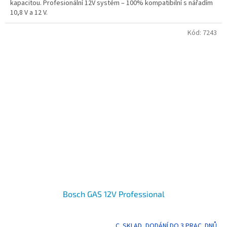
kapacitou. Profesionální 12V systém – 100% kompatibilní s nářadím
10,8 V a 12 V.
Kód:
7243
Bosch GAS 12V Professional
C. SKLAD, DODÁNÍ DO 3 PRAC. DNŮ