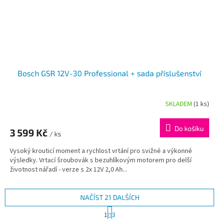
Bosch GSR 12V-30 Professional + sada příslušenství
SKLADEM
(1 ks)
Do košíku
3 599 Kč
/ ks
Vysoký krouticí moment a rychlost vrtání pro svižné a výkonné
výsledky. Vrtací šroubovák s bezuhlíkovým motorem pro delší
životnost nářadí - verze s 2x 12V 2,0 Ah...
NAČÍST 21 DALŠÍCH
S
1
3
t