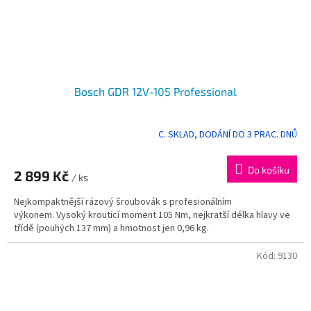
Bosch GDR 12V-105 Professional
C. SKLAD, DODÁNÍ DO 3 PRAC. DNŮ
Do košíku
2 899 Kč
/ ks
Nejkompaktnější rázový šroubovák s profesionálním
výkonem. Vysoký krouticí moment 105 Nm, nejkratší délka hlavy ve
třídě (pouhých 137 mm) a hmotnost jen 0,96 kg.
Kód:
9130