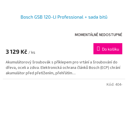
Bosch GSB 120-LI Professional + sada bitů
MOMENTÁLNĚ NEDOSTUPNÉ
Do košíku
3 129 Kč
/ ks
Akumulátorový šroubovák s příklepem pro vrtání a šroubování do
dřeva, oceli a zdiva. Elektronická ochrana článků Bosch (ECP) chrání
akumulátor před přetížením, přehřátím....
Kód:
404-