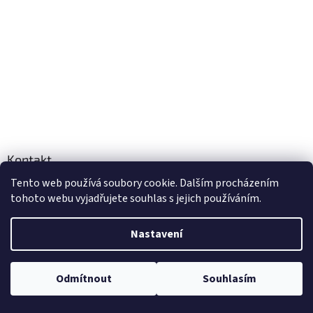
Kontakt
Tento web používá soubory cookie. Dalším procházením
info
@
adventuretime.cz
tohoto webu vyjadřujete souhlas s jejich používáním.
+420724549949
+420606618099
Nastavení
Odmítnout
Souhlasím
Vytvořil Shoptet