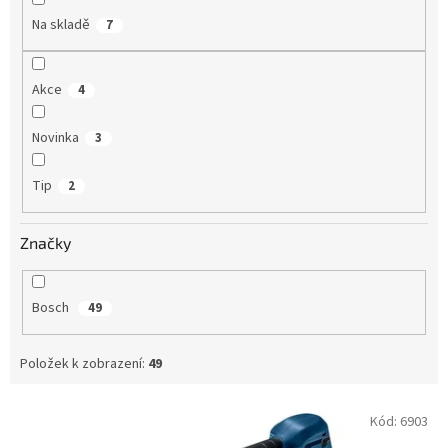
Na skladě
7
Akce
4
Novinka
3
Tip
2
Značky
Bosch
49
Položek k zobrazení:
49
V
Kód:
6903
ý