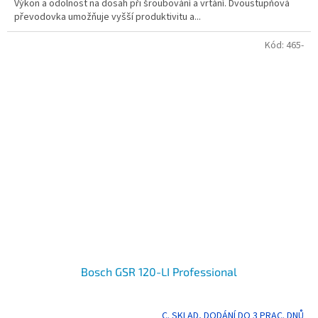
Výkon a odolnost na dosah při šroubování a vrtání. Dvoustupňová
převodovka umožňuje vyšší produktivitu a...
Kód:
465-
Bosch GSR 120-LI Professional
C. SKLAD, DODÁNÍ DO 3 PRAC. DNŮ