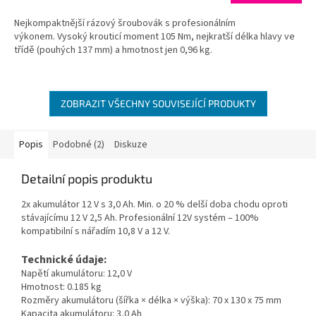
Nejkompaktnější rázový šroubovák s profesionálním
výkonem. Vysoký krouticí moment 105 Nm, nejkratší délka hlavy ve
třídě (pouhých 137 mm) a hmotnost jen 0,96 kg.
ZOBRAZIT VŠECHNY SOUVISEJÍCÍ PRODUKTY
Popis
Podobné (2)
Diskuze
Detailní popis produktu
2x akumulátor 12 V s 3,0 Ah. Min. o 20 % delší doba chodu oproti
stávajícímu 12 V 2,5 Ah. Profesionální 12V systém – 100%
kompatibilní s nářadím 10,8 V a 12 V.
Technické údaje:
Napětí akumulátoru: 12,0 V
Hmotnost: 0.185 kg
Rozměry akumulátoru (šířka × délka × výška): 70 x 130 x 75 mm
Kapacita akumulátoru: 3,0 Ah