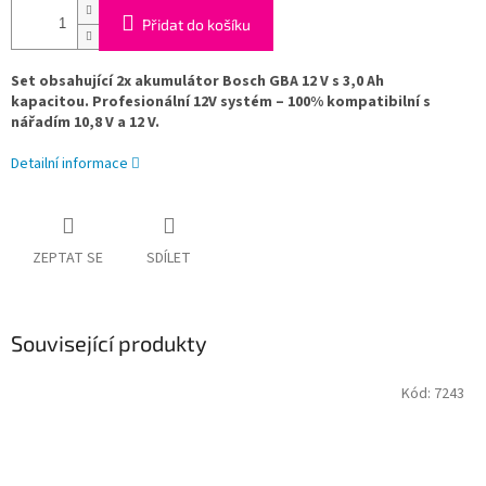
Přidat do košíku
Set obsahující 2x akumulátor Bosch GBA 12 V s 3,0 Ah
kapacitou. Profesionální 12V systém – 100% kompatibilní s
nářadím 10,8 V a 12 V.
Detailní informace
ZEPTAT SE
SDÍLET
Související produkty
Kód:
7243