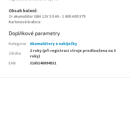
Obsah balení:
2× akumulátor GBA 12V 3.0 Ah - 1 600 A00 X79
Kartonová krabice
Doplňkové parametry
Kategorie
:
Akumulátory a nabíječky
2 roky (při registraci stroje prodloužena na 3
Záruka
:
roky)
EAN
:
3165140894531
Z
á
p
a
t
í