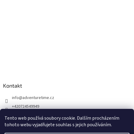
Kontakt
info
@
adventuretime.cz
+420724549949
+420606618099
Tento web používá soubory cookie. Dalším procházením
tohoto webu vyjadřujete souhlas s jejich používáním.