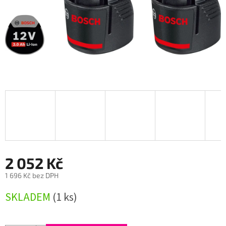
2 052 Kč
1 696 Kč bez DPH
Měrná
SKLADEM
(1 ks)
cena: