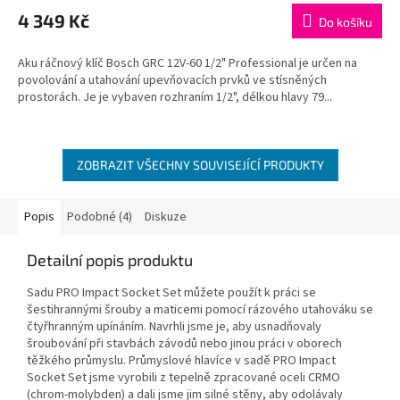
4 349 Kč
Do košíku
Aku ráčnový klíč Bosch GRC 12V-60 1/2" Professional je určen na
povolování a utahování upevňovacích prvků ve stísněných
prostorách. Je je vybaven rozhraním 1/2", délkou hlavy 79...
ZOBRAZIT VŠECHNY SOUVISEJÍCÍ PRODUKTY
Popis
Podobné (4)
Diskuze
Detailní popis produktu
Sadu PRO Impact Socket Set můžete použít k práci se
šestihrannými šrouby a maticemi pomocí rázového utahováku se
čtyřhranným upínáním. Navrhli jsme je, aby usnadňovaly
šroubování při stavbách závodů nebo jinou práci v oborech
těžkého průmyslu. Průmyslové hlavíce v sadě PRO Impact
Socket Set jsme vyrobili z tepelně zpracované oceli CRMO
(chrom-molybden) a dali jsme jim silné stěny, aby odolávaly