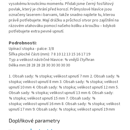
vysokému krouticímu momentu. Přidali jsme černý fosfátový
povlak, který je chrání před korozí. Průmyslové hlavíce jsou
označeny laserem i barvami, takže snadno najdete tu, kterou
právě potřebujete. Mají drážku a průchozí otvor pro zajištění na
rázovém utahováku pomocí našeho kolíku a kroužku – kdykoli
potřebujete extra pevné upnutí.
Podrobnosti:
Upínací stopka - palce: 3/8
Šířka ploché části (mm): 7 8 10 12 13 15 16 17 19
Typ a velikost nástrčné hlavice: ⅜ vnější čtyřhran
Délka mm:28 28 28 28 30 30 30 30 30
1. Obsah sady: ⅜ stopka; velikost upnutí 7 mm 2. Obsah sady: ⅜
stopka; velikost upnutí 8 mm 3. Obsah sady: ⅜ stopka; velikost
upnutí 10 mm 4. Obsah sady: ⅜ stopka; velikost upnutí 12 mm 5.
Obsah sady: ⅜ stopka; velikost upnutí 13 mm 6. Obsah sady:
⅜ stopka; velikost upnutí 15 mm 7. Obsah sady: ⅜
stopka; velikost upnutí 16 mm 8. Obsah sady: ⅜ stopka; velikost
upnutí 17 mm 9. Obsah sady: ⅜ stopka; velikost upnutí 19 mm
Doplňkové parametry