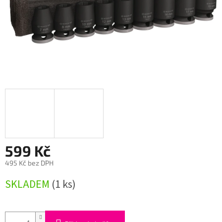
599 Kč
495 Kč bez DPH
Měrná
SKLADEM
(1 ks)
cena: