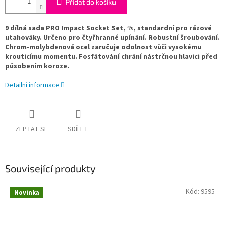
Přidat do košíku
9 dílná sada PRO Impact Socket Set, ⅜, standardní pro rázové
utahováky. Určeno pro čtyřhranné upínání. Robustní šroubování.
Chrom-molybdenová ocel zaručuje odolnost vůči vysokému
krouticímu momentu. Fosfátování chrání nástrčnou hlavici před
působením koroze.
Detailní informace
ZEPTAT SE
SDÍLET
Související produkty
Kód:
9595
Novinka