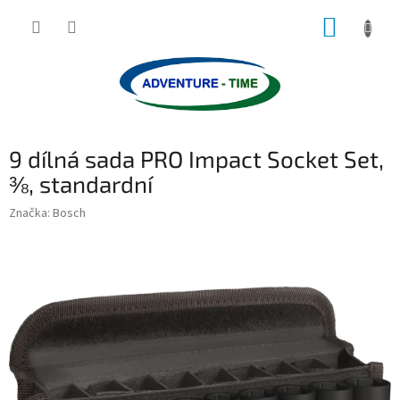
Přejít
NÁKUP
na
obsah
KOŠÍK
9 dílná sada PRO Impact Socket Set,
⅜, standardní
Značka:
Bosch