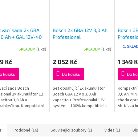
ovací sada 2× GBA
Bosch 2x GBA 12V 3,0 Ah
Bosch GB
,0 Ah + GAL 12V-40
Professional
Professi
C. SKLA
SKLADEM
(1 ks)
SKLADEM
(1 ks)
9 Kč
2 052 Kč
1 349 K
o košíku
Do košíku
Do ko
vací sada Bosch
Set obsahující 2x akumulátor
Kompaktní 
sional 2× akumulátor 12
Bosch GBA 12 V s 3,0 Ah
3,0 Ah. Min
pacitou 3,0 Ah a
kapacitou. Profesionální 12V
chodu oprot
nabíječkou. Kompatibilní
systém – 100% kompatibilní s
Ah. Nízká 
kerým 12V nářadím
nářadím 10,8 V a 12 V.
příjemnější
Professional
použití nad.
sionální 12V systém).
s
Podobné (16)
Související soubory (1)
Videa (1)
Di