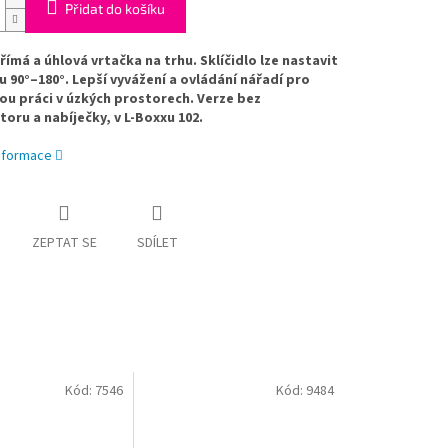
Přidat do košíku
římá a úhlová vrtačka na trhu. Sklíčidlo lze nastavit
u 90°–180°. Lepší vyvážení a ovládání nářadí pro
u práci v úzkých prostorech. Verze bez
oru a nabíječky, v L-Boxxu 102.
informace
ZEPTAT SE
SDÍLET
Kód:
7546
Kód:
9484