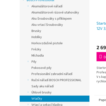
Bosch Professional
Akumulátorové nářadí
Akumulátorové rázové utahováky
Aku šroubováky s příklepem
Start
Aku vrtací šroubováky
12V 3
Brusky
Hoblíky
Horkovzdušné pistole
2 69
Frézky
Míchadla
D
Pily
Starto
Pokosové pily
Profes
Profesionální zahradní nářadí
V s ka
Ruční nářadí BOSCH PROFESSIONAL
rychlo
se veš
Sady aku nářadí
Bosch 
Úhlové brusky
(profe
Vrtačky
Popi
Vrtací a sekací kladiva