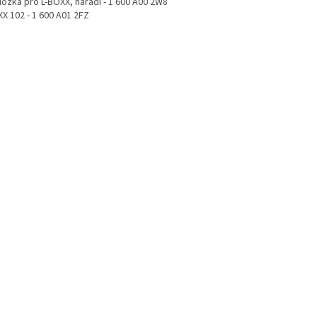
ložka pro L-BOXX, nářadí - 1 600 A00 2W8
XX 102 - 1 600 A01 2FZ