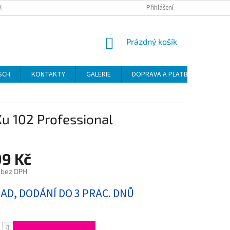
VAT
Přihlášení
NÁKUPNÍ
Prázdný košík
KOŠÍK
SCH
KONTAKTY
GALERIE
DOPRAVA A PLATBA
NÁVO
u 102 Professional
99 Kč
 bez DPH
LAD, DODÁNÍ DO 3 PRAC. DNŮ