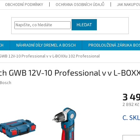
OBCHODNÍ PODMÍNKY
OCHRANA OSOBNÍCH ÚDAJŮ
JAK NAKUPO
HLEDAT
CH
NÁHRADNÍ DÍLY DREMEL A BOSCH
PRODLOUŽENÁ ZÁRUKA BO
WB 12V-10 Professional v v L-BOXXu 102 Professional
h GWB 12V-10 Professional v v L-BOXX
Bosch
3 4
2 892 Kč
Měrná
C. SK
cena: