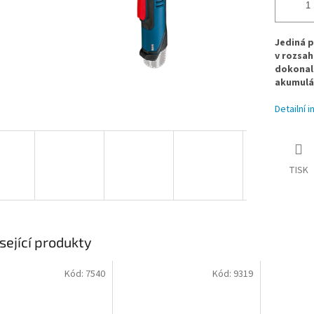
Jediná p
v rozsah
dokonalo
akumulát
Detailní 
TISK
sející produkty
Kód:
7540
Kód:
9319