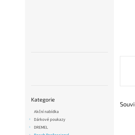
n
e
l
Přeskočit
Kategorie
kategorie
Souvi
Akční nabídka
Dárkové poukazy
DREMEL