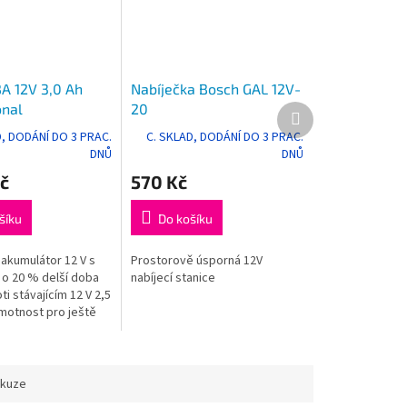
A 12V 3,0 Ah
Nabíječka Bosch GAL 12V-
onal
20
Další
produkt
D, DODÁNÍ DO 3 PRAC.
C. SKLAD, DODÁNÍ DO 3 PRAC.
DNŮ
DNŮ
č
570 Kč
šíku
Do košíku
akumulátor 12 V s
Prostorově úsporná 12V
. o 20 % delší doba
nabíjecí stanice
i stávajícím 12 V 2,5
hmotnost pro ještě
 práci zejména při
..
skuze