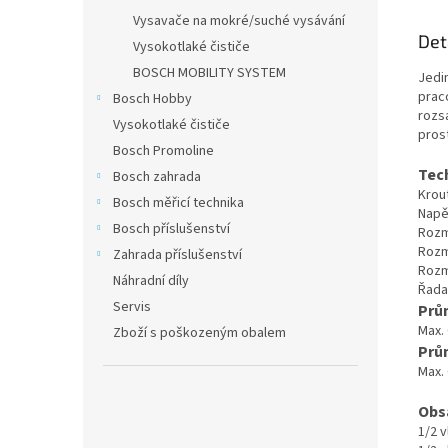
Vysavače na mokré/suché vysávání
Det
Vysokotlaké čističe
BOSCH MOBILITY SYSTEM
Jedin
praco
Bosch Hobby
rozs
Vysokotlaké čističe
pros
Bosch Promoline
Tec
Bosch zahrada
Krou
Bosch měřicí technika
Napě
Bosch příslušenství
Rozm
Rozm
Zahrada příslušenství
Rozm
Náhradní díly
Řada
Servis
Prům
Max.
Zboží s poškozeným obalem
Prů
Max.
Obs
1/2 v