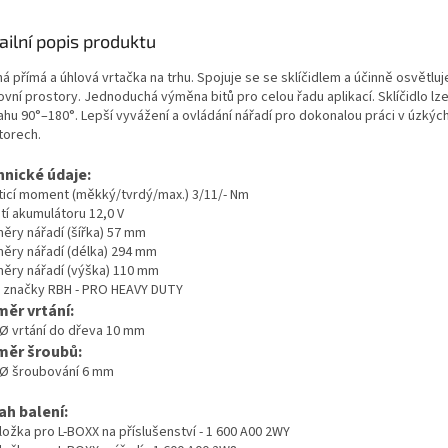
ailní popis produktu
á přímá a úhlová vrtačka na trhu. Spojuje se se sklíčidlem a účinně osvětlu
vní prostory. Jednoduchá výměna bitů pro celou řadu aplikací. Sklíčidlo lze
ahu 90°–180°. Lepší vyvážení a ovládání nářadí pro dokonalou práci v úzkýc
torech.
hnické údaje:
ticí moment (měkký/tvrdý/max.) 3/11/- Nm
tí akumulátoru 12,0 V
ěry nářadí (šířka) 57 mm
ěry nářadí (délka) 294 mm
ěry nářadí (výška) 110 mm
 značky RBH - PRO HEAVY DUTY
ěr vrtání:
 Ø vrtání do dřeva 10 mm
měr šroubů:
 Ø šroubování 6 mm
ah balení:
ložka pro L-BOXX na příslušenství - 1 600 A00 2WY