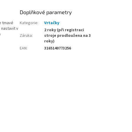
Doplňkové parametry
je tmavé
Kategorie
:
Vrtačky
 nastavit v
2 roky (při registraci
h
Záruka
:
stroje prodloužena na 3
roky)
EAN
:
3165140773256