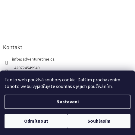
Kontakt
info
@
adventuretime.cz
+420724549949
+420606618099
Tento web používá soubory cookie. Dalším procházením
tohoto webu vyjadřujete souhlas s jejich používáním.
Nastavení
Vytvořil Shoptet
Odmítnout
Souhlasím
Copyright 2026
Dremel-Bosch
. Všechna práva vyhrazena.