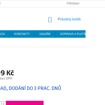
VAT
Přihlášení
NÁKUPNÍ
Prázdný košík
KOŠÍK
SCH
KONTAKTY
GALERIE
DOPRAVA A PLATBA
NÁVO
99 Kč
 bez DPH
LAD, DODÁNÍ DO 3 PRAC. DNŮ