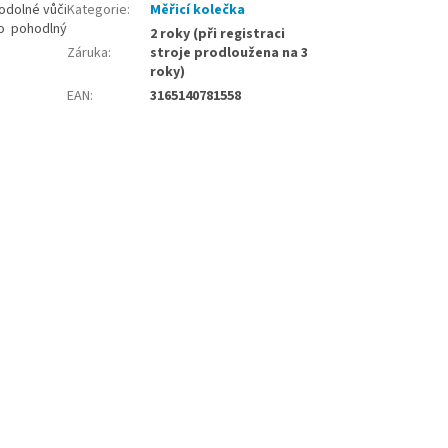
 odolné vůči
Kategorie
:
Měřicí kolečka
ro pohodlný
2 roky (při registraci
Záruka
:
stroje prodloužena na 3
roky)
EAN
:
3165140781558