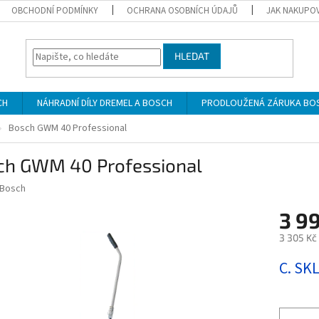
OBCHODNÍ PODMÍNKY
OCHRANA OSOBNÍCH ÚDAJŮ
JAK NAKUPO
HLEDAT
CH
NÁHRADNÍ DÍLY DREMEL A BOSCH
PRODLOUŽENÁ ZÁRUKA BO
Bosch GWM 40 Professional
ch GWM 40 Professional
Bosch
3 9
3 305 Kč
Měrná
C. SK
cena: