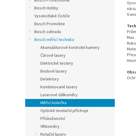
Bosch Professional
Vysok
Bosch Hobby
nára
trans
Vysokotlaké čističe
Bosch Promoline
Tech
Prům
Bosch zahrada
Max.
Bosch měřicí technika
Ruko
Akumulátorové kontrolní kamery
Mater
Přes
Čárové lasery
Hmot
Elektrické testery
Bodové lasery
Obsa
Ochr
Detektory
Kombinované lasery
Laserové dálkoměry
Měřicí kolečka
Optické nivelační přístroje
Přískušenství
Vlhkoměry
Rotační lasery