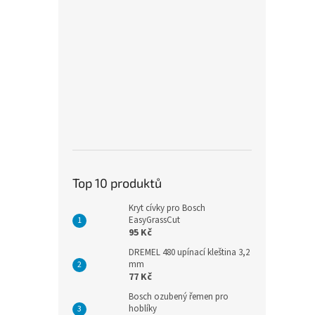
Top 10 produktů
Kryt cívky pro Bosch
EasyGrassCut
95 Kč
DREMEL 480 upínací kleština 3,2
mm
77 Kč
Bosch ozubený řemen pro
hoblíky