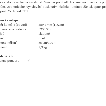
á stabilita a dlouhá životnost. 6místné počitadlo lze snadno odečítat a je
zům. Jednoduché vynulování stisknutím tlačítka. Jednoduše sklopné p
port. Certifikát PTB
nické údaje
ěr kolečka (obvod)
389,1 mm (1,22 m)
 naměřená hodnota
9999.99 m
jeť
sklopné
iál
ocel
nost měření
±5 cm/100 m
nost
3,3 kg
h balení
anné pouzdro
✓