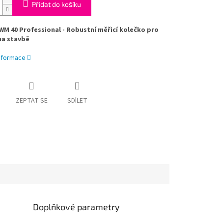
Přidat do košíku
M 40 Professional - Robustní měřicí kolečko pro
na stavbě
informace
ZEPTAT SE
SDÍLET
Doplňkové parametry