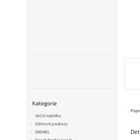
n
e
l
Přeskočit
Kategorie
kategorie
Popi
Akční nabídka
Dárkové poukazy
Det
DREMEL