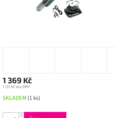
1 369 Kč
1 131 Kč bez DPH
Měrná
SKLADEM
(1 ks)
cena: