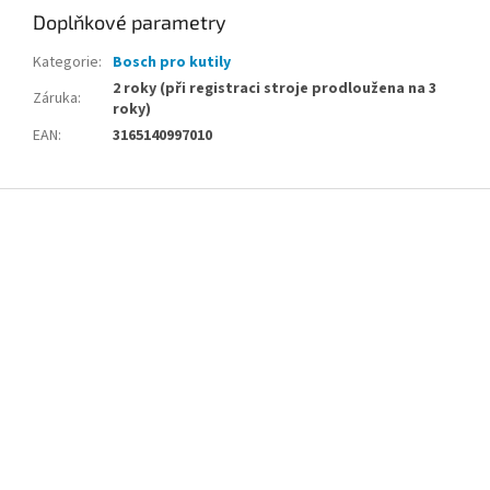
Doplňkové parametry
Kategorie
:
Bosch pro kutily
2 roky (při registraci stroje prodloužena na 3
Záruka
:
roky)
EAN
:
3165140997010
Z
á
p
a
t
í