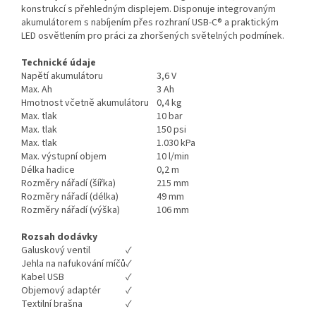
konstrukcí s přehledným displejem. Disponuje integrovaným
akumulátorem s nabíjením přes rozhraní USB-C® a praktickým
LED osvětlením pro práci za zhoršených světelných podmínek.
Technické údaje
Napětí akumulátoru
3,6 V
Max. Ah
3 Ah
Hmotnost včetně akumulátoru
0,4 kg
Max. tlak
10 bar
Max. tlak
150 psi
Max. tlak
1.030 kPa
Max. výstupní objem
10 l/min
Délka hadice
0,2 m
Rozměry nářadí (šířka)
215 mm
Rozměry nářadí (délka)
49 mm
Rozměry nářadí (výška)
106 mm
Rozsah dodávky
Galuskový ventil
✓
Jehla na nafukování míčů
✓
Kabel USB
✓
Objemový adaptér
✓
Textilní brašna
✓