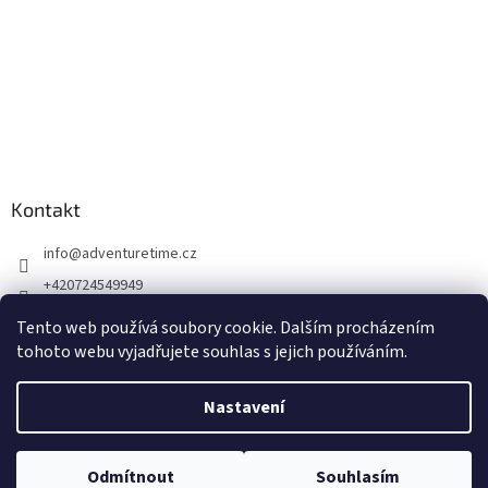
Kontakt
info
@
adventuretime.cz
+420724549949
+420606618099
Tento web používá soubory cookie. Dalším procházením
tohoto webu vyjadřujete souhlas s jejich používáním.
Nastavení
Vytvořil Shoptet
Odmítnout
Souhlasím
Copyright 2026
Dremel-Bosch
. Všechna práva vyhrazena.