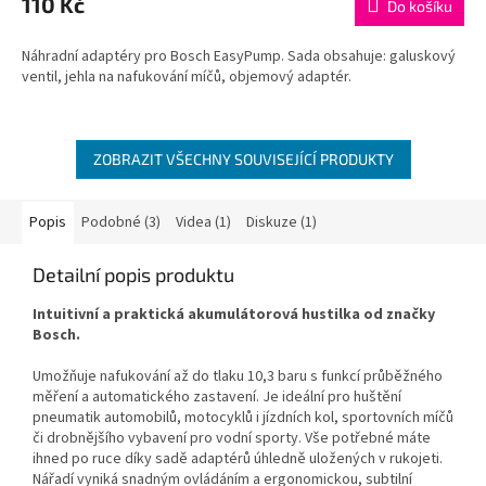
110 Kč
Do košíku
Náhradní adaptéry pro Bosch EasyPump. Sada obsahuje: galuskový
ventil, jehla na nafukování míčů, objemový adaptér.
ZOBRAZIT VŠECHNY SOUVISEJÍCÍ PRODUKTY
Popis
Podobné (3)
Videa (1)
Diskuze (1)
Detailní popis produktu
Intuitivní a praktická akumulátorová hustilka od značky
Bosch.
Umožňuje nafukování až do tlaku 10,3 baru s funkcí průběžného
měření a automatického zastavení. Je ideální pro huštění
pneumatik automobilů, motocyklů i jízdních kol, sportovních míčů
či drobnějšího vybavení pro vodní sporty. Vše potřebné máte
ihned po ruce díky sadě adaptérů úhledně uložených v rukojeti.
Nářadí vyniká snadným ovládáním a ergonomickou, subtilní