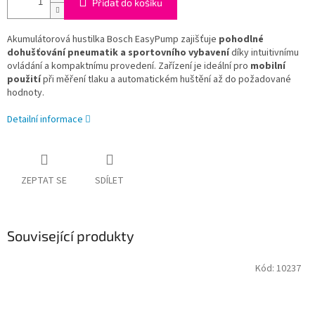
Přidat do košíku
Akumulátorová hustilka Bosch EasyPump zajišťuje
pohodlné
dohušťování pneumatik a sportovního vybavení
díky intuitivnímu
ovládání a kompaktnímu provedení. Zařízení je ideální pro
mobilní
použití
při měření tlaku a automatickém huštění až do požadované
hodnoty.
Detailní informace
ZEPTAT SE
SDÍLET
Související produkty
Kód:
10237