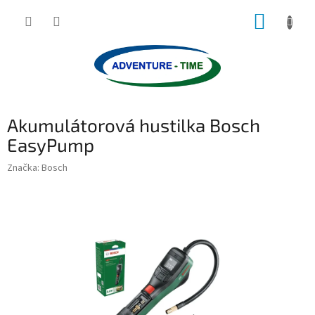
Přejít
NÁKUP
na
obsah
KOŠÍK
Akumulátorová hustilka Bosch
EasyPump
Značka:
Bosch