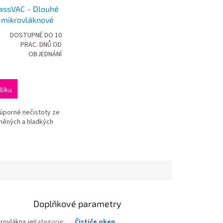
assVAC ‒ Dlouhé
 mikrovláknové
DOSTUPNÉ DO 10
PRAC. DNŮ OD
OBJEDNÁNÍ
šíku
 úporné nečistoty ze
něných a hladkých
Doplňkové parametry
rovlákna je
Kategorie
:
Čističe oken