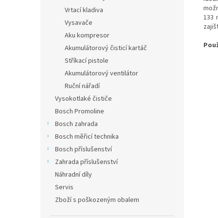
možn
Vrtací kladiva
133 
Vysavače
zaji
Aku kompresor
Použ
Akumulátorový čisticí kartáč
Stříkací pistole
Akumulátorový ventilátor
Ruční nářadí
Vysokotlaké čističe
Bosch Promoline
Bosch zahrada
Bosch měřicí technika
Bosch příslušenství
Zahrada příslušenství
Náhradní díly
Servis
Zboží s poškozeným obalem