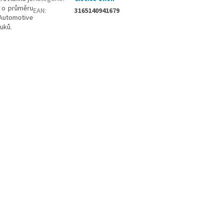
e o průměru
EAN
:
3165140941679
 Automotive
uků.