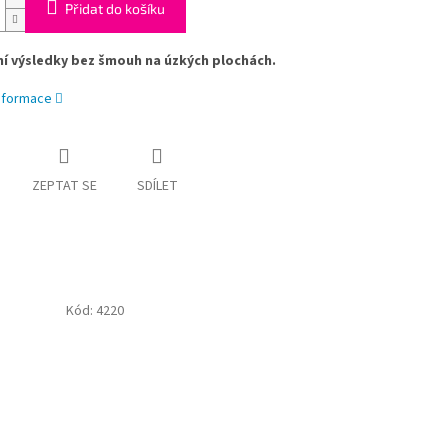
Přidat do košíku
í výsledky bez šmouh na úzkých plochách.
informace
ZEPTAT SE
SDÍLET
Kód:
4220