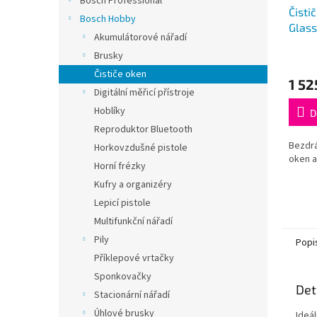
Bosch Professional
Čisti
Bosch Hobby
Glas
Akumulátorové nářadí
Brusky
Průmě
hodno
Čističe oken
1 52
produ
Digitální měřicí přístroje
je
Hoblíky
4,5
D
z
Reproduktor Bluetooth
5
Bezdrá
Horkovzdušné pistole
hvězdi
oken a
Horní frézky
Kufry a organizéry
Lepicí pistole
Multifunkční nářadí
Pily
Popi
Příklepové vrtačky
Sponkovačky
Det
Stacionární nářadí
Úhlové brusky
Ideá