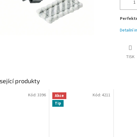
Perfektn
Detailní 
TISK
sející produkty
Kód:
3396
Kód:
4211
Akce
Tip