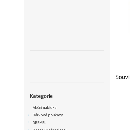
n
e
l
Souvi
Přeskočit
Kategorie
kategorie
Akční nabídka
Dárkové poukazy
DREMEL