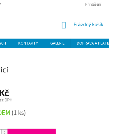
VAT
Přihlášení
NÁKUPNÍ
Prázdný košík
KOŠÍK
SCH
KONTAKTY
GALERIE
DOPRAVA A PLATBA
NÁVO
icí
 Kč
ez DPH
DEM
(1 ks)