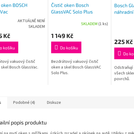
č oken BOSCH
Čistič oken Bosch
Bosch Gl
sVac
GlassVAC Solo Plus
náhradní
utěrky
AKTUÁLNĚ NENÍ
SKLADEM
(1 ks)
rné
Průměrné
SKLADEM
Průměrné
cení
hodnocení
hodnocení
5 Kč
1 149 Kč
ktu
produktu
produktu
225 Kč
je
je
5,0
o košíku
Do košíku
5,0
z
Do ko
z
5
tový vakuový čistič
Bezdrátový vakuový čistič
5
ček.
hvězdiček.
 skel Bosch GlassVac.
oken a skel Bosch GlassVAC
hvězdiček.
Odstraňují
Solo Plus.
všech skle
povrchů.
s
Podobné (4)
Diskuze
ailní popis produktu
lní na mytí oken s mřížkami, úzkých zrcadel a okýnek na autě. Utěrku z mik