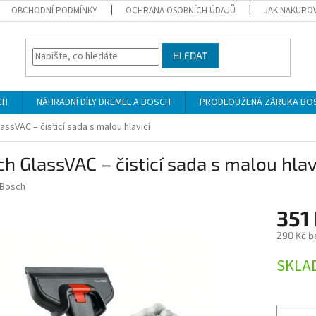
OBCHODNÍ PODMÍNKY
OCHRANA OSOBNÍCH ÚDAJŮ
JAK NAKUPO
HLEDAT
CH
NÁHRADNÍ DÍLY DREMEL A BOSCH
PRODLOUŽENÁ ZÁRUKA BO
assVAC – čisticí sada s malou hlavicí
h GlassVAC – čisticí sada s malou hlav
Bosch
351
290 Kč b
Měrná
SKLA
cena: