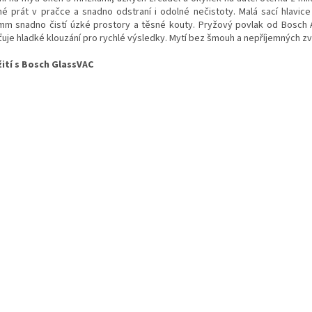
é prát v pračce a snadno odstraní i odolné nečistoty. Malá sací hlavic
mm snadno čistí úzké prostory a těsné kouty. Pryžový povlak od Bosch
šťuje hladké klouzání pro rychlé výsledky. Mytí bez šmouh a nepříjemných zv
ití s Bosch GlassVAC