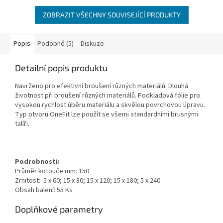
ZOBRAZIT VŠECHNY SOUVISEJÍCÍ PRODUKTY
Popis
Podobné (5)
Diskuze
Detailní popis produktu
Navrženo pro efektivní broušení různých materiálů. Dlouhá
životnost při broušení různých materiálů. Podkladová fólie pro
vysokou rychlost úběru materiálu a skvělou povrchovou úpravu.
Typ otvoru OneFit lze použít se všemi standardními brusnými
talíři.
Podrobnosti:
Průměr kotouče mm: 150
Zrnitost: 5 x 60; 15 x 80; 15 x 120; 15 x 180; 5 x 240
Obsah balení: 55 Ks
Doplňkové parametry