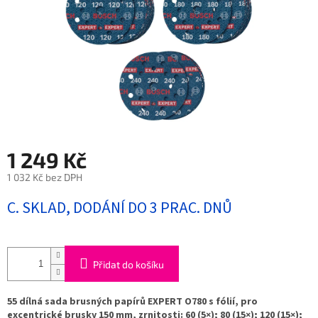
1 249 Kč
1 032 Kč bez DPH
Měrná
C. SKLAD, DODÁNÍ DO 3 PRAC. DNŮ
cena:
Přidat do košíku
55 dílná sada brusných papírů EXPERT O780 s fólií, pro
excentrické brusky 150 mm, zrnitosti: 60 (5×); 80 (15×); 120 (15×);