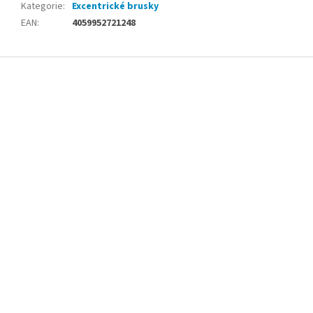
Kategorie
:
Excentrické brusky
EAN
:
4059952721248
Z
á
p
a
t
í