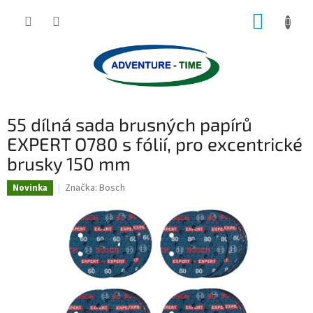
Přejít
NÁKUP
na
obsah
KOŠÍK
55 dílná sada brusných papírů
EXPERT O780 s fólií, pro excentrické
brusky 150 mm
Značka:
Bosch
Novinka