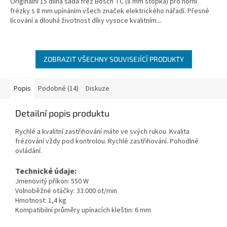
Originální 15 dílná sada fréz Bosch TC (8 mm stopka) pro horní
5
frézky s 8 mm upínáním všech značek elektrického nářadí. Přesné
hvězdiček.
lícování a dlouhá životnost díky vysoce kvalitním...
ZOBRAZIT VŠECHNY SOUVISEJÍCÍ PRODUKTY
Popis
Podobné (14)
Diskuze
Detailní popis produktu
Rychlé a kvalitní zastřihování máte ve svých rukou. Kvalita
frézování vždy pod kontrolou. Rychlé zastřihování. Pohodlné
ovládání.
Technické údaje:
Jmenovitý příkon: 550 W
Volnoběžné otáčky: 33.000 ot/min
Hmotnost: 1,4 kg
Kompatibilní průměry upínacích kleštin: 6 mm