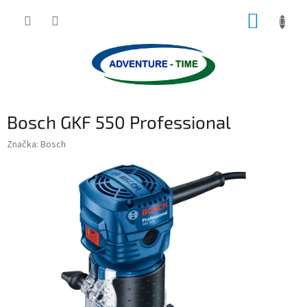
Přejít
NÁKUP
na
obsah
KOŠÍK
Bosch GKF 550 Professional
Značka:
Bosch