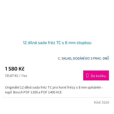
12 dílná sada fréz TC s 8 mm stopkou
C. SKLAD, DODÁNÍ DO 3 PRAC. DNŮ
Průměrné
hodnocení
1 580 Kč
produktu
je
Měrná
131,67 Kč / 1 ks
Do košíku
5,0
cena:
z
Originální 12 dílná sada fréz TC pro horní frézy s 8 mm upínáním -
5
např. Bosch POF 1200 a POF 1400 ACE
hvězdiček.
Kód:
3216