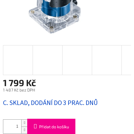
1 799 Kč
1 487 Kč bez DPH
Měrná
C. SKLAD, DODÁNÍ DO 3 PRAC. DNŮ
cena:
Přidat do košíku