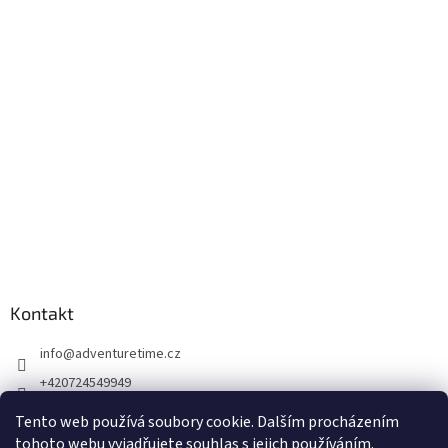
Kontakt
info
@
adventuretime.cz
+420724549949
+420606618099
Tento web používá soubory cookie. Dalším procházením
tohoto webu vyjadřujete souhlas s jejich používáním.