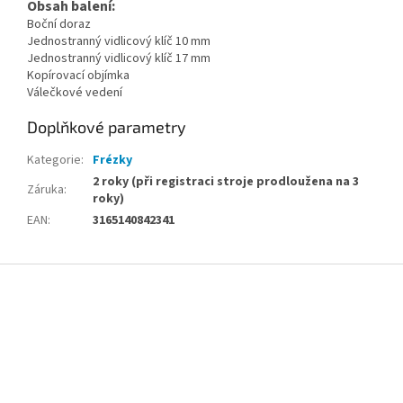
Obsah balení:
Boční doraz
Jednostranný vidlicový klíč 10 mm
Jednostranný vidlicový klíč 17 mm
Kopírovací objímka
Válečkové vedení
Doplňkové parametry
Kategorie
:
Frézky
2 roky (při registraci stroje prodloužena na 3
Záruka
:
roky)
EAN
:
3165140842341
Z
á
p
a
t
í