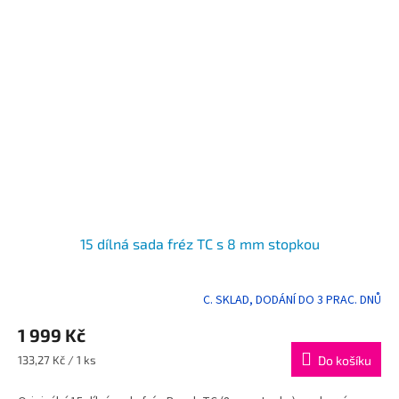
15 dílná sada fréz TC s 8 mm stopkou
C. SKLAD, DODÁNÍ DO 3 PRAC. DNŮ
Průměrné
hodnocení
1 999 Kč
produktu
je
Měrná
133,27 Kč / 1 ks
Do košíku
5,0
cena:
z