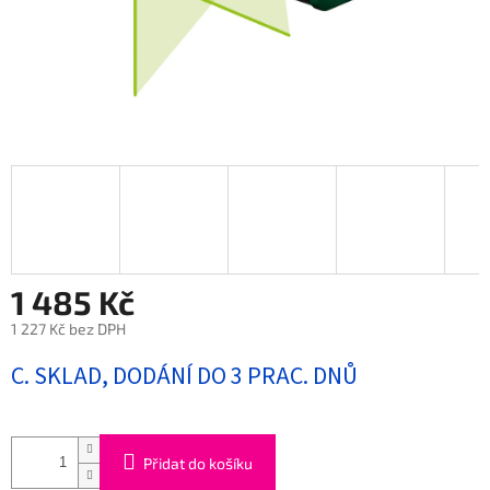
1 485 Kč
1 227 Kč bez DPH
Měrná
C. SKLAD, DODÁNÍ DO 3 PRAC. DNŮ
cena:
Přidat do košíku