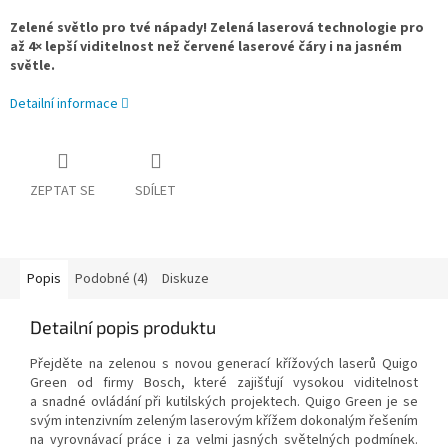
Zelené světlo pro tvé nápady! Zelená laserová technologie pro
až 4× lepší viditelnost než červené laserové čáry i na jasném
světle.
Detailní informace
ZEPTAT SE
SDÍLET
Popis
Podobné (4)
Diskuze
Detailní popis produktu
Přejděte na zelenou s novou generací křížových laserů Quigo
Green od firmy Bosch, které zajišťují vysokou viditelnost
a snadné ovládání při kutilských projektech. Quigo Green je se
svým intenzivním zeleným laserovým křížem dokonalým řešením
na vyrovnávací práce i za velmi jasných světelných podmínek.