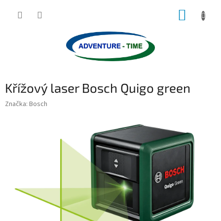
Přejít
NÁKUP
na
obsah
KOŠÍK
Křížový laser Bosch Quigo green
Značka:
Bosch