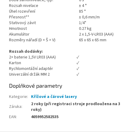
Doba samonivelace, typ.
6 s
Rozsah nivelace
± 4 °
Úhel rozevření
85 °
Přesnost**
± 0,6 mm/m
Stativový závit
1/4"
Hmotnost
0.27 kg
Akumulátor
2 x 1,5-V-LR03 (AAA)
Rozměry nářadí (D × Š × V)
65 x 65 x 65 mm
Rozsah dodávky:
2× baterie 1,5V LR03 (AAA)
✓
Karton
✓
Rychlomontážní adaptér
✓
Univerzální držák MM 2
✓
Doplňkové parametry
Kategorie
:
Křížové a čárové lasery
2 roky (při registraci stroje prodloužena na 3
Záruka
:
roky)
EAN
:
4059952582535
Z