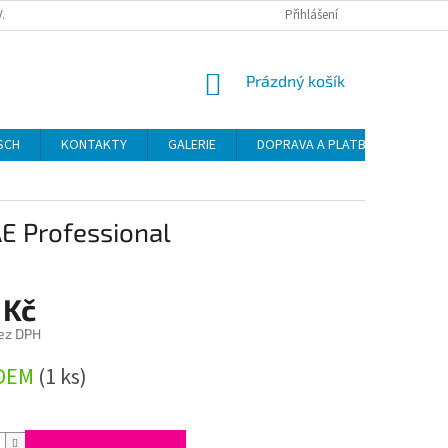
VAT
Přihlášení
NÁKUPNÍ
Prázdný košík
KOŠÍK
SCH
KONTAKTY
GALERIE
DOPRAVA A PLATBA
NÁVO
AE Professional
 Kč
ez DPH
DEM
(1 ks)