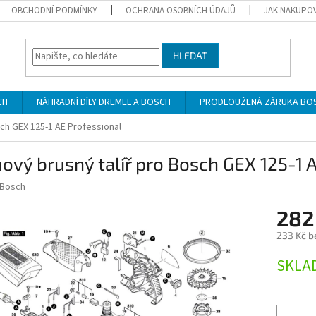
OBCHODNÍ PODMÍNKY
OCHRANA OSOBNÍCH ÚDAJŮ
JAK NAKUPO
HLEDAT
CH
NÁHRADNÍ DÍLY DREMEL A BOSCH
PRODLOUŽENÁ ZÁRUKA BO
ch GEX 125-1 AE Professional
vý brusný talíř pro Bosch GEX 125-1 
Bosch
282
233 Kč b
Měrná
SKLA
cena: