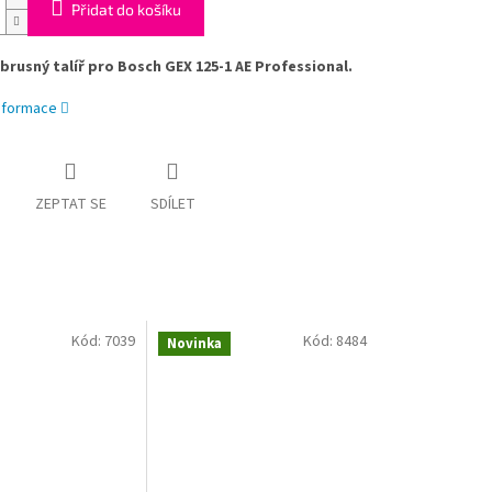
Přidat do košíku
rusný talíř pro Bosch GEX 125-1 AE Professional.
informace
ZEPTAT SE
SDÍLET
Kód:
7039
Kód:
8484
Novinka