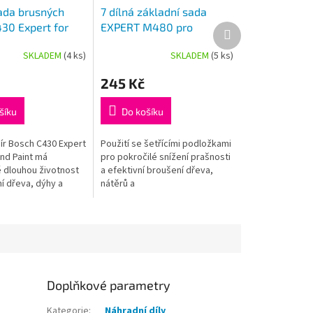
sada brusných
7 dílná základní sada
430 Expert for
EXPERT M480 pro
Další
produkt
 Paint, 125 mm,
excentrické brusky 125
SKLADEM
(4 ks)
SKLADEM
(5 ks)
40
mm
245 Kč
šíku
Do košíku
ír Bosch C430 Expert
Použití se šetřícími podložkami
nd Paint má
pro pokročilé snížení prašnosti
dlouhou životnost
a efektivní broušení dřeva,
í dřeva, dýhy a
nátěrů a
ovrchů. Zrnitost 40,
sádrokartonu. Otevřená
rické brusky 125
síťovitá struktura se stará
o odvod odsávaného...
Doplňkové parametry
Kategorie
:
Náhradní díly