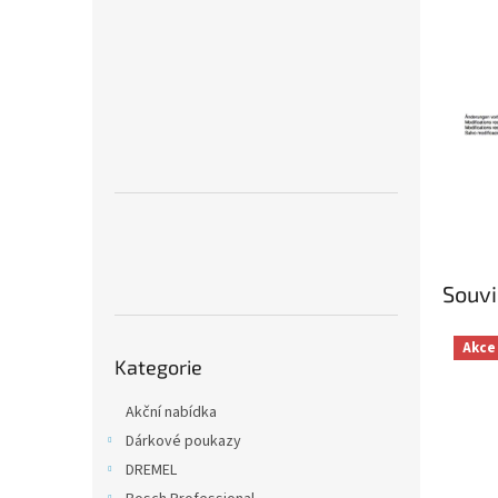
n
e
l
Souvi
Přeskočit
Akce
Kategorie
kategorie
Akční nabídka
Dárkové poukazy
DREMEL