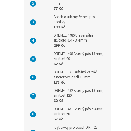
mm
77 Kč
Bosch ozubený řemen pro
hoblíky
199 Kč
DREMEL 4486 Univerzální
sklíčidlo 0,4 - 3,4 mm
299 Kč
DREMEL 408 Brusný pás 13 mm,
zrnitost 60
62 Kč
DREMEL 531 Drátěný kartáč
z nerezové oceli 13 mm
173 Kč
DREMEL 432 Brusný pás 13 mm,
zrnitost 120
62 Kč
DREMEL 431 Brusný pás 6,4 mm,
zrnitost 60
57 Kč
Kryt cívky pro Bosch ART 23