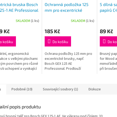
trická bruska Bosch
Ochranná podložka 125
5 dílná 
25-1 AE Professional
mm pro excentrické
papírů C
brusky
Wood and
SKLADEM
(1 ks)
SKLADEM
(1 ks)
zrnitost 
9 Kč
185 Kč
89 Kč
o košíku
Do košíku
Do ko
ktní, ergonomická
Ochrana podložky 125 mm pro
Brusný pap
ukce s velkými plochami
excentrické brusky, např.
for Wood a
kým povrchem pro různé
Bosch GEX 125 AE
mimořádně 
ti uchopení a vynikající
Professional. Prodlouží
při broušen
t práce. Předvolba
životnost opěrného talíře.
masivních p
 pro práci podle druhu
pro excent
lu a...
mm.
s
Podobné (10)
Související soubory (1)
Diskuze
ailní popis produktu
vý brusný talíř pro Bosch GEX 125-1 AE. Ve výkresu pod číslem: 33