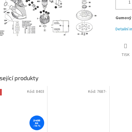
Gumový b
Detailní 
TISK
sející produkty
Kód:
8403
Kód:
7687-
2 499
Kč
–14 %