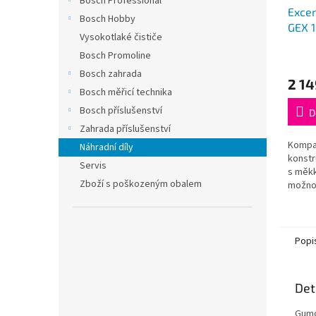
Bosch Professional
Excen
Bosch Hobby
GEX 1
Vysokotlaké čističe
Bosch Promoline
Bosch zahrada
2 14
Bosch měřicí technika
Bosch příslušenství
D
Zahrada příslušenství
Kompa
Náhradní díly
konstr
Servis
s měk
Zboží s poškozeným obalem
možnos
komfor
otáček
materiá
Popi
Det
Gumo