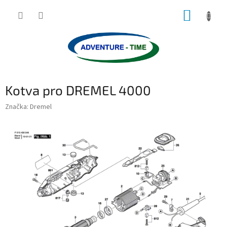
Přejít
NÁKUP
na
obsah
KOŠÍK
Kotva pro DREMEL 4000
Značka:
Dremel