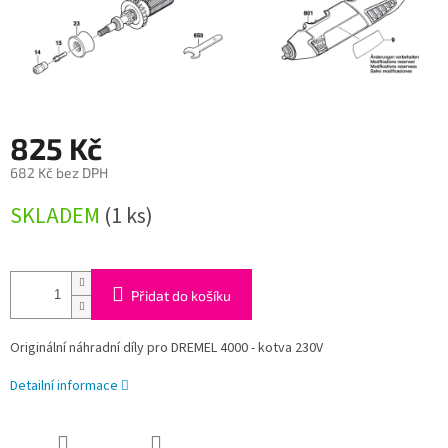
825 Kč
682 Kč bez DPH
Měrná
SKLADEM
(1 ks)
cena:
Přidat do košíku
Originální náhradní díly pro DREMEL 4000 - kotva 230V
Detailní informace