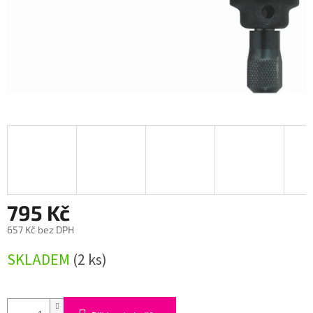
795 Kč
657 Kč bez DPH
Měrná
SKLADEM
(2 ks)
cena: