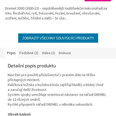
4,7
Dremel 3000 (3000-15) – nejoblíbenější multifunkční mikronářadí na
z
trhu. Řezbářství, rytí, frézování, řezání, broušení, obrušování,
5
ostření, leštění, čištění a další – to vše...
hvězdiček.
ZOBRAZIT VŠECHNY SOUVISEJÍCÍ PRODUKTY
Popis
Podobné (2)
Videa (1)
Diskuze
Detailní popis produktu
Navržen pro použití příslušenství v pravém úhlu na těžko
přístupných místech.
Kuličková ložiska a kuželová kola zajišťují hladký a klidný chod
a zaručují delší životnost.
Systém spojky umožňuje orientovat nástavec na nářadí DREMEL
do 12 různých směrů.
Rychlé připojení k nářadí DREMEL v několika sekundách.
Obsah balení: