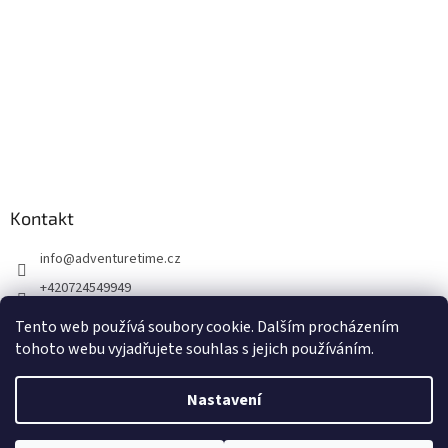
Kontakt
info
@
adventuretime.cz
+420724549949
+420606618099
Tento web používá soubory cookie. Dalším procházením
tohoto webu vyjadřujete souhlas s jejich používáním.
Nastavení
Vytvořil Shoptet