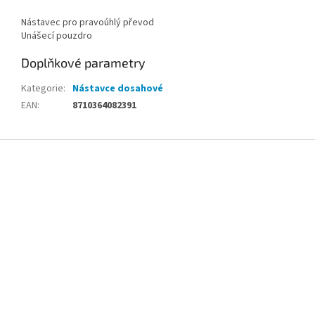
Nástavec pro pravoúhlý převod
Unášecí pouzdro
Doplňkové parametry
Kategorie
:
Nástavce dosahové
EAN
:
8710364082391
Z
á
p
a
t
í