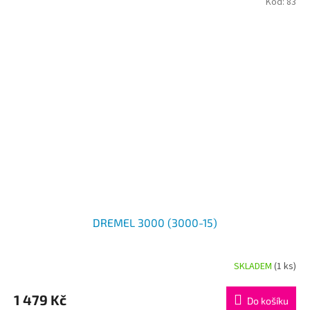
Kód:
83
DREMEL 3000 (3000-15)
SKLADEM
(1 ks)
Průměrné
hodnocení
produktu
1 479 Kč
Do košíku
je