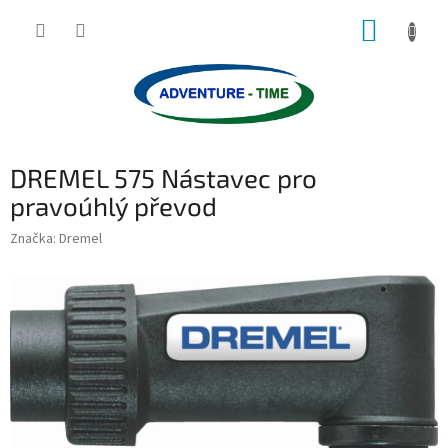
Přejít
NÁKUP
na
obsah
KOŠÍK
DREMEL 575 Nástavec pro
pravoúhlý převod
Značka:
Dremel