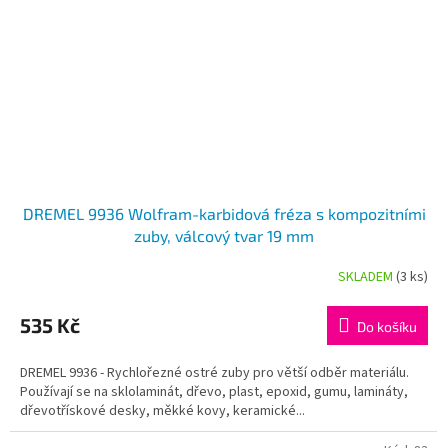
DREMEL 9936 Wolfram-karbidová fréza s kompozitními
zuby, válcový tvar 19 mm
SKLADEM
(3 ks)
535 Kč
Do košíku
DREMEL 9936 - Rychlořezné ostré zuby pro větší odběr materiálu.
Používají se na sklolaminát, dřevo, plast, epoxid, gumu, lamináty,
dřevotřískové desky, měkké kovy, keramické...