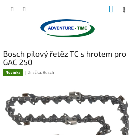
Přejít
NÁKUP
na
obsah
KOŠÍK
Bosch pilový řetěz TC s hrotem pro
GAC 250
Značka:
Bosch
Novinka