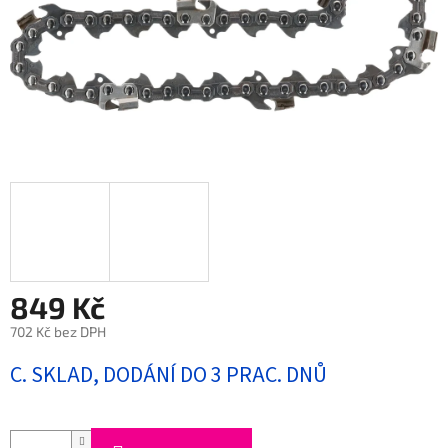
849 Kč
702 Kč bez DPH
Měrná
C. SKLAD, DODÁNÍ DO 3 PRAC. DNŮ
cena: