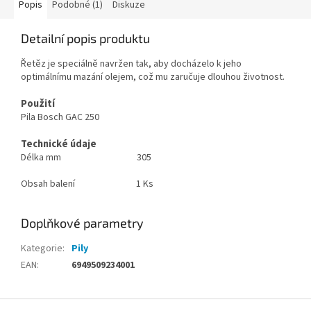
Popis
Podobné (1)
Diskuze
Detailní popis produktu
Řetěz je speciálně navržen tak, aby docházelo k jeho
optimálnímu mazání olejem, což mu zaručuje dlouhou životnost.
Použití
Pila Bosch GAC 250
Technické údaje
Délka mm
305
Obsah balení
1 Ks
Doplňkové parametry
Kategorie
:
Pily
EAN
:
6949509234001
Z