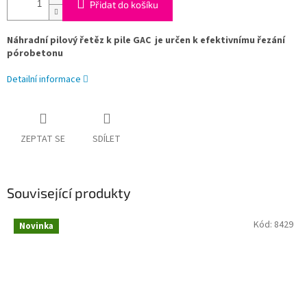
Přidat do košíku
Náhradní pilový řetěz k pile GAC
je určen k efektivnímu řezání
pórobetonu
Detailní informace
ZEPTAT SE
SDÍLET
Související produkty
Kód:
8429
Novinka