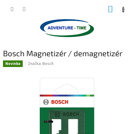
Přejít
NÁKUP
na
obsah
KOŠÍK
Bosch Magnetizér / demagnetizér
Značka:
Bosch
Novinka