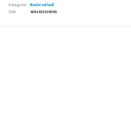
Kategorie
:
Ruční nářadí
EAN
:
4053423304398
Z
á
p
a
t
í