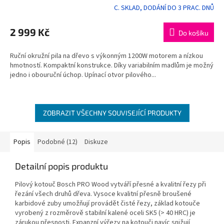
C. SKLAD, DODÁNÍ DO 3 PRAC. DNŮ
Průměrné
hodnocení
produktu
2 999 Kč
Do košíku
je
5,0
Ruční okružní pila na dřevo s výkonným 1200W motorem a nízkou
z
hmotností. Kompaktní konstrukce. Díky variabilním madlům je možný
5
jedno i obouruční úchop. Upínací otvor pilového...
hvězdiček.
ZOBRAZIT VŠECHNY SOUVISEJÍCÍ PRODUKTY
Popis
Podobné (12)
Diskuze
Detailní popis produktu
Pilový kotouč Bosch PRO Wood vytváří přesné a kvalitní řezy při
řezání všech druhů dřeva. Vysoce kvalitní přesně broušené
karbidové zuby umožňují provádět čisté řezy, základ kotouče
vyrobený z rozměrově stabilní kalené oceli SK5 (> 40 HRC) je
zárukou přesnosti. Expanzní výřezy na kotouči navíc snižují