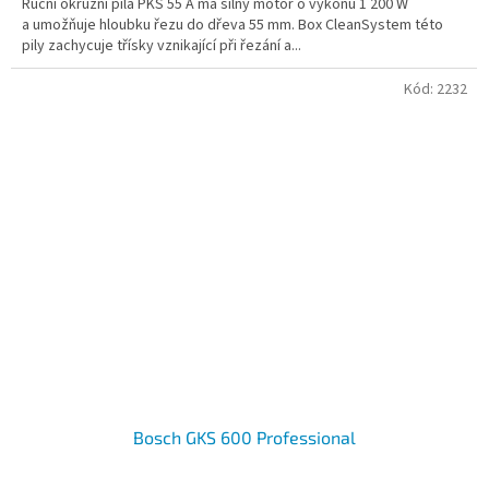
Ruční okružní pila PKS 55 A má silný motor o výkonu 1 200 W
z
a umožňuje hloubku řezu do dřeva 55 mm. Box CleanSystem této
5
pily zachycuje třísky vznikající při řezání a...
hvězdiček.
Kód:
2232
Bosch GKS 600 Professional