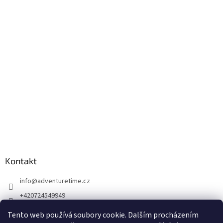
Kontakt
info
@
adventuretime.cz
+420724549949
+420606618099
Tento web používá soubory cookie. Dalším procházením