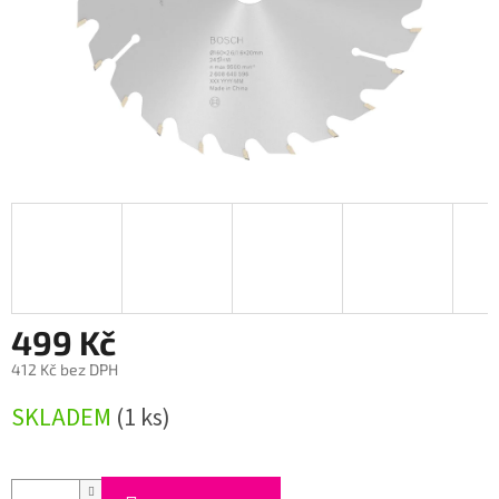
499 Kč
412 Kč bez DPH
Měrná
SKLADEM
(1 ks)
cena: