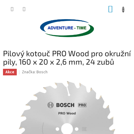
Přejít
NÁKUP
na
obsah
KOŠÍK
Pilový kotouč PRO Wood pro okružní
pily, 160 x 20 x 2,6 mm, 24 zubů
Značka:
Bosch
Akce