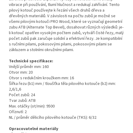
vibrace při používání, tlumí hlučnost a redukují zahřívání. Tento
pilový kotouč používejte k řezání všech druhů dřeva a
dřevěných materiálů. V závislosti na počtu zubů je možné se
všemi pilovými kotouči PRO Wood, které se vyznačují geometrií
zubu ATB (Alternate Top Bevel), dosahovat různých výsledků: je-
li kotouč opatřen vysokým počtem zubů, vytváří čisté řezy, malý
počet zubů pak zaručuje solidní a efektivní řezy. Je kompatibilní
s ručními pilami, pokosovými pilami, pokosovými pilami se
zákluzem a stolními okružními pilami.
Technické specifikace:
Vnější průměr mm: 160
Otvor mm: 20
Otvor s redukčním kroužkem mm: 16
Šířka řezu (b1) mm / tloušťka těla pilového kotouče (b2) mm:
2,6/1,6
Počet zubů: 24
Tvar zubů: ATB
Max. otáčky (ot/min): 9500
Oříznutí: 2
NL / průměr dělicího pilového kotouče (TKS): 6/32
Opracovatelné materiály