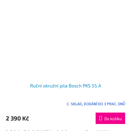
Ruční okružní pila Bosch PKS 55 A
C. SKLAD, DODÁNÍ DO 3 PRAC. DNŮ
Průměrné
hodnocení
produktu
2 390 Kč
Do košíku
je
5,0