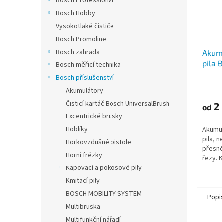
Bosch Professional
Bosch Hobby
Vysokotlaké čističe
Bosch Promoline
Bosch zahrada
Akumu
pila 
Bosch měřicí technika
18V-
Bosch příslušenství
Průmě
Akumulátory
hodno
produ
Čisticí kartáč Bosch UniversalBrush
2 
od
je
Excentrické brusky
5,0
Hoblíky
Akumul
z
pila, n
5
Horkovzdušné pistole
přesn
hvězdi
Horní frézky
řezy. 
systém
Kapovací a pokosové pily
Home 
Kmitací pily
přímé..
BOSCH MOBILITY SYSTEM
Popi
Multibruska
Multifunkční nářadí