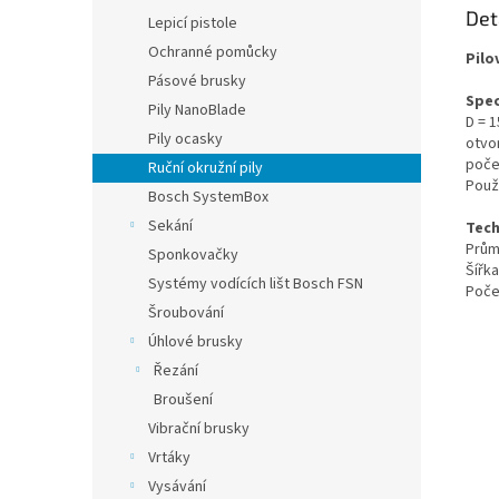
Det
Lepicí pistole
Ochranné pomůcky
Pilo
Pásové brusky
Spec
Pily NanoBlade
D = 
Pily ocasky
otvo
poče
Ruční okružní pily
Použi
Bosch SystemBox
Sekání
Tech
Prům
Sponkovačky
Šíř
Systémy vodících lišt Bosch FSN
Poč
Šroubování
Úhlové brusky
Řezání
Broušení
Vibrační brusky
Vrtáky
Vysávání