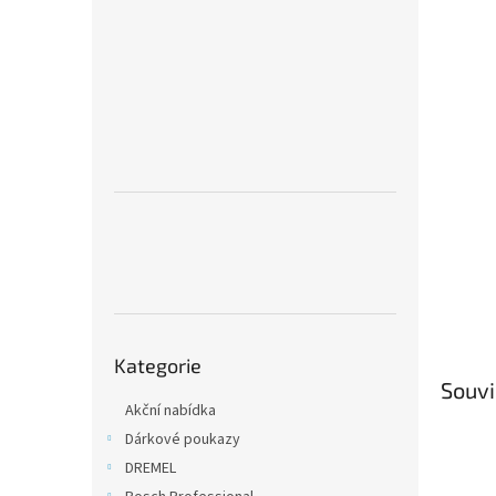
n
e
l
Přeskočit
Kategorie
kategorie
Souvi
Akční nabídka
Dárkové poukazy
DREMEL