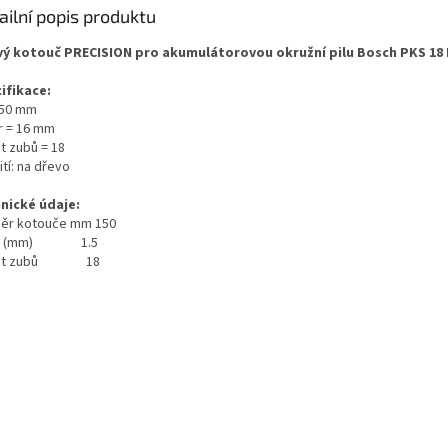
ailní popis produktu
vý kotouč PRECISION pro akumulátorovou okružní pilu Bosch PKS 18 L
ifikace:
150 mm
r = 16 mm
t zubů = 18
tí: na dřevo
nické údaje:
ěr kotouče mm 150
ka (mm) 1.5
et zubů 18