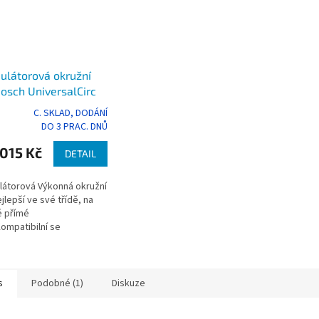
látorová okružní
Bosch UniversalCirc
53
C. SKLAD, DODÁNÍ
rné
DO 3 PRAC. DNŮ
cení
ktu
015 Kč
DETAIL
átorová Výkonná okružní
ejlepší ve své třídě, na
é přímé
ček.
Kompatibilní se
em vodicích lišt Bosch
& Garden pro přesné
.
s
Podobné (1)
Diskuze