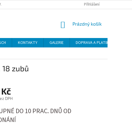
VAT
Přihlášení
NÁKUPNÍ
Prázdný košík
KOŠÍK
SCH
KONTAKTY
GALERIE
DOPRAVA A PLATBA
NÁVO
, 18 zubů
 Kč
bez DPH
PNÉ DO 10 PRAC. DNŮ OD
DNÁNÍ