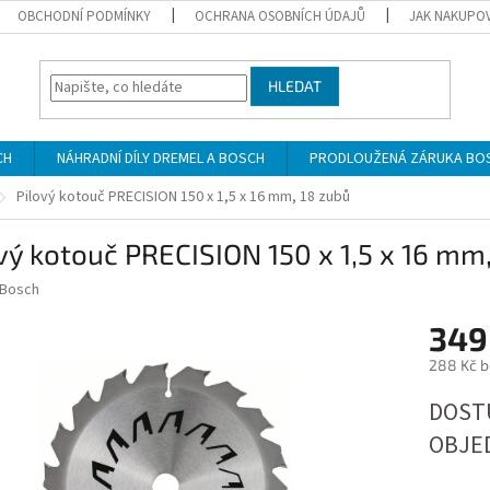
OBCHODNÍ PODMÍNKY
OCHRANA OSOBNÍCH ÚDAJŮ
JAK NAKUPO
HLEDAT
CH
NÁHRADNÍ DÍLY DREMEL A BOSCH
PRODLOUŽENÁ ZÁRUKA BO
Pilový kotouč PRECISION 150 x 1,5 x 16 mm, 18 zubů
vý kotouč PRECISION 150 x 1,5 x 16 mm
Bosch
349
288 Kč 
Měrná
DOSTU
cena:
OBJE