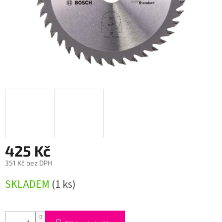
425 Kč
351 Kč bez DPH
Měrná
SKLADEM
(1 ks)
cena: