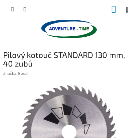
Přejít
NÁKUP
na
obsah
KOŠÍK
Pilový kotouč STANDARD 130 mm,
40 zubů
Značka:
Bosch