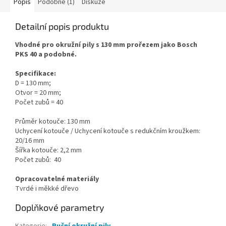
Popis
Podobné (1)
Diskuze
Detailní popis produktu
Vhodné pro okružní pily s 130 mm prořezem jako Bosch
PKS 40 a podobné.
Specifikace:
D = 130 mm;
Otvor = 20 mm;
Počet zubů = 40
Průměr kotouče: 130 mm
Uchycení kotouče / Uchycení kotouče s redukčním kroužkem:
20/16 mm
Šířka kotouče: 2,2 mm
Počet zubů: 40
Opracovatelné materiály
Tvrdé i měkké dřevo
Doplňkové parametry