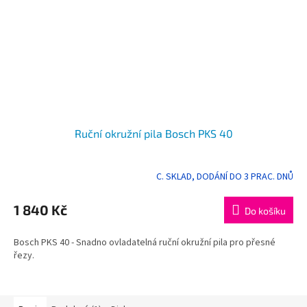
Ruční okružní pila Bosch PKS 40
C. SKLAD, DODÁNÍ DO 3 PRAC. DNŮ
Průměrné
hodnocení
produktu
1 840 Kč
Do košíku
je
5,0
Bosch PKS 40 - Snadno ovladatelná ruční okružní pila pro přesné
z
řezy.
5
hvězdiček.