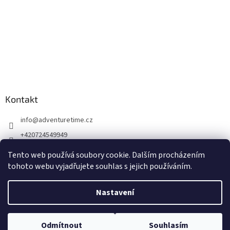
Kontakt
info
@
adventuretime.cz
+420724549949
+420606618099
Tento web používá soubory cookie. Dalším procházením
tohoto webu vyjadřujete souhlas s jejich používáním.
Nastavení
Vytvořil Shoptet
Odmítnout
Souhlasím
Copyright 2026
Dremel-Bosch
. Všechna práva vyhrazena.