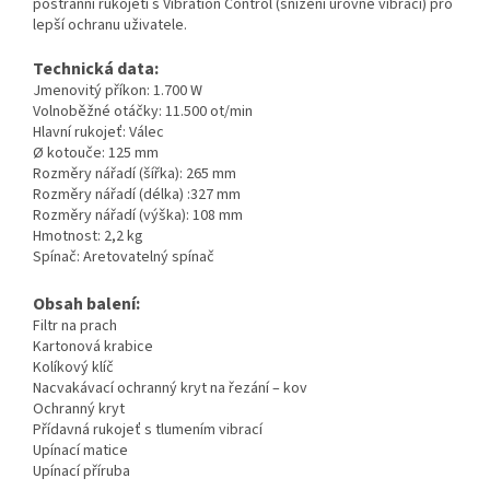
postranní rukojetí s Vibration Control (snížení úrovně vibrací) pro
lepší ochranu uživatele.
Technická data:
Jmenovitý příkon: 1.700 W
Volnoběžné otáčky: 11.500 ot/min
Hlavní rukojeť: Válec
Ø kotouče: 125 mm
Rozměry nářadí (šířka): 265 mm
Rozměry nářadí (délka) :327 mm
Rozměry nářadí (výška): 108 mm
Hmotnost: 2,2 kg
Spínač: Aretovatelný spínač
Obsah balení:
Filtr na prach
Kartonová krabice
Kolíkový klíč
Nacvakávací ochranný kryt na řezání – kov
Ochranný kryt
Přídavná rukojeť s tlumením vibrací
Upínací matice
Upínací příruba