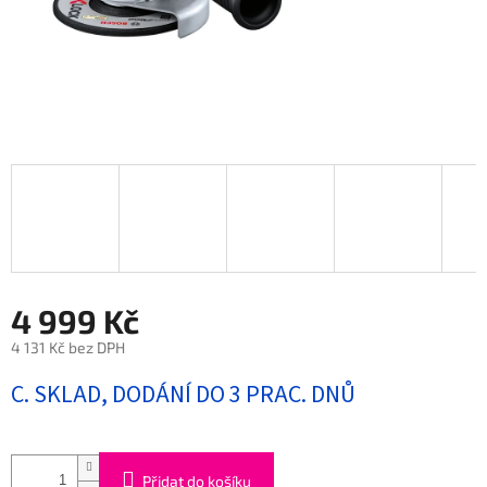
4 999 Kč
4 131 Kč bez DPH
Měrná
C. SKLAD, DODÁNÍ DO 3 PRAC. DNŮ
cena:
Přidat do košíku