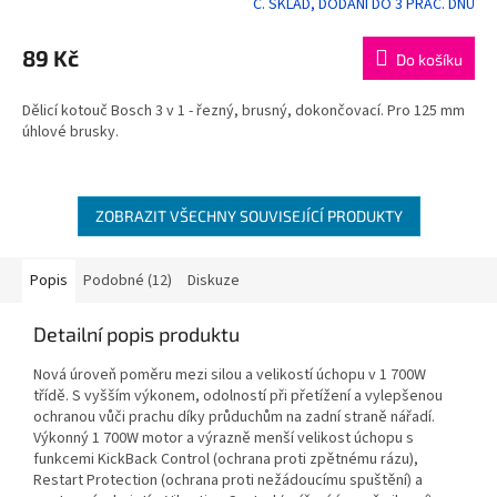
C. SKLAD, DODÁNÍ DO 3 PRAC. DNŮ
Průměrné
hodnocení
produktu
89 Kč
Do košíku
je
5,0
Dělicí kotouč Bosch 3 v 1 - řezný, brusný, dokončovací. Pro 125 mm
z
úhlové brusky.
5
hvězdiček.
ZOBRAZIT VŠECHNY SOUVISEJÍCÍ PRODUKTY
Popis
Podobné (12)
Diskuze
Detailní popis produktu
Nová úroveň poměru mezi silou a velikostí úchopu v 1 700W
třídě. S vyšším výkonem, odolností při přetížení a vylepšenou
ochranou vůči prachu díky průduchům na zadní straně nářadí.
Výkonný 1 700W motor a výrazně menší velikost úchopu s
funkcemi KickBack Control (ochrana proti zpětnému rázu),
Restart Protection (ochrana proti nežádoucímu spuštění) a