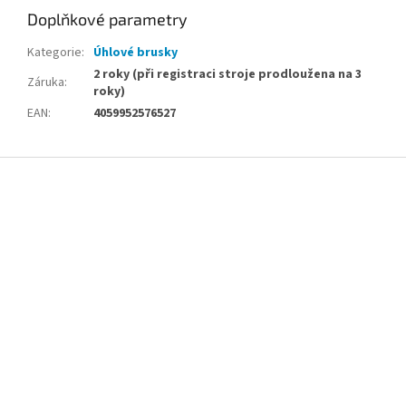
Doplňkové parametry
Kategorie
:
Úhlové brusky
2 roky (při registraci stroje prodloužena na 3
Záruka
:
roky)
EAN
:
4059952576527
Z
á
p
a
t
í