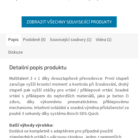
5
hvězdiček.
ZOBRAZIT VŠECHNY SOUVISEJÍCÍ PRODUKTY
Popis
Podobné (5)
Související soubory (1)
Videa (1)
Diskuze
Detailní popis produktu
Multitalent 3 v 1 díky dvoustupňové převodovce: První stupeň
zaručuje vyšší krouticí moment a kontrolu při šroubování, druhý
stupeň pak vyšší otáčky pro vrtání / příklepové vrtání. Snadné
vrtání s příklepem do nejtvrdších materiálů, jako je beton či
zdivo, díky výkonnému pneumatickému příklepovému
mechanismu. Intuitivní ovládání a snadná výměna příslušenství za
pouhé 3 sekundy díky systému Bosch SDS-Quick.
Další výhody výrobku:
Dodává se kompletně s adaptérem pro případné použití
standardních vrtáků s válcovou stopkou. Jedno z nejmenších