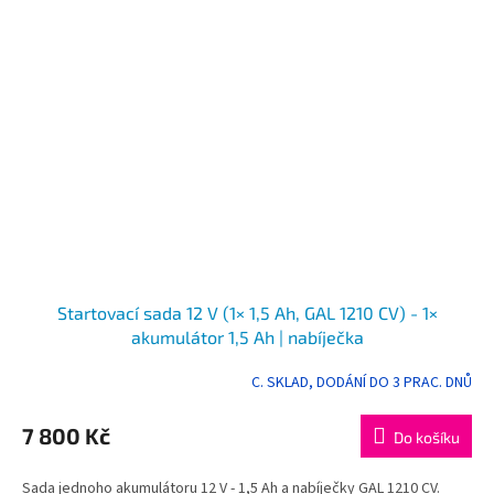
Startovací sada 12 V (1× 1,5 Ah, GAL 1210 CV) - 1×
akumulátor 1,5 Ah | nabíječka
C. SKLAD, DODÁNÍ DO 3 PRAC. DNŮ
Průměrné
hodnocení
produktu
7 800 Kč
Do košíku
je
5,0
Sada jednoho akumulátoru 12 V - 1,5 Ah a nabíječky GAL 1210 CV.
z