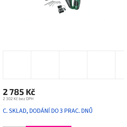
2 785 Kč
2 302 Kč bez DPH
Měrná
C. SKLAD, DODÁNÍ DO 3 PRAC. DNŮ
cena: