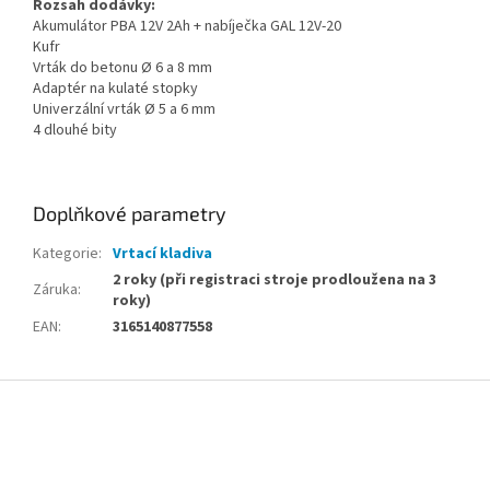
Rozsah dodávky:
Akumulátor PBA 12V 2Ah + nabíječka GAL 12V-20
Kufr
Vrták do betonu Ø 6 a 8 mm
Adaptér na kulaté stopky
Univerzální vrták Ø 5 a 6 mm
4 dlouhé bity
Doplňkové parametry
Kategorie
:
Vrtací kladiva
2 roky (při registraci stroje prodloužena na 3
Záruka
:
roky)
EAN
:
3165140877558
Z
á
p
a
t