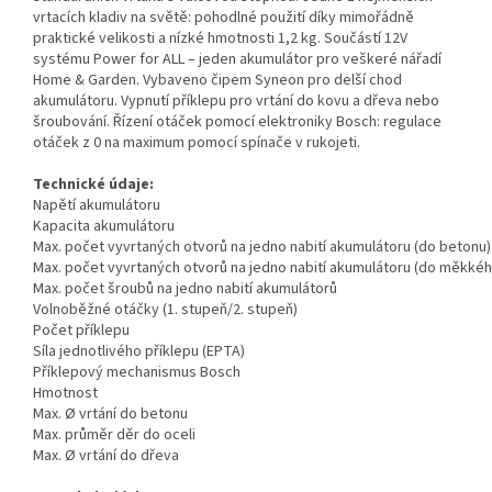
vrtacích kladiv na světě: pohodlné použití díky mimořádně
praktické velikosti a nízké hmotnosti 1,2 kg. Součástí 12V
systému Power for ALL – jeden akumulátor pro veškeré nářadí
Home & Garden. Vybaveno čipem Syneon pro delší chod
akumulátoru. Vypnutí příklepu pro vrtání do kovu a dřeva nebo
šroubování. Řízení otáček pomocí elektroniky Bosch: regulace
otáček z 0 na maximum pomocí spínače v rukojeti.
Technické údaje:
Napětí akumulátoru
Kapacita akumulátoru
Max. počet vyvrtaných otvorů na jedno nabití akumulátoru (do betonu)
Max. počet vyvrtaných otvorů na jedno nabití akumulátoru (do měkké
Max. počet šroubů na jedno nabití akumulátorů
Volnoběžné otáčky (1. stupeň/2. stupeň)
Počet příklepu
Síla jednotlivého příklepu (EPTA)
Příklepový mechanismus Bosch
Hmotnost
Max. Ø vrtání do betonu
Max. průměr děr do oceli
Max. Ø vrtání do dřeva