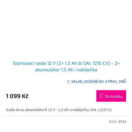
Startovací sada 12 V (2× 1,5 Ah & GAL 1210 CV) - 2×
akumulátor 1,5 Ah | nabíječka
C. SKLAD, DODÁNÍ DO 3 PRAC. DNŮ
Průměrné
hodnocení
produktu
1 099 Kč
Do košíku
je
5,0
Sada dvou akumulátorů 12 V - 1,5 Ah a nabíječky GAL 1210 CV.
z
5
hvězdiček.
Kód:
4944