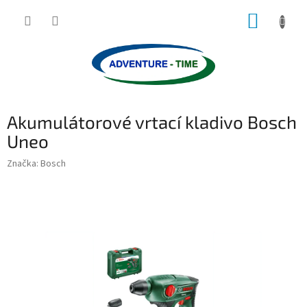
Přejít
NÁKUP
na
obsah
KOŠÍK
Akumulátorové vrtací kladivo Bosch
Uneo
Značka:
Bosch