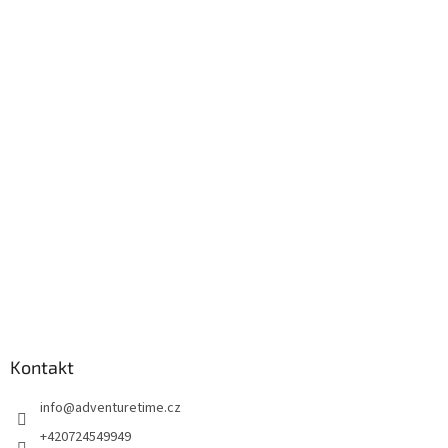
Kontakt
info
@
adventuretime.cz
+420724549949