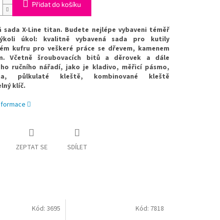
Přidat do košíku
á sada X-Line titan. Budete nejlépe vybaveni téměř
ýkoli úkol: kvalitně vybavená sada pro kutily
ném kufru pro veškeré práce se dřevem, kamenem
. Včetně šroubovacích bitů a děrovek a dále
ho ručního nářadí, jako je kladivo, měřicí pásmo,
ha, půlkulaté kleště, kombinované kleště
lný klíč.
informace
ZEPTAT SE
SDÍLET
Kód:
3695
Kód:
7818