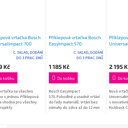
epová vrtačka Bosch
Příklepová vrtačka Bosch
Příklepo
rsalImpact 700
EasyImpact 570
Universa
C. SKLAD, DODÁNÍ
C. SKLAD, DODÁNÍ
rné
Průměrné
Průměrné
DO 3 PRAC. DNŮ
DO 3 PRAC. DNŮ
cení
hodnocení
hodnocení
9 Kč
1 185 Kč
2 195 K
ktu
produktu
produktu
je
je
5,0
5,0
o košíku
Do košíku
Do ko
z
z
5
5
vrtačka na všechno.
Bosch EasyImpact
Nová vrtač
ček.
hvězdiček.
hvězdiček.
o s jednou. Příklepová
570. Pohodlné a snadné vrtání
UniversalI
a vhodná pro všechny
do řady materiálů. Vrtání bez
s inovativn
rojekty.
námahy do zdiva až do 12 mm
Kickback C
a do dřeva až do
Mnohostran
25 mm. Sklíčidlo s ozubeným...
snadnou ko