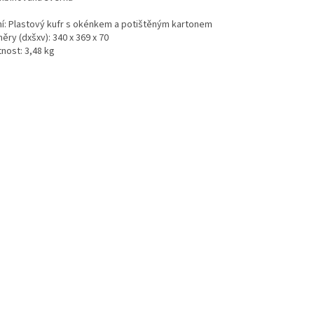
ní: Plastový kufr s okénkem a potištěným kartonem
ry (dxšxv): 340 x 369 x 70
nost: 3,48 kg