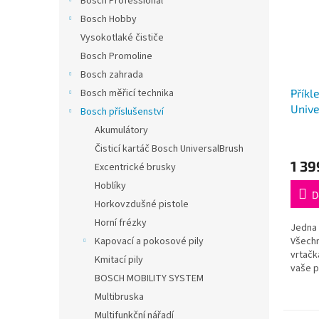
Bosch Professional
Bosch Hobby
Vysokotlaké čističe
Bosch Promoline
Bosch zahrada
Bosch měřicí technika
Příkl
Unive
Bosch příslušenství
Akumulátory
Průmě
Čisticí kartáč Bosch UniversalBrush
hodno
1 39
produ
Excentrické brusky
je
Hoblíky
5,0
D
Horkovzdušné pistole
z
5
Horní frézky
Jedna 
hvězdi
Kapovací a pokosové pily
Všechn
vrtačk
Kmitací pily
vaše p
BOSCH MOBILITY SYSTEM
Multibruska
Multifunkční nářadí