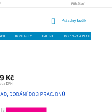
VAT
Přihlášení
NÁKUPNÍ
Prázdný košík
KOŠÍK
SCH
KONTAKTY
GALERIE
DOPRAVA A PLATBA
NÁVO
9 Kč
 bez DPH
LAD, DODÁNÍ DO 3 PRAC. DNŮ