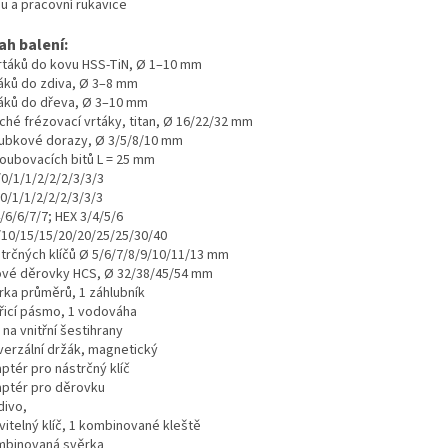
hu a pracovní rukavice
ah balení:
rtáků do kovu HSS-TiN, Ø 1–10 mm
táků do zdiva, Ø 3–8 mm
táků do dřeva, Ø 3–10 mm
oché frézovací vrtáky, titan, Ø 16/22/32 mm
oubkové dorazy, Ø 3/5/8/10 mm
roubovacích bitů L = 25 mm
/0/1/1/2/2/2/3/3/3
/0/1/1/2/2/2/3/3/3
/6/6/7/7; HEX 3/4/5/6
/10/15/15/20/20/25/25/30/40
strčných klíčů Ø 5/6/7/8/9/10/11/13 mm
lové děrovky HCS, Ø 32/38/45/54 mm
rka průměrů, 1 záhlubník
řicí pásmo, 1 vodováha
č na vnitřní šestihrany
iverzální držák, magnetický
ptér pro nástrčný klíč
aptér pro děrovku
divo,
vitelný klíč, 1 kombinované kleště
mbinovaná svěrka