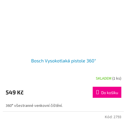
Bosch Vysokotlaká pistole 360°
SKLADEM
(1 ks)
Průměrné
hodnocení
produktu
549 Kč
Do košíku
je
4,5
360° všestranné venkovní čištění.
z
5
hvězdiček.
Kód:
2793