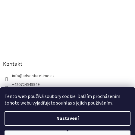
Kontakt
info
@
adventuretime.cz
+420724549949
+420606618099
Tento web používá soubory cookie. Dalším procházením
tohoto webu vyjadřujete souhlas s jejich používáním.
Nastavení
Vytvořil Shoptet