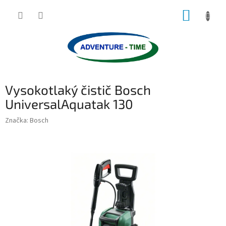
Přejít
NÁKUP
na
obsah
KOŠÍK
Vysokotlaký čistič Bosch
UniversalAquatak 130
Značka:
Bosch