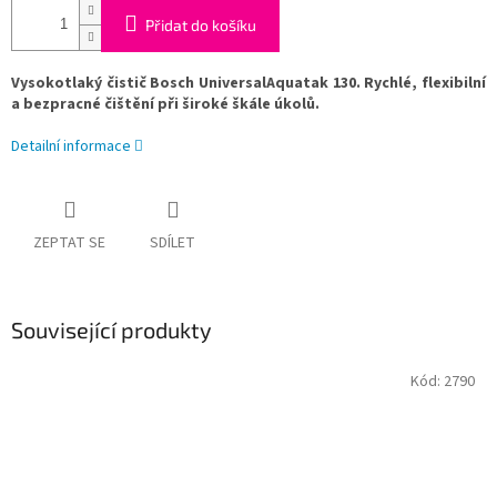
Přidat do košíku
Vysokotlaký čistič Bosch UniversalAquatak 130. Rychlé, flexibilní
a bezpracné čištění při široké škále úkolů.
Detailní informace
ZEPTAT SE
SDÍLET
Související produkty
Kód:
2790