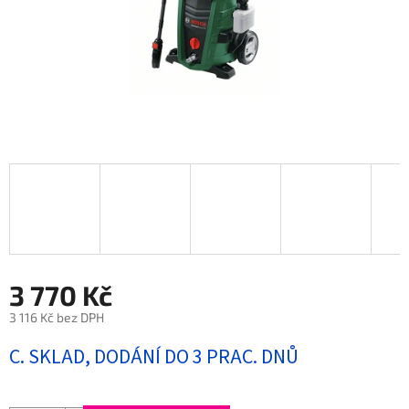
3 770 Kč
3 116 Kč bez DPH
Měrná
C. SKLAD, DODÁNÍ DO 3 PRAC. DNŮ
cena: