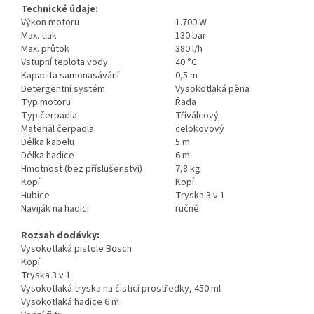
Technické údaje:
Výkon motoru
1.700 W
Max. tlak
130 bar
Max. průtok
380 l/h
Vstupní teplota vody
40 °C
Kapacita samonasávání
0,5 m
Detergentní systém
Vysokotlaká pěna
Typ motoru
Řada
Typ čerpadla
Tříválcový
Materiál čerpadla
celokovový
Délka kabelu
5 m
Délka hadice
6 m
Hmotnost (bez příslušenství)
7,8 kg
Kopí
Kopí
Hubice
Tryska 3 v 1
Naviják na hadici
ručně
Rozsah dodávky:
Vysokotlaká pistole Bosch
Kopí
Tryska 3 v 1
Vysokotlaká tryska na čisticí prostředky, 450 ml
Vysokotlaká hadice 6 m