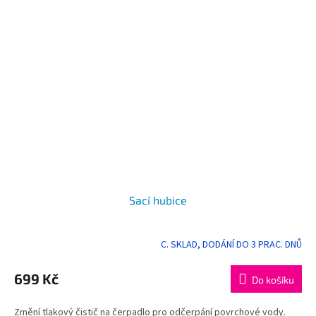
Sací hubice
C. SKLAD, DODÁNÍ DO 3 PRAC. DNŮ
Průměrné
hodnocení
produktu
699 Kč
Do košíku
je
5,0
Změní tlakový čistič na čerpadlo pro odčerpání povrchové vody.
z