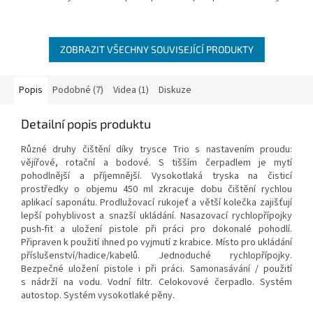
5
hvězdiček.
ZOBRAZIT VŠECHNY SOUVISEJÍCÍ PRODUKTY
Popis
Podobné (7)
Videa (1)
Diskuze
Detailní popis produktu
Různé druhy čištění díky trysce Trio s nastavením proudu:
vějířové, rotační a bodové. S tišším čerpadlem je mytí
pohodlnější a příjemnější. Vysokotlaká tryska na čisticí
prostředky o objemu 450 ml zkracuje dobu čištění rychlou
aplikací saponátu. Prodlužovací rukojeť a větší kolečka zajišťují
lepší pohyblivost a snazší ukládání. Nasazovací rychlopřípojky
push-fit a uložení pistole při práci pro dokonalé pohodlí.
Připraven k použití ihned po vyjmutí z krabice. Místo pro ukládání
příslušenství/hadice/kabelů. Jednoduché rychlopřípojky.
Bezpečné uložení pistole i při práci. Samonasávání / použití
s nádrží na vodu. Vodní filtr. Celokovové čerpadlo. Systém
autostop. Systém vysokotlaké pěny.