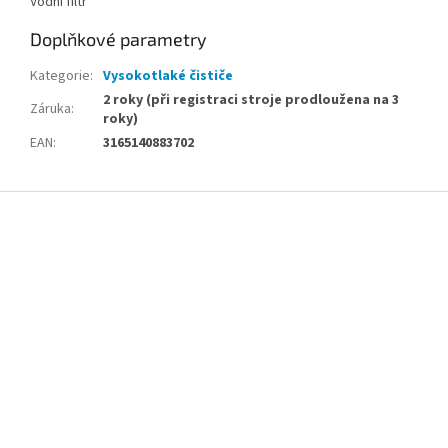
Vodní filtr
Doplňkové parametry
Kategorie
:
Vysokotlaké čističe
2 roky (při registraci stroje prodloužena na 3
Záruka
:
roky)
EAN
:
3165140883702
Z
á
p
a
t
í