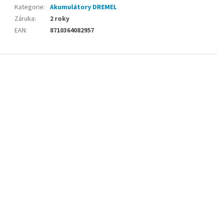
Kategorie
:
Akumulátory DREMEL
Záruka
:
2 roky
EAN
:
8710364082957
Z
á
p
a
t
í