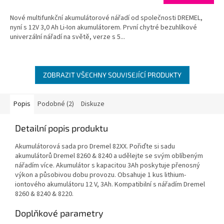
Nové multifunkční akumulátorové nářadí od společnosti DREMEL,
nyní s 12V 3,0 Ah Li-Ion akumulátorem. První chytré bezuhlíkové
univerzální nářadí na světě, verze s 5...
ZOBRAZIT VŠECHNY SOUVISEJÍCÍ PRODUKTY
Popis
Podobné (2)
Diskuze
Detailní popis produktu
Akumulátorová sada pro Dremel 82XX. Pořiďte si sadu
akumulátorů Dremel 8260 & 8240 a udělejte se svým oblíbeným
nářadím více. Akumulátor s kapacitou 3Ah poskytuje přenosný
výkon a působivou dobu provozu. Obsahuje 1 kus lithium-
iontového akumulátoru 12 V, 3Ah. Kompatibilní s nářadím Dremel
8260 & 8240 & 8220.
Doplňkové parametry