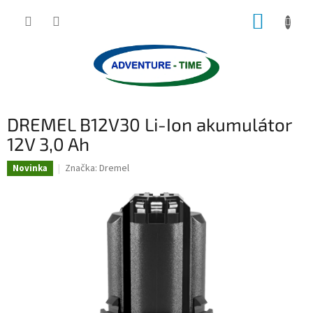
Přejít
NÁKUP
na
obsah
KOŠÍK
DREMEL B12V30 Li-Ion akumulátor
12V 3,0 Ah
Značka:
Dremel
Novinka