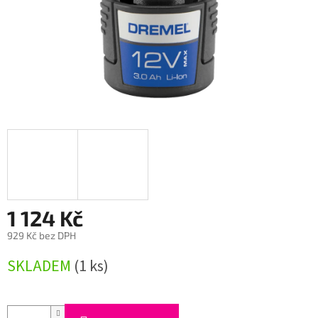
1 124 Kč
929 Kč bez DPH
Měrná
SKLADEM
(1 ks)
cena: