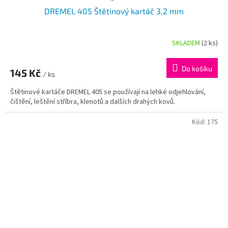
DREMEL 405 Štětinový kartáč 3,2 mm
SKLADEM
(2 ks)
Do košíku
145 Kč
/ ks
Štětinové kartáče DREMEL 405 se používají na lehké odjehlování,
čištění, leštění stříbra, klenotů a dalších drahých kovů.
Kód:
175