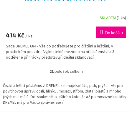
SKLADEM
(1 ks)
Do košíku
414 Kč
/ ks
Sada DREMEL 684 - Vše co potřebujete pro čištění a leštění, v
praktickém pouzdru. Vyjímatelné mezidno na příslušenství a 3
oddělené přihrádky představují ideální skladovací...
21
položek celkem
O
v
l
Čistící a leštící příslušenství DREMEL zahrnuje kartáče, plsti, pryže - vše pro
á
povrchovou úpravu oceli, hliníku, mosazi, stříbra, zlata, plastů a mnoho
d
jiných materiálů. Od soukenného leštícího kotouče až po mosazné kartáčky -
a
DREMEL má pro Vás to správné řešení.
c
í
Z
p
á
r
p
v