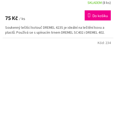
SKLADEM
(8 ks)
Do košíku
75 Kč
/ ks
Soukenný leštící kotouč DREMEL 423S je ideální na leštění kovu a
plastů. Používá se s upínacím trnem DREMEL SC402 i DREMEL 402.
Kód:
234