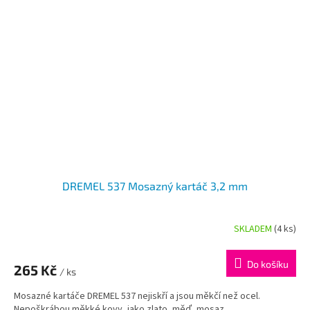
DREMEL 537 Mosazný kartáč 3,2 mm
SKLADEM
(4 ks)
Do košíku
265 Kč
/ ks
Mosazné kartáče DREMEL 537 nejiskří a jsou měkčí než ocel.
Nepoškrábou měkké kovy, jako zlato, měď, mosaz.