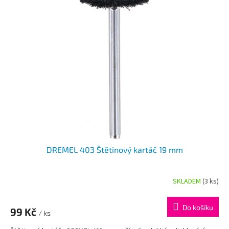
p
i
s
p
r
o
d
u
k
t
ů
DREMEL 403 Štětinový kartáč 19 mm
SKLADEM
(3 ks)
Do košíku
99 Kč
/ ks