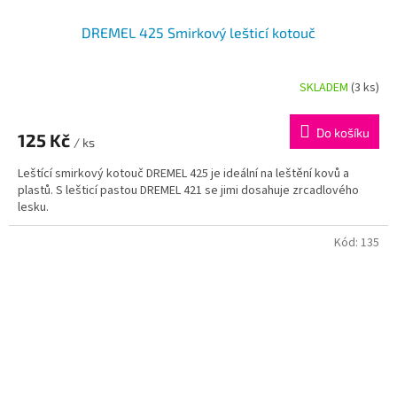
DREMEL 425 Smirkový lešticí kotouč
SKLADEM
(3 ks)
Do košíku
125 Kč
/ ks
Leštící smirkový kotouč DREMEL 425 je ideální na leštění kovů a
plastů. S lešticí pastou DREMEL 421 se jimi dosahuje zrcadlového
lesku.
Kód:
135