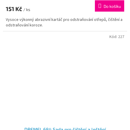
Do košíku
151 Kč
/ ks
Vysoce výkonný abrazivní kartáč pro odstraňování otřepů, čištění a
odstraňování koroze.
Kód:
227
DREMEL 684 Sada pro čištění a leštění