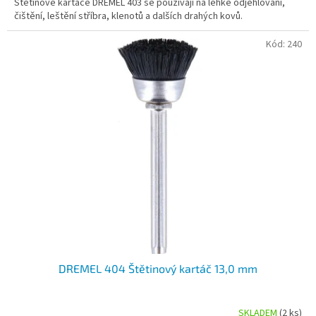
Štětinové kartáče DREMEL 403 se používají na lehké odjehlování,
čištění, leštění stříbra, klenotů a dalších drahých kovů.
Kód:
240
DREMEL 404 Štětinový kartáč 13,0 mm
SKLADEM
(2 ks)