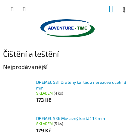
Přejít
NÁKUP
na
obsah
KOŠÍK
Čištění a leštění
Nejprodávanější
DREMEL 531 Drátěný kartáč z nerezové oceli 13
mm
SKLADEM
(4 ks)
173 Kč
DREMEL 536 Mosazný kartáč 13 mm
SKLADEM
(5 ks)
179 Kč