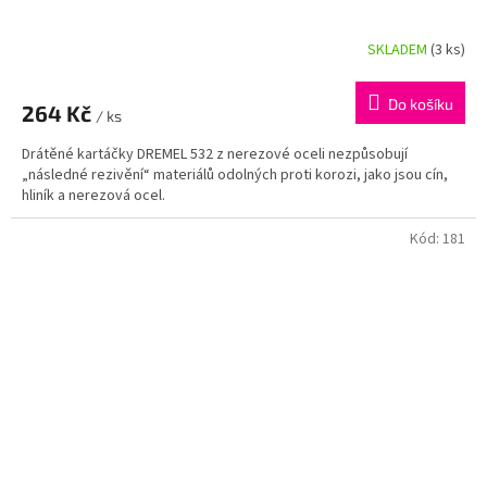
SKLADEM
(3 ks)
Do košíku
264 Kč
/ ks
Drátěné kartáčky DREMEL 532 z nerezové oceli nezpůsobují
„následné rezivění“ materiálů odolných proti korozi, jako jsou cín,
hliník a nerezová ocel.
Kód:
181