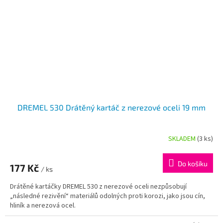
DREMEL 530 Drátěný kartáč z nerezové oceli 19 mm
SKLADEM
(3 ks)
Do košíku
177 Kč
/ ks
Drátěné kartáčky DREMEL 530 z nerezové oceli nezpůsobují
„následné rezivění“ materiálů odolných proti korozi, jako jsou cín,
hliník a nerezová ocel.