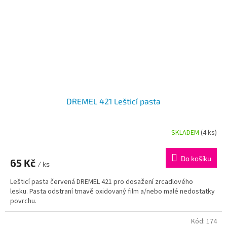
DREMEL 421 Lešticí pasta
SKLADEM
(4 ks)
Do košíku
65 Kč
/ ks
Lešticí pasta červená DREMEL 421 pro dosažení zrcadlového
lesku. Pasta odstraní tmavě oxidovaný film a/nebo malé nedostatky
povrchu.
Kód:
174