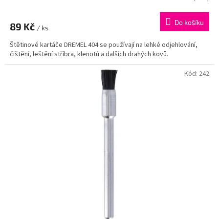
Do košíku
89 Kč
/ ks
Štětinové kartáče DREMEL 404 se používají na lehké odjehlování,
čištění, leštění stříbra, klenotů a dalších drahých kovů.
Kód:
242