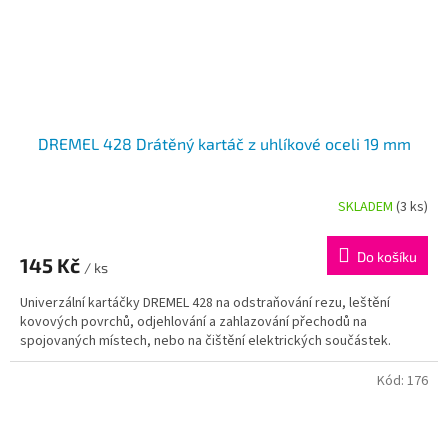
DREMEL 428 Drátěný kartáč z uhlíkové oceli 19 mm
SKLADEM
(3 ks)
Do košíku
145 Kč
/ ks
Univerzální kartáčky DREMEL 428 na odstraňování rezu, leštění
kovových povrchů, odjehlování a zahlazování přechodů na
spojovaných místech, nebo na čištění elektrických součástek.
Kód:
176