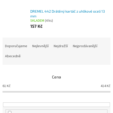
DREMEL 442 Drátěný kartáč z uhlíkové oceli 13
mm
SKLADEM
(4 ks)
157 Kč
Ř
a
Doporučujeme
Nejlevnější
Nejdražší
Nejprodávanější
z
e
Abecedně
n
í
p
Cena
r
o
61
Kč
414
Kč
d
u
k
t
ů