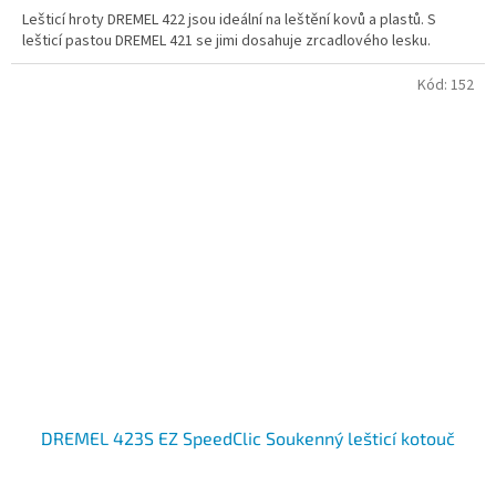
5,0
Lešticí hroty DREMEL 422 jsou ideální na leštění kovů a plastů. S
z
lešticí pastou DREMEL 421 se jimi dosahuje zrcadlového lesku.
5
hvězdiček.
Kód:
152
DREMEL 423S EZ SpeedClic Soukenný lešticí kotouč