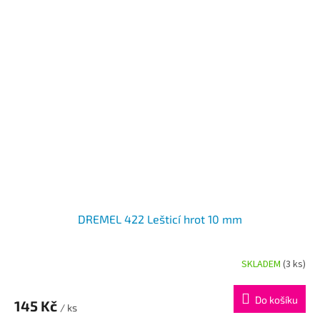
DREMEL 422 Lešticí hrot 10 mm
SKLADEM
(3 ks)
Průměrné
hodnocení
produktu
Do košíku
145 Kč
je
/ ks