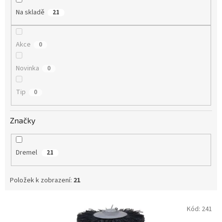
Na skladě
21
Akce
0
Novinka
0
Tip
0
Značky
Dremel
21
Položek k zobrazení:
21
V
Kód:
241
ý