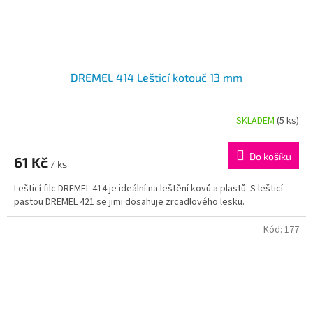
DREMEL 414 Lešticí kotouč 13 mm
SKLADEM
(5 ks)
Do košíku
61 Kč
/ ks
Lešticí filc DREMEL 414 je ideální na leštění kovů a plastů. S lešticí
pastou DREMEL 421 se jimi dosahuje zrcadlového lesku.
Kód:
177