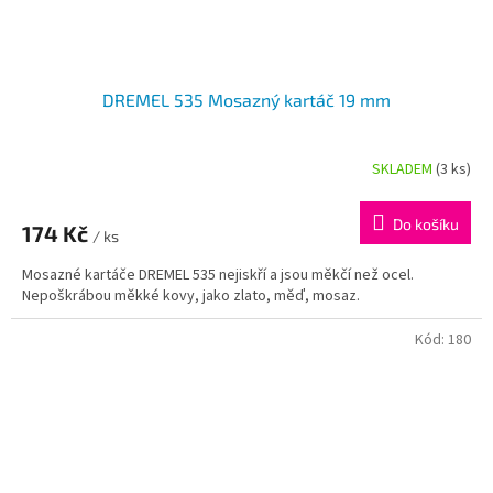
DREMEL 535 Mosazný kartáč 19 mm
SKLADEM
(3 ks)
Do košíku
174 Kč
/ ks
Mosazné kartáče DREMEL 535 nejiskří a jsou měkčí než ocel.
Nepoškrábou měkké kovy, jako zlato, měď, mosaz.
Kód:
180