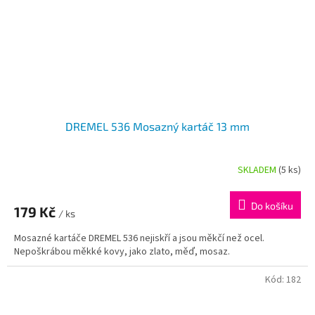
DREMEL 536 Mosazný kartáč 13 mm
SKLADEM
(5 ks)
Do košíku
179 Kč
/ ks
Mosazné kartáče DREMEL 536 nejiskří a jsou měkčí než ocel.
Nepoškrábou měkké kovy, jako zlato, měď, mosaz.
Kód:
182