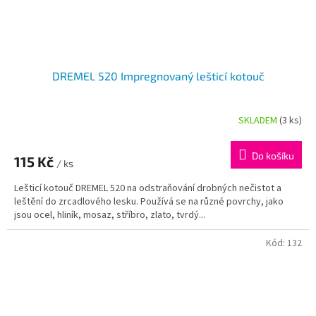
DREMEL 520 Impregnovaný lešticí kotouč
SKLADEM
(3 ks)
Průměrné
hodnocení
produktu
Do košíku
115 Kč
je
/ ks
5,0
Lešticí kotouč DREMEL 520 na odstraňování drobných nečistot a
z
leštění do zrcadlového lesku. Používá se na různé povrchy, jako
5
jsou ocel, hliník, mosaz, stříbro, zlato, tvrdý...
hvězdiček.
Kód:
132