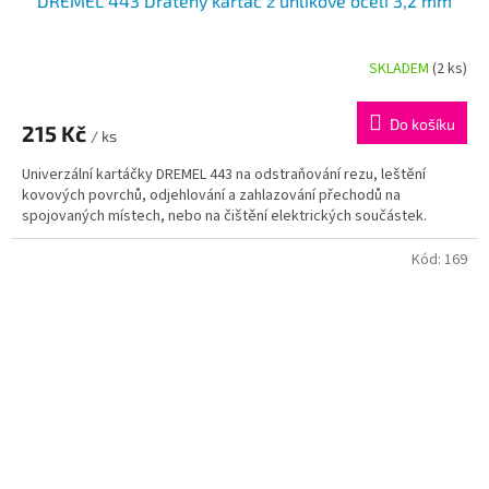
DREMEL 443 Drátěný kartáč z uhlíkové oceli 3,2 mm
SKLADEM
(2 ks)
Do košíku
215 Kč
/ ks
Univerzální kartáčky DREMEL 443 na odstraňování rezu, leštění
kovových povrchů, odjehlování a zahlazování přechodů na
spojovaných místech, nebo na čištění elektrických součástek.
Kód:
169