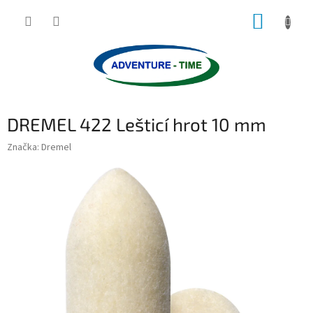
Přejít
NÁKUP
na
obsah
KOŠÍK
DREMEL 422 Lešticí hrot 10 mm
Značka:
Dremel