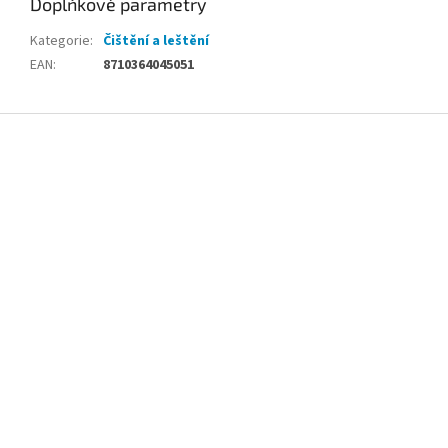
Doplňkové parametry
Kategorie
:
Čištění a leštění
EAN
:
8710364045051
Z
á
p
a
t
í