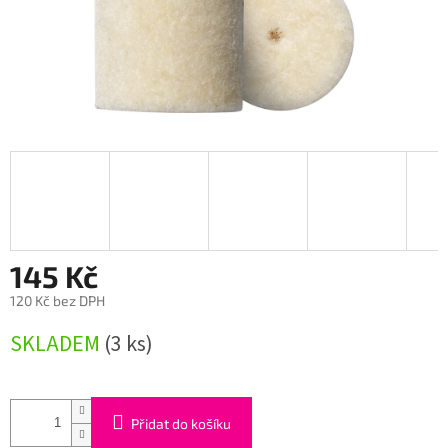
145 Kč
120 Kč bez DPH
Měrná
SKLADEM
(3 ks)
cena:
Přidat do košíku