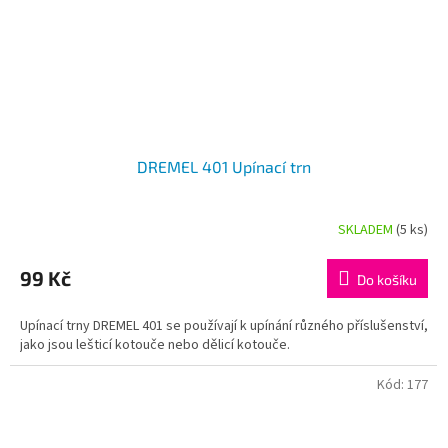
DREMEL 401 Upínací trn
SKLADEM
(5 ks)
99 Kč
Do košíku
Upínací trny DREMEL 401 se používají k upínání různého příslušenství,
jako jsou lešticí kotouče nebo dělicí kotouče.
Kód:
177