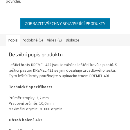
povrchu.
ZOBRAZIT VŠECHNY SOUVISEJÍCÍ PRODUKTY
Popis
Podobné (5)
Videa (2)
Diskuze
Detailní popis produktu
Lešticí hroty DREMEL 422 jsou ideální na leštění kovů a plastů. S
lešticí pastou DREMEL 421 se jimi dosahuje zrcadlového lesku.
Tyto leštící hroty používejte s upínacím trnem DREMEL 401
Technické specifikace:
Průměr stopky: 3,2 mm
Pracovní průměr: 10,0 mm
Maximální ot/min: 20.000 ot/min
Obsah balení
: 4 ks