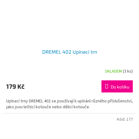
DREMEL 402 Upínací trn
SKLADEM
(3 ks)
179 Kč
Do košíku
Upínací trny DREMEL 402 se používají k upínání různého příslušenství,
jako jsou lešticí kotouče nebo dělicí kotouče.
Kód:
177