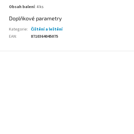
Obsah balení
: 4 ks
Doplňkové parametry
Kategorie
:
Čištění a leštění
EAN
:
8710364045075
Z
á
p
a
t
í