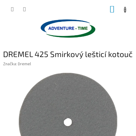
Přejít
NÁKUP
na
obsah
KOŠÍK
DREMEL 425 Smirkový lešticí kotouč
Značka:
Dremel