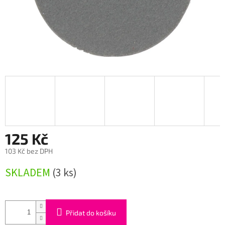
125 Kč
103 Kč bez DPH
Měrná
SKLADEM
(3 ks)
cena:
Přidat do košíku