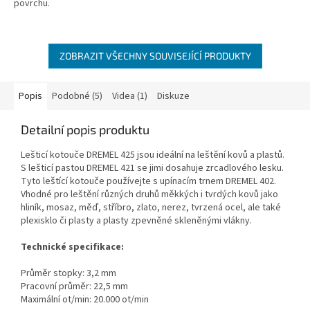
povrchu.
ZOBRAZIT VŠECHNY SOUVISEJÍCÍ PRODUKTY
Popis
Podobné (5)
Videa (1)
Diskuze
Detailní popis produktu
Lešticí kotouče DREMEL 425 jsou ideální na leštění kovů a plastů.
S lešticí pastou DREMEL 421 se jimi dosahuje zrcadlového lesku.
Tyto leštící kotouče používejte s upínacím trnem DREMEL 402.
Vhodné pro leštění různých druhů měkkých i tvrdých kovů jako
hliník, mosaz, měď, stříbro, zlato, nerez, tvrzená ocel, ale také
plexisklo či plasty a plasty zpevněné skleněnými vlákny.
Technické specifikace:
Průměr stopky: 3,2 mm
Pracovní průměr: 22,5 mm
Maximální ot/min: 20.000 ot/min