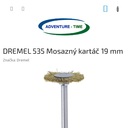
Přejít
NÁKUP
na
obsah
KOŠÍK
DREMEL 535 Mosazný kartáč 19 mm
Značka:
Dremel