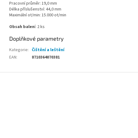
Pracovní průměr: 19,0 mm
Délka příslušenství: 44,0 mm
Maximální ot/min: 15.000 ot/min
Obsah balen
í: 2 ks
Doplňkové parametry
Kategorie
:
Čištění a leštění
EAN
:
8710364070381
Z
á
p
a
t
í