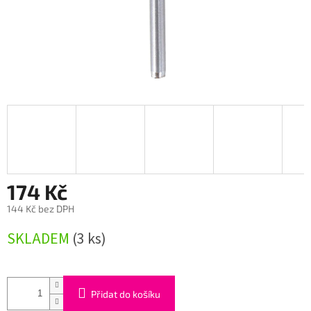
174 Kč
144 Kč bez DPH
Měrná
SKLADEM
(3 ks)
cena:
Přidat do košíku