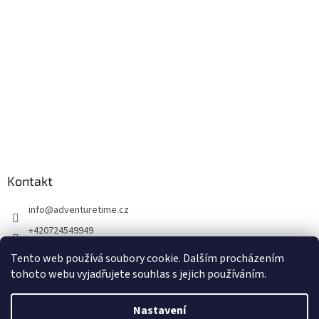
Kontakt
info
@
adventuretime.cz
+420724549949
+420606618099
Tento web používá soubory cookie. Dalším procházením
tohoto webu vyjadřujete souhlas s jejich používáním.
Nastavení
Vytvořil Shoptet