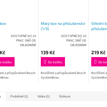
 box
Malý box na příslušenství
Střední 
(1/9)
příslušen
DOSTUPNÉ DO 10
DOSTUPNÉ DO 10
PRAC. DNŮ OD
PRAC. DNŮ OD
rné
Průměrné
Průměrné
OBJEDNÁNÍ
OBJEDNÁNÍ
cení
hodnocení
hodnocení
ktu
produktu
produktu
 Kč
139 Kč
219 Kč
je
je
5,0
5,0
o košíku
Do košíku
Do ko
z
z
5
5
ček.
hvězdiček.
hvězdiček.
ení a přizpůsobení Bosch
Rozšíření a přizpůsobení Bosch
Rozšíření 
mBoxu.
SystemBoxu.
SystemBox
s
Podobné (1)
Videa (1)
Diskuze