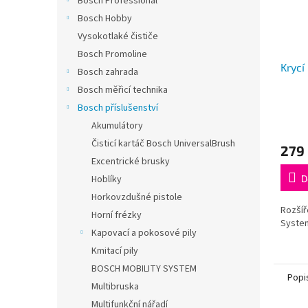
Bosch Professional
Bosch Hobby
Vysokotlaké čističe
Bosch Promoline
Krycí
Bosch zahrada
Bosch měřicí technika
Bosch příslušenství
Průmě
Akumulátory
hodno
Čisticí kartáč Bosch UniversalBrush
produ
279
je
Excentrické brusky
5,0
D
Hoblíky
z
5
Horkovzdušné pistole
hvězdi
Rozšíř
Horní frézky
Syste
Kapovací a pokosové pily
Kmitací pily
BOSCH MOBILITY SYSTEM
Popi
Multibruska
Multifunkční nářadí