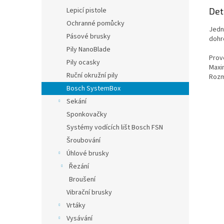
Det
Lepicí pistole
Ochranné pomůcky
Jedn
Pásové brusky
dohr
Pily NanoBlade
Prov
Pily ocasky
Maxim
Ruční okružní pily
Rozmě
Bosch SystemBox
Sekání
Sponkovačky
Systémy vodících lišt Bosch FSN
Šroubování
Úhlové brusky
Řezání
Broušení
Vibrační brusky
Vrtáky
Vysávání