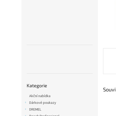
n
e
l
Přeskočit
Kategorie
kategorie
Souvi
Akční nabídka
Dárkové poukazy
DREMEL