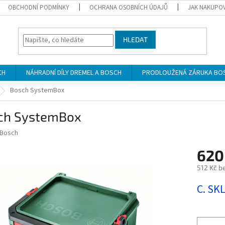
OBCHODNÍ PODMÍNKY
OCHRANA OSOBNÍCH ÚDAJŮ
JAK NAKUPO
HLEDAT
CH
NÁHRADNÍ DÍLY DREMEL A BOSCH
PRODLOUŽENÁ ZÁRUKA BO
Bosch SystemBox
ch SystemBox
Bosch
620
512 Kč b
Měrná
C. SK
cena: