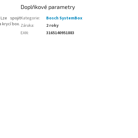
Doplňkové parametry
Lze spojit
Kategorie
:
Bosch SystemBox
 krycí box.
Záruka
:
2 roky
EAN
:
3165140951883