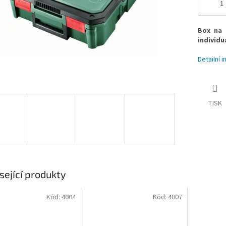
Box na 
individu
Detailní 
TISK
sející produkty
Kód:
4004
Kód:
4007