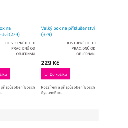
box na
Velký box na příslušenství
ství (2/9)
(3/9)
DOSTUPNÉ DO 10
DOSTUPNÉ DO 10
PRAC. DNŮ OD
PRAC. DNŮ OD
Průměrné
OBJEDNÁNÍ
OBJEDNÁNÍ
hodnocení
produktu
229 Kč
je
5,0
šíku
Do košíku
z
5
hvězdiček.
a přizpůsobení Bosch
Rozšíření a přizpůsobení Bosch
u.
SystemBoxu.