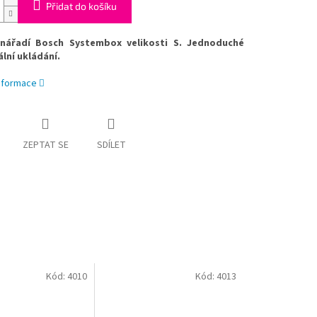
Přidat do košíku
nářadí Bosch Systembox velikosti S.
Jednoduché
ální ukládání.
informace
ZEPTAT SE
SDÍLET
Kód:
4010
Kód:
4013