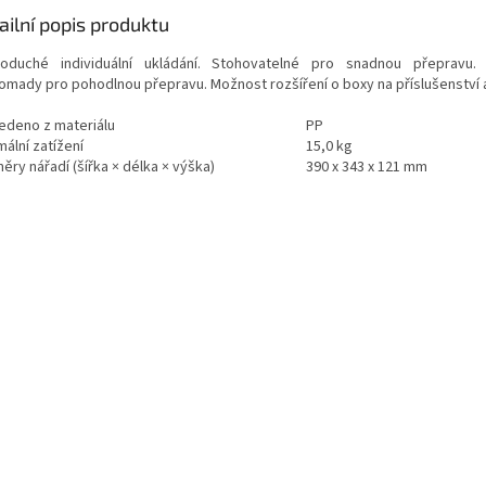
ailní popis produktu
oduché individuální ukládání.
Stohovatelné pro snadnou přepravu. 
omady pro pohodlnou přepravu. Možnost rozšíření o boxy na příslušenství a
edeno z materiálu
PP
ální zatížení
15,0 kg
ry nářadí (šířka × délka × výška)
390 x 343 x 121 mm