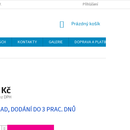
VAT
Přihlášení
NÁKUPNÍ
Prázdný košík
KOŠÍK
SCH
KONTAKTY
GALERIE
DOPRAVA A PLATBA
NÁVO
 Kč
ez DPH
LAD, DODÁNÍ DO 3 PRAC. DNŮ