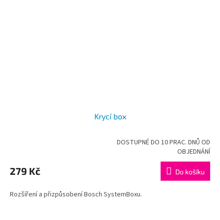
Krycí box
DOSTUPNÉ DO 10 PRAC. DNŮ OD
Průměrné
OBJEDNÁNÍ
hodnocení
produktu
279 Kč
Do košíku
je
5,0
Rozšíření a přizpůsobení Bosch SystemBoxu.
z
5
hvězdiček.