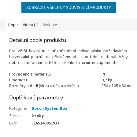
ZOBRAZIT VŠECHNY SOUVISEJÍCÍ PRODUKTY
Popis
Videa (1)
Diskuze
Detailní popis produktu
Pro větší flexibilitu a přizpůsobení individuálním požadavkům.
Univerzální použití: na příslušenství a spotřební materiál. Vždy
dobře uspořádané: udržte si přehled a na nic nezapomeňte.
Provedeno z materiálu
PP
Hmotnost
0,2 kg
Rozměry nářadí (šířka × délka × výška)
350 x 105 x 80 mm
Doplňkové parametry
Kategorie
:
Bosch SystemBox
Záruka
:
2 roky
EAN
:
3165140951913