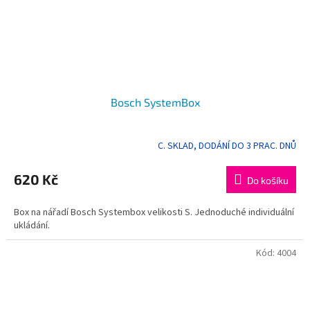
Bosch SystemBox
C. SKLAD, DODÁNÍ DO 3 PRAC. DNŮ
Průměrné
hodnocení
produktu
620 Kč
Do košíku
je
5,0
Box na nářadí Bosch Systembox velikosti S. Jednoduché individuální
z
ukládání.
5
hvězdiček.
Kód:
4004