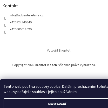
Kontakt
info
@
adventuretime.cz
+420724549949
+420606618099
Vytvořil Shoptet
Copyright 2026
Dremel-Bosch
. Všechna práva vyhrazena.
Tento web používá soubory cookie. Dalším procházením tohot
webu vyjadřujete souhlas s jejich používáním.
Nastavení