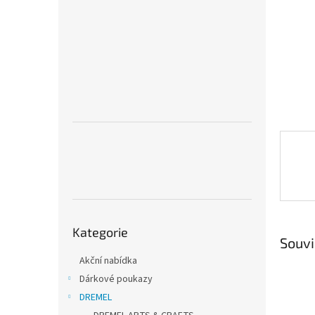
n
e
l
Přeskočit
Kategorie
kategorie
Souvi
Akční nabídka
Dárkové poukazy
DREMEL