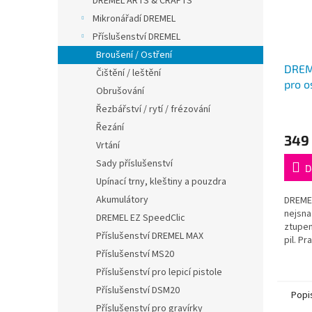
DREMEL ARTS & CRAFTS
Mikronářadí DREMEL
Příslušenství DREMEL
Broušení / Ostření
DREM
Čištění / leštění
pro o
Obrušování
Řezbářství / rytí / frézování
Řezání
349
Vrtání
Sady příslušenství
D
Upínací trny, kleštiny a pouzdra
Akumulátory
DREMEL
nejsna
DREMEL EZ SpeedClic
ztupen
Příslušenství DREMEL MAX
pil. P
různýc
Příslušenství MS20
Příslušenství pro lepicí pistole
Příslušenství DSM20
Popi
Příslušenství pro gravírky