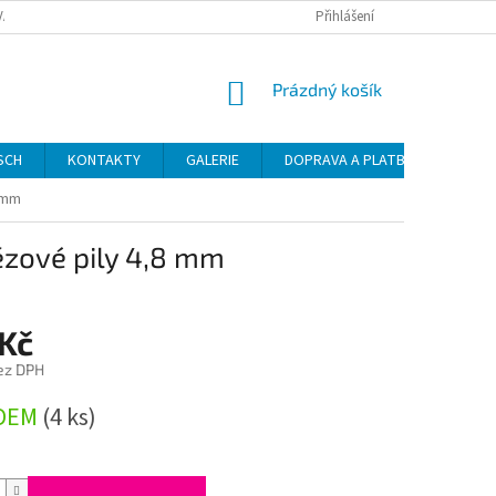
VAT
Přihlášení
NÁKUPNÍ
Prázdný košík
KOŠÍK
SCH
KONTAKTY
GALERIE
DOPRAVA A PLATBA
NÁVO
8 mm
ězové pily 4,8 mm
 Kč
ez DPH
DEM
(4 ks)