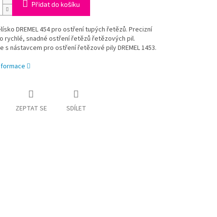
Přidat do košíku
lísko DREMEL 454 pro ostření tupých řetězů. Precizní
o rychlé, snadné ostření řetězů řetězových pil.
e s nástavcem pro ostření řetězové pily DREMEL 1453.
informace
ZEPTAT SE
SDÍLET