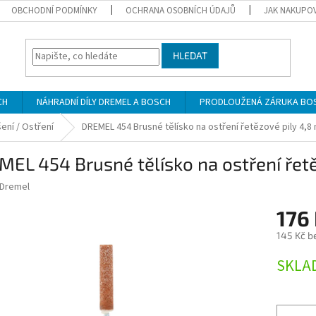
OBCHODNÍ PODMÍNKY
OCHRANA OSOBNÍCH ÚDAJŮ
JAK NAKUPO
HLEDAT
CH
NÁHRADNÍ DÍLY DREMEL A BOSCH
PRODLOUŽENÁ ZÁRUKA BO
ení / Ostření
DREMEL 454 Brusné tělísko na ostření řetězové pily 4,
EL 454 Brusné tělísko na ostření řet
Dremel
176
145 Kč b
Měrná
SKLA
cena: