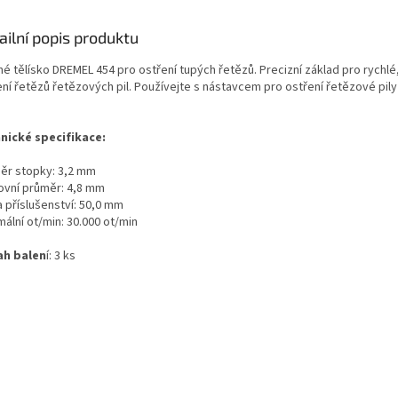
ailní popis produktu
né tělísko DREMEL 454 pro ostření tupých řetězů. Precizní základ pro rychl
ení řetězů řetězových pil. Používejte s nástavcem pro ostření řetězové pil
.
nické specifikace:
ěr stopky: 3,2 mm
ovní průměr: 4,8 mm
a příslušenství: 50,0 mm
ální ot/min: 30.000 ot/min
h balen
í: 3 ks