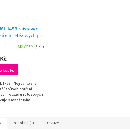
EL 1453 Nástavec
stření řetězových pil
SKLADEM
(3 ks)
 Kč
o košíku
 1453 - Nejrychlejší a
zší způsob ostření
ých řetězů u řetězových
racuje s množstvím
h velikostí řetězů.
s
Podobné (3)
Diskuze