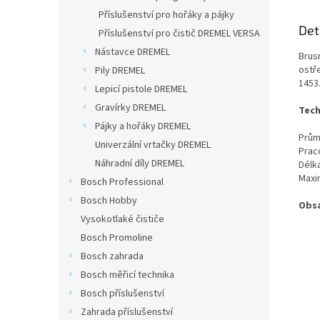
Příslušenství pro hořáky a pájky
Det
Příslušenství pro čistič DREMEL VERSA
Nástavce DREMEL
Brus
ostř
Pily DREMEL
1453
Lepicí pistole DREMEL
Gravírky DREMEL
Tech
Pájky a hořáky DREMEL
Prům
Univerzální vrtačky DREMEL
Prac
Náhradní díly DREMEL
Délk
Maxim
Bosch Professional
Bosch Hobby
Obsa
Vysokotlaké čističe
Bosch Promoline
Bosch zahrada
Bosch měřicí technika
Bosch příslušenství
Zahrada příslušenství