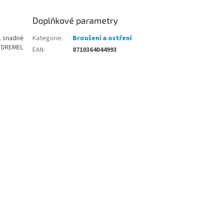
Doplňkové parametry
é, snadné
Kategorie
:
Broušení a ostření
y DREMEL
EAN
:
8710364044993