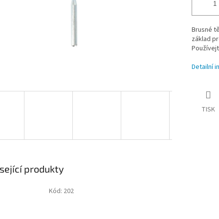
Brusné tě
základ pr
Používejt
Detailní 
TISK
sející produkty
Kód:
202