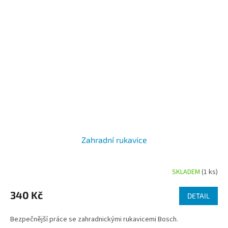
Zahradní rukavice
SKLADEM
(1 ks)
Průměrné
hodnocení
produktu
340 Kč
DETAIL
je
5,0
Bezpečnější práce se zahradnickými rukavicemi Bosch.
z