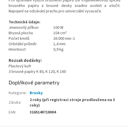
Pro optimální využití brusného papíru lze trojúhelníkovou špičku
brusného papíru a brusné desky snadno uvolnit a otočit.
Napojení na odsávání prachu pro univerzální vysavače.
Technické údaje:
Jmenovitý příkon
100 W
Brusná plocha
104 cm²
Počet kmitů
26.000 min–1
Orbitální průměr
1,4 mm
Hmotnost
0,9 kg
Rozsah dodávky:
Plastový kufr
3 brusné papíry K 80, K 120, K 160
Doplňkové parametry
Kategorie
:
Brusky
2 roky (při registraci stroje prodloužena na 3
Záruka
:
roky)
EAN
:
3165140718004