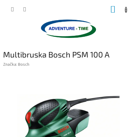
Přejít
NÁKUP
na
obsah
KOŠÍK
Multibruska Bosch PSM 100 A
Značka:
Bosch