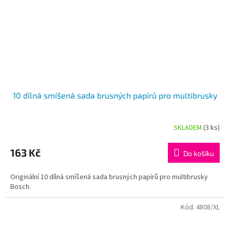
10 dílná smíšená sada brusných papírů pro multibrusky
SKLADEM
(3 ks)
Průměrné
hodnocení
produktu
163 Kč
Do košíku
je
5,0
Originální 10 dílná smíšená sada brusných papírů pro multibrusky
z
Bosch.
5
hvězdiček.
Kód:
4808/XL