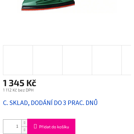
1 345 Kč
1 112 Kč bez DPH
Měrná
C. SKLAD, DODÁNÍ DO 3 PRAC. DNŮ
cena:
Přidat do košíku