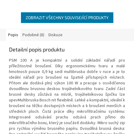
5
hvězdiček.
ZOBRAZIT VŠECHNY SOUVISEJÍCÍ PRODUKTY
Popis
Podobné (8)
Diskuze
Detailní popis produktu
PSM 100 A je kompaktní a solidní základní nářadí pro
příležitostné broušení. Díky ergonomickému tvaru a malé
hmotnosti pouze 0,9 kg sedí multibruska dobře v ruce a je to
ideální nářadí pro broušení na špatně přístupných místech.
Přitom ale dodává plný výkon 100 W a pracuje s osvědčenou
dvoudílnou brusnou deskou trojúhelníkového tvaru: Zadní část
brusné desky zůstává na místě, trojúhelníkovou špičku lze
upevMultibruska Bosch nit flexibilně. Lehké a kompaktní, ideální k
broušení na těžko dostupných místech a k broušení menších a
středních ploch. Čistá práce díky mikrofiltračnímu systému:
Integrované odsávání prachu odsává prach přímo do
mikrofiltračního boxu, který je součástí dodávky. Mikro suchý zip
pro rychlou výměnu brusného papíru. Dvoudílná brusná deska: